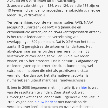
AVIG-lid en 5 vertrokken uit de vakrichting.
2. andere vakrichtingen: 136, was 124; van die 136 zijn er
19 tevens lid van de homeopathische vakrichting; nieuwe
leden: 16, vertrokken: 4.
Ter vergelijking: voor de vier organisaties AVIG, NAAV
(acupunctuurartsen), de NVOMG (manuele en
orthomanuele artsen) en de NVAA (antroposofisch artsen)
is het totale ledenaantal na verrekening van
overlappingen 699 personen. Dat is 0,7% van het totaal
aantal BIG-geregistreerde artsen en tandartsen. Het
afgelopen jaar zijn er bij deze vier verenigingen 58
vertrokken of overleden, terwijl er 30 nieuwe leden
waren, en 15 herintreders. Dat is natuurlijk afgaande op
de ledenlijsten op internet. De clubs kunnen nog wel
extra leden hebben die niet als praktiserend staan
vermeld. Hoe dan ook, het alternatieve gedokter is
numeriek een uiterst marginaal randverschijnsel.
Ik ben in 2008 begonnen met mijn tellerij, en
hier
is wat
van de resultaten te vinden. Daar staat ook wat
uitvoeriger wat er zoal onder natuurgeneeskunde valt. In
2011 volgde een
nieuw bericht
met nadruk op de
verdeling over leeftijdsgroepen en over verschillende