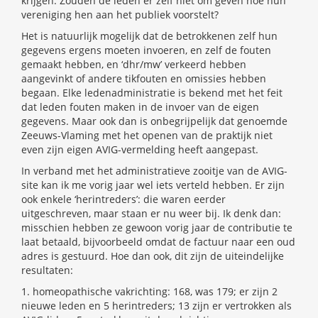
krijgen. Zouden de leden er zelf niet om geven hoe hun
vereniging hen aan het publiek voorstelt?
Het is natuurlijk mogelijk dat de betrokkenen zelf hun
gegevens ergens moeten invoeren, en zelf de fouten
gemaakt hebben, en ‘dhr/mw’ verkeerd hebben
aangevinkt of andere tikfouten en omissies hebben
begaan. Elke ledenadministratie is bekend met het feit
dat leden fouten maken in de invoer van de eigen
gegevens. Maar ook dan is onbegrijpelijk dat genoemde
Zeeuws-Vlaming met het openen van de praktijk niet
even zijn eigen AVIG-vermelding heeft aangepast.
In verband met het administratieve zooitje van de AVIG-
site kan ik me vorig jaar wel iets verteld hebben. Er zijn
ook enkele ‘herintreders’: die waren eerder
uitgeschreven, maar staan er nu weer bij. Ik denk dan:
misschien hebben ze gewoon vorig jaar de contributie te
laat betaald, bijvoorbeeld omdat de factuur naar een oud
adres is gestuurd. Hoe dan ook, dit zijn de uiteindelijke
resultaten:
1. homeopathische vakrichting: 168, was 179; er zijn 2
nieuwe leden en 5 herintreders; 13 zijn er vertrokken als