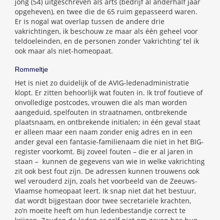
jong (54) uitgeschreven als arts (bedrijf al anderhalf jaar
opgeheven), en twee die de 65 ruim gepasseerd waren.
Er is nogal wat overlap tussen de andere drie
vakrichtingen, ik beschouw ze maar als één geheel voor
teldoeleinden, en de personen zonder ‘vakrichting’ tel ik
ook maar als niet-homeopaat.
Rommeltje
Het is niet zo duidelijk of de AVIG-ledenadministratie
klopt. Er zitten behoorlijk wat fouten in. Ik trof foutieve of
onvolledige postcodes, vrouwen die als man worden
aangeduid, spelfouten in straatnamen, ontbrekende
plaatsnaam, en ontbrekende initialen; in één geval staat
er alleen maar een naam zonder enig adres en in een
ander geval een fantasie-familienaam die niet in het BIG-
register voorkomt. Bij zoveel fouten – die er al jaren in
staan – kunnen de gegevens van wie in welke vakrichting
zit ook best fout zijn. De adressen kunnen trouwens ook
wel verouderd zijn, zoals het voorbeeld van de Zeeuws-
Vlaamse homeopaat leert. Ik snap niet dat het bestuur,
dat wordt bijgestaan door twee secretariële krachten,
zo’n moeite heeft om hun ledenbestandje correct te