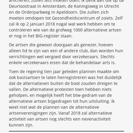
afficheren, zullen iets moeten doen, ik denk aan die op de
Deurloostraat in Amsterdam, de Koningsweg in Utrecht
en de Orderparkweg in Apeldoorn. Die zullen zich
moeten omdopen tot Gezondheidscentrum of zoiets. Zelf
zal ik op 2 januari 2018 nogal wat werk hebben om te
controleren wie van de grofweg 1000 alternatieve artsen
er nog in het BIG-register staan.
De artsen die gewoon doorgaan als genezer, hoeven
alleen lid te zijn van een of andere club, dan worden hun
verrichtingen wel vergoed door verzekeraars. Slechts
enkele verzekeraars eisen dat de behandelaar arts is.
Toen de regering tien jaar geleden plannen maakte om
ook basisartsen te laten herregistreren was het duidelijk
dat de alternatieven buiten de boot zouden dreigen te
vallen. De alternatieve protesten toen hebben niets
geholpen, en mogelijk heeft het btw-gedram van de
alternatieve artsen bijgedragen tot hun uitsluiting. Ik
weet niet wat de plannen van de alternatieve
artsenverenigingen zijn. Vanaf 2018 zal alternatieve
activiteit van artsen nog slechts een nevenactiviteit
kunnen zijn.