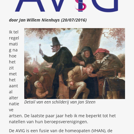
door Jan Willem Nienhuys (20/07/2016)
Ik tel
regel
mati
g na
hoe
het
zit
met
het
aant
al
alter
Detail van een schilderij van Jan Steen
natie
ve
artsen. De laatste paar jaar heb ik me beperkt tot het
natellen van hun beroepsverenigingen.
De AVIG is een fusie van de homeopaten (VHAN), de