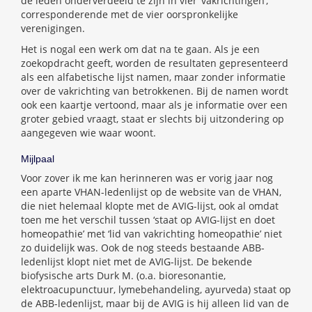
de leden onderverdeeld te zijn in vier ‘vakrichtingen’,
corresponderende met de vier oorspronkelijke
verenigingen.
Het is nogal een werk om dat na te gaan. Als je een
zoekopdracht geeft, worden de resultaten gepresenteerd
als een alfabetische lijst namen, maar zonder informatie
over de vakrichting van betrokkenen. Bij de namen wordt
ook een kaartje vertoond, maar als je informatie over een
groter gebied vraagt, staat er slechts bij uitzondering op
aangegeven wie waar woont.
Mijlpaal
Voor zover ik me kan herinneren was er vorig jaar nog
een aparte VHAN-ledenlijst op de website van de VHAN,
die niet helemaal klopte met de AVIG-lijst, ook al omdat
toen me het verschil tussen ‘staat op AVIG-lijst en doet
homeopathie’ met ‘lid van vakrichting homeopathie’ niet
zo duidelijk was. Ook de nog steeds bestaande ABB-
ledenlijst klopt niet met de AVIG-lijst. De bekende
biofysische arts Durk M. (o.a. bioresonantie,
elektroacupunctuur, lymebehandeling, ayurveda) staat op
de ABB-ledenlijst, maar bij de AVIG is hij alleen lid van de