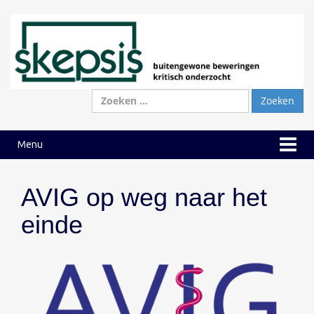
Ga
Ga
naar
naar
inhoud
hoofdmenu
Zoeken
naar:
Menu
AVIG op weg naar het
einde