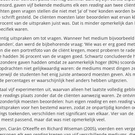
nsord, gaven vijf bekende mediums elk een
reading
aan twee cliënt
ten geen vragen stellen die niet met ‘ja’ of ‘nee’ konden worden 
schrift gesteld. De cliënten moesten later beoordelen wat ervan k
rocent van de uitspraken juist was. Dat is minder opmerkelijk dan h
ecifiek waren.
ntig uitspraken om tot vragen. Wanneer het medium bijvoorbeeld 
handen’, dan werd de bijbehorende vraag: ‘Wie was er erg goed met
n die een portretfoto van de cliënt kregen, moest proberen te rade
 hadden 36 procent van de vragen goed. Schwartz concludeerde h
jzondere gaven hadden omdat ze aanmerkelijk hoger (80%) scoorden
opdrachten niet gelijkwaardig waren: de mediums moest dingen ze
erwijl de studenten het enig juiste antwoord moesten geven. Als 
e percentages er waarschijnlijk heel anders hebben uitgezien.
aal vijf experimenten uit, waarvan alleen het laatste volledig gebli
de
reading
s plaats zonder dat de cliënten aanwezig waren. Ze ontvi
afzonderlijk moesten beoordelen: hun eigen
reading
en een
reading
v
uitspraken voor hen bestemd waren, zodat ze onpartijdig konden o
ing
s toekenden, verschilden niet significant van elkaar. Vier van d
 meest passend, maar dat was niet opmerkelijk veel.
gen, Ciarán O’Keeffe en Richard Wiseman (2005), voerden een verg
fpersonen elk een
reading
kregen van vijf verschillende mediums, di