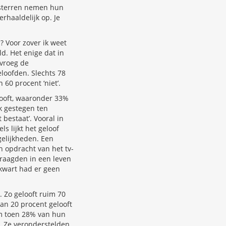
-sterren nemen hun
rhaaldelijk op. Je
? Voor zover ik weet
d. Het enige dat in
 vroeg de
loofden. Slechts 78
 60 procent ‘niet’.
looft, waaronder 33%
k gestegen ten
 bestaat’. Vooral in
s lijkt het geloof
gelijkheden. Een
n opdracht van het tv-
vraagden in een leven
kwart had er geen
 Zo gelooft ruim 70
an 20 procent gelooft
rm toen 28% van hun
. Ze veronderstelden