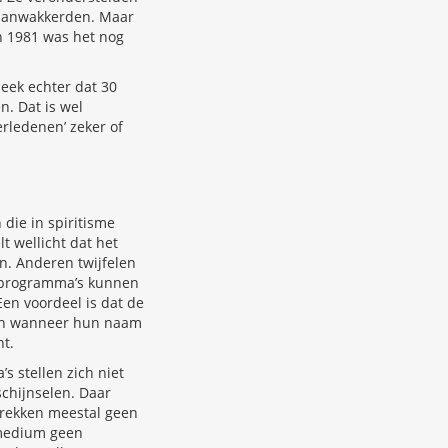
f aanwakkerden. Maar
n 1981 was het nog
eek echter dat 30
. Dat is wel
erledenen’ zeker of
die in spiritisme
t wellicht dat het
n. Anderen twijfelen
e programma’s kunnen
en voordeel is dat de
teen wanneer hun naam
t.
 stellen zich niet
chijnselen. Daar
strekken meestal geen
 medium geen