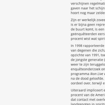
verschijnen regelma
gaven naar het schijn
hoort nog maar zelde
Zijn er werkelijk zov
is er bijna geen repr
de buurt komt, is een
geënquêteerden eerst 
procent wist wat spiri
In 1998 rapporteerde
van degenen die zichz
opzichte van 1991, toe
de jongste generatie 
weer te zijn teruggel
enquêteonderzoek onde
programma
Ikon Live
w
na de dood geloofde.
oordeel over, terwijl e
Uiteraard impliceert
procent van de Amerik
dat contact met over
landgenoten in spiri