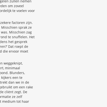
regelen zullen nemen
eden om zoveel
rdelijk te voelen voor
ekere factoren zijn.
. Misschien sprak ze
g was. Misschien zag
rond te snuffelen. Het
jdens het gesprek
ren?’ Dat roept de
ld die ervoor moet
en weggeknipt,
ert, minimaal
oond. Blunders,
kijkers een te
strekt dan we in de
 gebruikt om een rake
e cliënt zegt. De
rmatie ze zelf
et medium tot haar