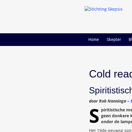
Ga
Ga
naar
naar
inhoud
hoofdmenu
Home
Skepter
B
Cold rea
Spiritisti
door Rob Nanninga –
S
piritistische 
geen donkere k
onder de lampe
Het 19de-eeuwse spir