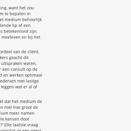
ling, want het zou
om te bepalen in
 het medium behoorlijk
lende lip of een
 betekenisvol zijn.
l meeleven en bij het
rdeel van de cliënt.
kers geacht dit
e uitspraken waren,
r een consult op de
eld en werken optimaal
bederven met lastige
leggen wat er al of
tel dat het medium de
n niet hoe groot de
 medium meer namen
ele kansen door
’ (Die laatste vraag
 voordat ze een geest