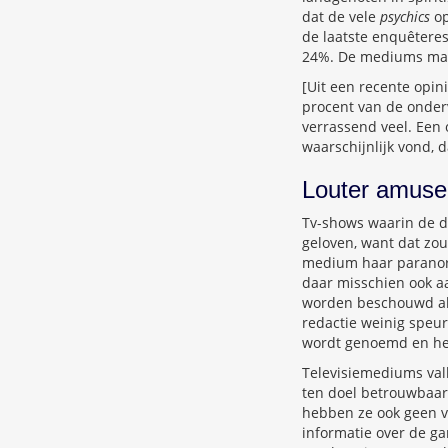
dat de vele
psychics
op
de laatste enquêteres
24%. De mediums make
[Uit een recente opi
procent van de onder
verrassend veel. Een 
waarschijnlijk vond, 
Louter amus
Tv-shows waarin de d
geloven, want dat zou
medium haar paranorm
daar misschien ook a
worden beschouwd al
redactie weinig speu
wordt genoemd en heb
Televisiemediums val
ten doel betrouwbaar
hebben ze ook geen ve
informatie over de g