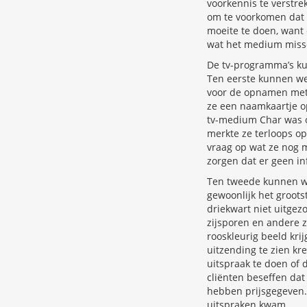
voorkennis te verstre
om te voorkomen dat 
moeite te doen, want 
wat het medium missc
De tv-programma’s ku
Ten eerste kunnen we 
voor de opnamen met e
ze een naamkaartje op
tv-medium Char was o
merkte ze terloops op
vraag op wat ze nog m
zorgen dat er geen inf
Ten tweede kunnen we 
gewoonlijk het groots
driekwart niet uitge
zijsporen en andere 
rooskleurig beeld krij
uitzending te zien kr
uitspraak te doen of 
cliënten beseffen dat
hebben prijsgegeven. 
uitspraken kwam.