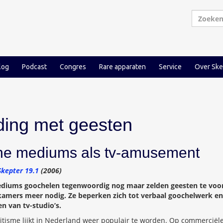
log
Podcast
Congres
Rare apparaten
Service
Over Ske
ding met geesten
sche mediums als tv-amusement
Skepter 19.1
(2006)
mediums goochelen tegenwoordig nog maar zelden geesten te voo
amers meer nodig. Ze beperken zich tot verbaal goochelwerk en 
n van tv-studio’s.
itisme lijkt in Nederland weer populair te worden. Op commerciël