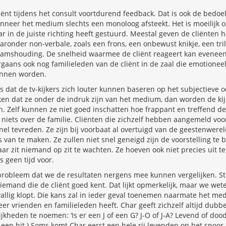
iënt tijdens het consult voortdurend feedback. Dat is ook de bedoe
nneer het medium slechts een monoloog afsteekt. Het is moeilijk 
ar in de juiste richting heeft gestuurd. Meestal geven de cliënten
aronder non-verbale, zoals een frons, een onbewust knikje, een tril
aamshouding. De snelheid waarmee de cliënt reageert kan eveneens
orgaans ook nog familieleden van de cliënt in de zaal die emotionee
unnen worden.
 dat de tv-kijkers zich louter kunnen baseren op het subjectieve oo
ijken dat ze onder de indruk zijn van het medium, dan worden de kij
. Zelf kunnen ze niet goed inschatten hoe frappant en treffend d
 niets over de familie. Cliënten die zichzelf hebben aangemeld voo
 snel tevreden. Ze zijn bij voorbaat al overtuigd van de geestenwer
van te maken. Ze zullen niet snel geneigd zijn de voorstelling te 
r zit niemand op zit te wachten. Ze hoeven ook niet precies uit te 
s geen tijd voor.
n probleem dat we de resultaten nergens mee kunnen vergelijken. S
mand die de cliënt goed kent. Dat lijkt opmerkelijk, maar we wete
evallig klopt. Die kans zal in ieder geval toenemen naarmate het
er vrienden en familieleden heeft. Char geeft zichzelf altijd dubb
kheden te noemen: ‘Is er een J of een G? J-O of J-A? Levend of dood?
 een hit.) Soms komt Char eerst een hele rij levenden op het spoor,