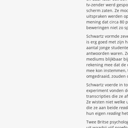
tv-zender werd gespo
scherm zaten. Ze moch
uitspraken werden op 
mening dat circa 80 p
beweringen niet zo sp
Schwartz vormde zeve
is erg goed met zijn 
aantal jonge studente
antwoorden waren. Ze
mediums blijkbaar bi
rekening mee dat de 
mee kon instemmen, t
omgedraaid, zouden d
Schwartz voerde in tot
experiment vonden 
transcripties die ze 
Ze wisten niet welke 
die ze aan beide
read
hun eigen
reading
het
Twee Britse psycholo
uit waarbij vijf proe