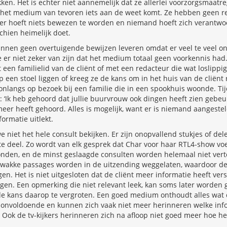
kken. Het is echter niet aannemelijk dat ze allerlei voorzorgsmaat
het medium van tevoren iets aan de weet komt. Ze hebben geen r
er hoeft niets bewezen te worden en niemand hoeft zich verantwoo
hien heimelijk doet.
nnen geen overtuigende bewijzen leveren omdat er veel te veel onz
er niet zeker van zijn dat het medium totaal geen voorkennis had
en familielid van de cliënt of met een redacteur die wat loslippi
 een stoel liggen of kreeg ze de kans om in het huis van de cliënt 
nlangs op bezoek bij een familie die in een spookhuis woonde. Ti
: ‘Ik heb gehoord dat jullie buurvrouw ook dingen heeft zien gebeu
eer heeft gehoord. Alles is mogelijk, want er is niemand aangeste
ormatie uitlekt.
niet het hele consult bekijken. Er zijn onopvallend stukjes of del
te deel. Zo wordt van elk gesprek dat Char voor haar RTL4-show vo
zonden, en de minst geslaagde consulten worden helemaal niet vert
zwakke passages worden in de uitzending weggelaten, waardoor de 
gen. Het is niet uitgesloten dat de cliënt meer informatie heeft ver
egen. Een opmerking die niet relevant leek, kan soms later worden
de kans daarop te vergroten. Een goed medium onthoudt alles wat d
 onvoldoende en kunnen zich vaak niet meer herinneren welke info
Ook de tv-kijkers herinneren zich na afloop niet goed meer hoe h