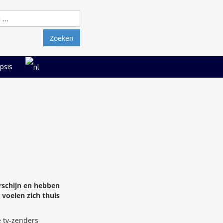
Zoeken
naar:
psis
rschijn en hebben
voelen zich thuis
e tv-zenders