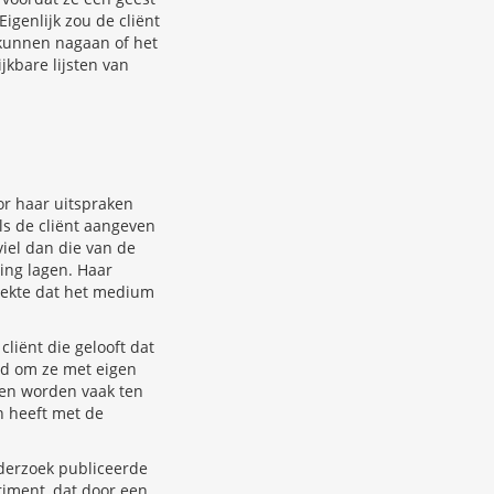
igenlijk zou de cliënt
 kunnen nagaan of het
kbare lijsten van
or haar uitspraken
ls de cliënt aangeven
viel dan die van de
ing lagen. Haar
 wekte dat het medium
liënt die gelooft dat
rd om ze met eigen
ten worden vaak ten
n heeft met de
derzoek publiceerde
riment, dat door een