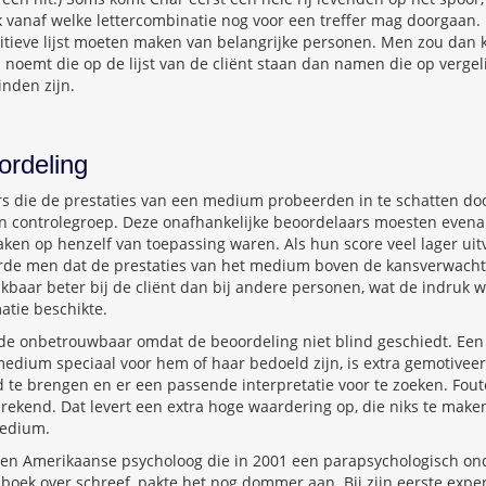
ok vanaf welke lettercombinatie nog voor een treffer mag doorgaan. E
nitieve lijst moeten maken van belangrijke personen. Men zou dan
emt die op de lijst van de cliënt staan dan namen die op vergelij
nden zijn.
ordeling
s die de prestaties van een medium probeerden in te schatten do
en controlegroep. Deze onafhankelijke beoordelaars moesten evena
aken op henzelf van toepassing waren. Als hun score veel lager uit
erde men dat de prestaties van het medium boven de kansverwacht
jkbaar beter bij de cliënt dan bij andere personen, wat de indruk
atie beschikte.
e onbetrouwbaar omdat de beoordeling niet blind geschiedt. Een c
edium speciaal voor hem of haar bedoeld zijn, is extra gemotivee
d te brengen en er een passende interpretatie voor te zoeken. Fou
rekend. Dat levert een extra hoge waardering op, die niks te make
edium.
 een Amerikaanse psycholoog die in 2001 een parapsychologisch on
 boek over schreef, pakte het nog dommer aan. Bij zijn eerste expe