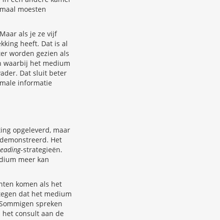
lemaal moesten
aar als je ze vijf
king heeft. Dat is al
er worden gezien als
n waarbij het medium
ader. Dat sluit beter
male informatie
ing opgeleverd, maar
edemonstreerd. Het
reading
-strategieën.
edium meer kan
ënten komen als het
tegen dat het medium
. Sommigen spreken
 het consult aan de