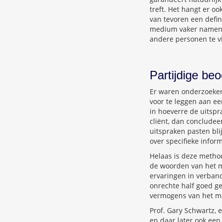
treft. Het hangt er o
van tevoren een defi
medium vaker namen no
andere personen te vi
Partijdige beo
Er waren onderzoeker
voor te leggen aan e
in hoeverre de uitspr
cliënt, dan conclude
uitspraken pasten bli
over specifieke inform
Helaas is deze method
de woorden van het m
ervaringen in verban
onrechte half goed ge
vermogens van het m
Prof. Gary Schwartz,
en daar later ook een