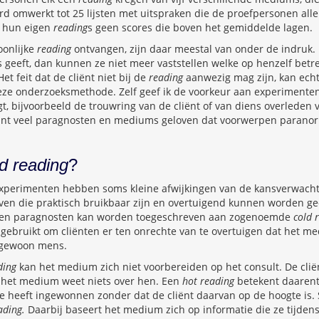
rd omwerkt tot 25 lijsten met uitspraken die de proefpersonen al
n hun eigen
reading
s geen scores die boven het gemiddelde lagen.
oonlijke
reading
ontvangen, zijn daar meestal van onder de indruk. M
s geeft, dan kunnen ze niet meer vaststellen welke op henzelf betrek
et feit dat de cliënt niet bij de
reading
aanwezig mag zijn, kan echt
ze onderzoeksmethode. Zelf geef ik de voorkeur aan experimente
, bijvoorbeeld de trouwring van de cliënt of van diens overleden v
 want veel paragnosten en mediums geloven dat voorwerpen paranor
d reading
?
xperimenten hebben soms kleine afwijkingen van de kansverwacht
en die praktisch bruikbaar zijn en overtuigend kunnen worden g
en paragnosten kan worden toegeschreven aan zogenoemde
cold 
ebruikt om cliënten er ten onrechte van te overtuigen dat het m
gewoon mens.
ding
kan het medium zich niet voorbereiden op het consult. De cli
 het medium weet niets over hen. Een
hot reading
betekent daaren
ie heeft ingewonnen zonder dat de cliënt daarvan op de hoogte is
ding.
Daarbij baseert het medium zich op informatie die ze tijdens