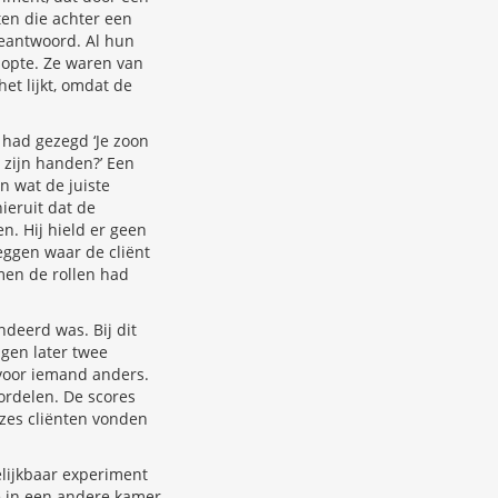
en die achter een
beantwoord. Al hun
lopte. Ze waren van
et lijkt, omdat de
had gezegd ‘Je zoon
 zijn handen?’ Een
n wat de juiste
ieruit dat de
. Hij hield er geen
ggen waar de cliënt
men de rollen had
ndeerd was. Bij dit
ngen later twee
oor iemand anders.
ordelen. De scores
e zes cliënten vonden
elijkbaar experiment
e in een andere kamer