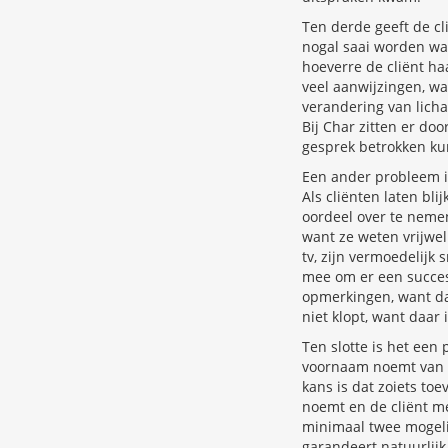
Ten derde geeft de cl
nogal saai worden wa
hoeverre de cliënt ha
veel aanwijzingen, wa
verandering van lich
Bij Char zitten er do
gesprek betrokken k
Een ander probleem is
Als cliënten laten bl
oordeel over te nemen
want ze weten vrijwel
tv, zijn vermoedelijk
mee om er een succes 
opmerkingen, want daa
niet klopt, want daar i
Ten slotte is het ee
voornaam noemt van ie
kans is dat zoiets to
noemt en de cliënt me
minimaal twee mogelij
garandeert natuurlijk