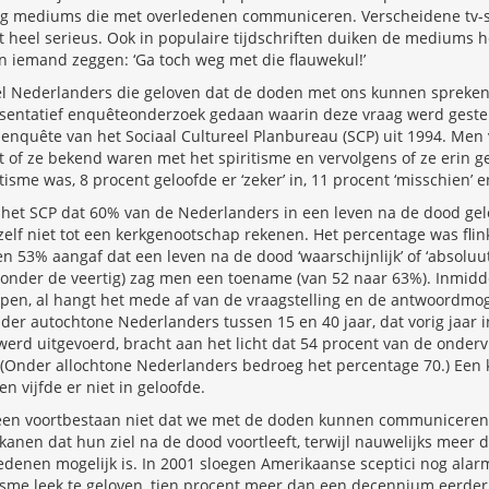
tig mediums die met overledenen communiceren. Verscheidene tv
t heel serieus. Ook in populaire tijdschriften duiken de mediums he
n iemand zeggen: ‘Ga toch weg met die flauwekul!’
eel Nederlanders die geloven dat de doden met ons kunnen spreken
esentatief enquêteonderzoek gedaan waarin deze vraag werd gestel
 enquête van het Sociaal Cultureel Planbureau (SCP) uit 1994. Men
of ze bekend waren met het spiritisme en vervolgens of ze erin ge
tisme was, 8 procent geloofde er ‘zeker’ in, 11 procent ‘misschien’ en
 het SCP dat 60% van de Nederlanders in een leven na de dood ge
elf niet tot een kerkgenootschap rekenen. Het percentage was flin
n 53% aangaf dat een leven na de dood ‘waarschijnlijk’ of ‘absoluut
(onder de veertig) zag men een toename (van 52 naar 63%). Inmiddel
open, al hangt het mede af van de vraagstelling en de antwoordmo
r autochtone Nederlanders tussen 15 en 40 jaar, dat vorig jaar i
erd uitgevoerd, bracht aan het licht dat 54 procent van de onder
 (Onder allochtone Nederlanders bedroeg het percentage 70.) Een 
en vijfde er niet in geloofde.
 een voortbestaan niet dat we met de doden kunnen communiceren.
anen dat hun ziel na de dood voortleeft, terwijl nauwelijks meer d
ledenen mogelijk is. In 2001 sloegen Amerikaanse sceptici nog ala
tisme leek te geloven, tien procent meer dan een decennium eerder