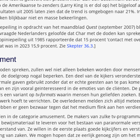
 de Amerikaanse tv-zenders (Larry King is er dol op) het bijgeloo
ultaten uit 2005 laten zien dat de trend is omgebogen naar 21%. I
n blijkbaar niet en masse bekeerlingen.
niepeiling in opdracht van het maandblad
Quest
(september 2007) bl
vraagde Nederlanders geloofde dat Char met de doden kan spreken
opiniepeiling uit 1985 rapporteerde dat 15 procent ‘contact met ov
dat was in 2023 15,9 procent. Zie
Skepter 36.3
.]
ement
oden spreken, zullen wel niet alleen bekeken worden door mensen 
 de doelgroep nogal beperken. Een deel van de kijkers veronderstel
ale gaven gebruikt zonder dat er echte geesten aan te pas kome
an en zijn vooral geïnteresseerd in de emoties van de cliënten. D
s een variant op
tv-formats
waarin mensen hun geliefden zoeken. E
rwerk hoeft te verrichten. De overledenen melden zich altijd me
ben er geen bezwaar tegen dat het medium flink aan hen verdien
len in de categorie amusement. De makers van zulke tv-programma’s
 bewijsmateriaal te leveren voor het bestaan van paranormale vers
rstand van. Ze willen in de eerste plaats goede kijkcijfers en ver
ang van zaken. We mogen hopen dat ze eerlijk genoeg zijn om het