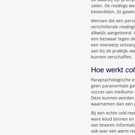
zaten. De
reading
s we
beoordelen. Ze gave
Mensen die een pers
verschillende
reading
dikwijls aangetoond. H
een bezwaar tegen de
een voorwerp ontvangt
aan bij de praktijk,
kunnen verschaffen.
Hoe werkt
col
Parapsychologische e
geen paranormale gav
succes van mediums 
Deze kunnen worden g
waarnemen dan een 
Bij een echte
cold rea
ware koud binnen en
van tevoren informat
ook over een
warm rea