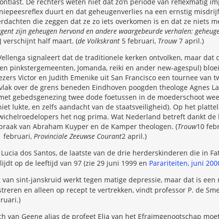
 ontlast. De rechters weten niet dat zo’n periode van reflexmatig i
niepeesreflex duurt en dat geheugenverlies na een ernstig misdri
Verdachten die zeggen dat ze zo iets overkomen is en dat ze niets m
gent zijn geheugen hervond en andere waargebeurde verhalen: geheugen
verschijnt half maart. (
de Volkskrant
5 februari,
Trouw
7 april.)
ellenga signaleert dat de traditionele kerken ontvolken, maar dat 
ra en pinkstergemeenten, Jomanda, reiki en ander new-agespul) bloeit
ers Victor en Judith Emenike uit San Francisco een tournee van 
 vlak over de grens beneden Eindhoven poogden theologe Agnes L
 met gebedsgenezing twee dode foetussen in de moederschoot weer
niet lukte, en zelfs aandacht van de staatsveiligheid). Op het platt
wichelroedelopers het nog prima. Wat Nederland betreft dankt d
praak van Abraham Kuyper en de Kamper theologen. (
Trouw
10 febr
1 februari,
Provinciale Zeeuwse Courant
2 april.)
Lucia dos Santos, de laatste van de drie herderskinderen die in 
lijdt op de leeftijd van 97 (zie 29 juni 1999 en
Parariteiten, juni 200
 van sint-janskruid werkt tegen matige depressie, maar dat is een
treren en alleen op recept te vertrekken, vindt professor P. de Smet
ruari.)
h van Geene alias de profeet Elia van het Efraïmgenootschap moet