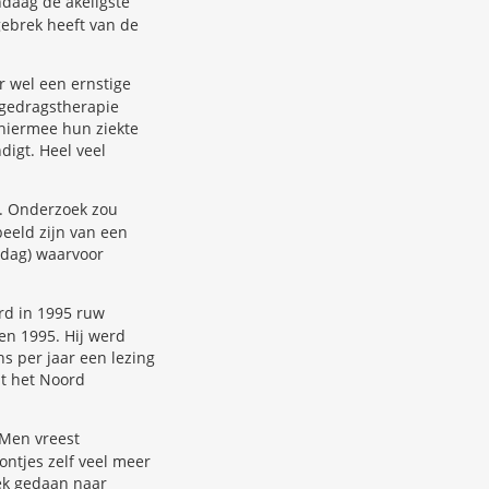
ndaag de akeligste
gebrek heeft van de
 wel een ernstige
r gedragstherapie
 hiermee hun ziekte
digt. Heel veel
. Onderzoek zou
beeld zijn van een
 dag) waarvoor
rd in 1995 ruw
en 1995. Hij werd
ns per jaar een lezing
at het Noord
 Men vreest
ntjes zelf veel meer
ek gedaan naar