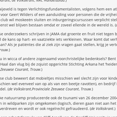
ourant
,
de Volkskrant
,
NRC Handelsblad
.)
ijeveld is tegen Verlichtingsfundamentalisten, volgens hem een at
voor Geert Wilders of een aanduiding voor personen die de vrijhe
 club wil moskeeën sluiten en inburgeringscursussen verplicht stel
enst wel blijven bestaan omdat er zoveel ellende in de wereld is. (
e onderzoekers schrijven in JAMA dat groente en fruit niet tegen 
e kans op hart- en vaatziekte iets verkleinen. Waar komt dat verh
? Als je patiëntes die al ziek zijn vragen gaat stellen, krijg je v
rouw
.)
u in wicca of andere zogenaamd voorchristelijke bedenksels? Bent
Haal dan vlug bij de zojuist opgerichte Stichting Arkana het ‘heiden
e Zeeuwse Courant
,
Trouw
.)
se club beweert dat mobieltjes misschien wel slecht zijn voor kin
hien wel evenveel van op als van een beetje ravotten), en bedrij
el. (
de Volkskrant
,
Provinciale Zeeuwse Courant
,
Trouw.
)
lke natuurramp produceerde ook de tsunami van 26 december 2004 
 in wildparken zijn omgekomen (logisch, dieren gaan niet aan het s
verdreven en wordt er ook regelrecht gefraudeerd. (
de Volkskrant
.)