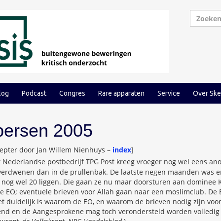
log
Podcast
Congres
Rare apparaten
Service
Over Ske
persen 2005
kepter door Jan Willem Nienhuys –
index
]
 Nederlandse postbedrijf TPG Post kreeg vroeger nog wel eens an
verdwenen dan in de prullenbak. De laatste negen maanden was er 
 nog wel 20 liggen. Die gaan ze nu maar doorsturen aan dominee K
e EO; eventuele brieven voor Allah gaan naar een moslimclub. De 
t duidelijk is waarom de EO, en waarom de brieven nodig zijn voo
end en de Aangesprokene mag toch verondersteld worden volledig o