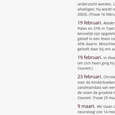
onderzocht worden. Ui
afvalligen; hij wordt
2003). (
Trouw
16 februa
19 februari.
Reader’
Polen en 37% in Tsjec
kennelijk zijn opgete
geloof in een leven n
45% daarin. Misschien
gelooft daar bij ons aa
19 februari.
In Vlaa
om zich heen ging hij 
Courant
.)
23 februari.
Christe
voor de Kinderboekenw
zandmandala van een 
de islam de grootste t
Courant
;
Trouw
25 maa
9 maart.
We slaan d
neuroloog’ (zie 14 m