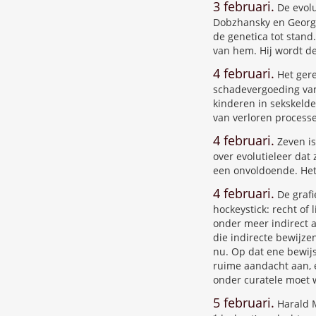
3 februari.
De evolu
Dobzhansky en George
de genetica tot stand
van hem. Hij wordt d
4 februari.
Het gere
schadevergoeding van
kinderen in sekskeld
van verloren processe
4 februari.
Zeven is
over evolutieleer dat 
een onvoldoende. Het z
4 februari.
De grafi
hockeystick: recht of
onder meer indirect 
die indirecte bewijze
nu. Op dat ene bewijs
ruime aandacht aan, 
onder curatele moet w
5 februari.
Harald M