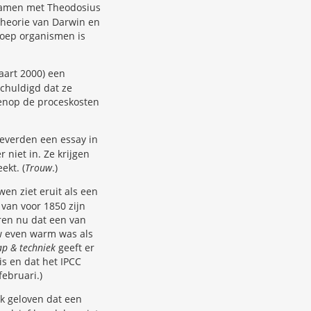
. Samen met Theodosius
theorie van Darwin en
groep organismen is
aart 2000) een
chuldigd dat ze
enop de proceskosten
leverden een essay in
 niet in. Ze krijgen
ekt. (
Trouw
.)
en ziet eruit als een
 van voor 1850 zijn
ren nu dat een van
uw even warm was als
p & techniek
geeft er
s en dat het IPCC
februari.)
jk geloven dat een