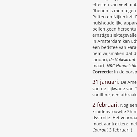
effecten van veel mob
Rhenen is men tegen 
Putten en Nijkerk zit
huishoudelijke appara
bellen geen hersentu
ernstige ziektegevall
in Amsterdam kan Edwi
een bedstee van Fara
hem wijsmaken dat de 
januari,
de Volkskrant
maart,
NRC Handelsbl
Correctie:
In de oorsp
31 januari.
De Amer
van de Lijkwade van T
vanilline, een afbraak
2 februari.
Nog een 
kruidenvrouwtje Shink
dystrofie. Het voorna
moet aantrekken: met
Courant
3 februari
.
)