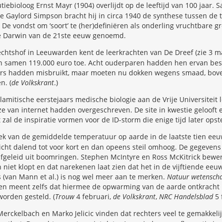
tiebioloog Ernst Mayr (1904) overlijdt op de leeftijd van 100 jaar
 Gaylord Simpson bracht hij in circa 1940 de synthese tussen de 
. De vondst om ‘soort’ te (her)definiëren als onderling vruchtbare 
e Darwin van de 21ste eeuw genoemd.
chtshof in Leeuwarden kent de leerkrachten van De Dreef (zie 3 m
 samen 119.000 euro toe. Acht ouderparen hadden hen ervan bes
ers hadden misbruikt, maar moeten nu dokken wegens smaad, bov
n. (
de Volkskrant
.)
lamitische eerstejaars medische biologie aan de Vrije Universiteit 
ze van internet hadden overgeschreven. De site in kwestie gelooft er
al de inspiratie vormen voor de ID-storm die enige tijd later opste
ek van de gemiddelde temperatuur op aarde in de laatste tien eeuw
 licht dalend tot voor kort en dan opeens steil omhoog. De gegevens
afgeleid uit boomringen. Stephen McIntyre en Ross McKitrick bewe
n niet klopt en dat narekenen laat zien dat het in de vijftiende ee
 (van Mann et al.) is nog wel meer aan te merken.
Natuur wetenscha
en meent zelfs dat hiermee de opwarming van de aarde ontkracht i
orden gesteld. (
Trouw
4 februari,
de Volkskrant
,
NRC Handelsblad
5 
erckelbach en Marko Jelicic vinden dat rechters veel te gemakkeli