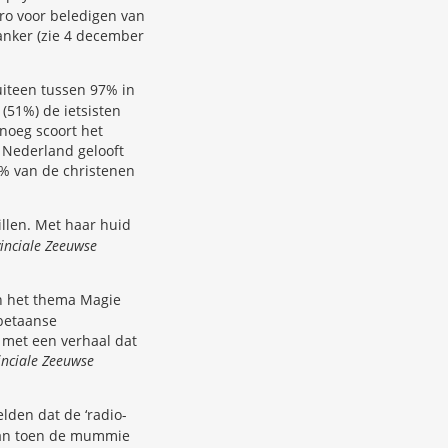
uro voor beledigen van
kanker (zie 4 december
iteen tussen 97% in
(51%) de ietsisten
enoeg scoort het
 Nederland gelooft
40% van de christenen
llen. Met haar huid
inciale Zeeuwse
en het thema Magie
ibetaanse
 met een verhaal dat
inciale Zeeuwse
lden dat de ‘radio-
gaan toen de mummie