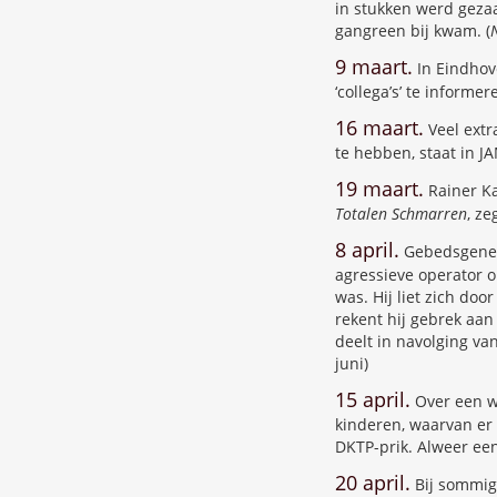
in stukken werd gezaa
gangreen bij kwam. (
9 maart.
In Eindhov
‘collega’s’ te informere
16 maart.
Veel extr
te hebben, staat in JA
19 maart.
Rainer Ka
Totalen Schmarren
, ze
8 april.
Gebedsgeneze
agressieve operator o
was. Hij liet zich do
rekent hij gebrek aan 
deelt in navolging va
juni)
15 april.
Over een we
kinderen, waarvan er 
DKTP-prik. Alweer een
20 april.
Bij sommige