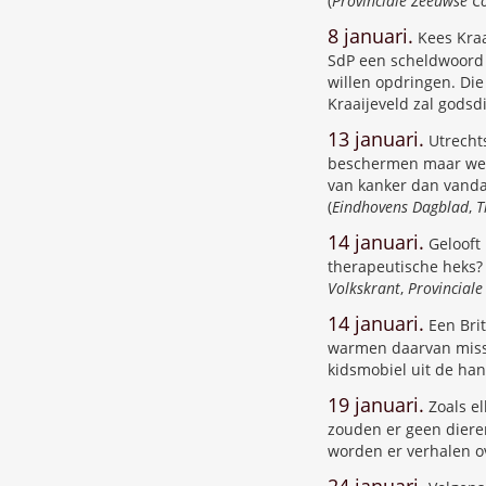
(
Provinciale Zeeuwse C
8 januari.
Kees Kraa
SdP een scheldwoord 
willen opdringen. Die
Kraaijeveld zal godsdi
13 januari.
Utrechts
beschermen maar wel d
van kanker dan vandaan
(
Eindhovens Dagblad
,
T
14 januari.
Gelooft 
therapeutische heks? 
Volkskrant
,
Provincial
14 januari.
Een Brit
warmen daarvan missc
kidsmobiel uit de hand
19 januari.
Zoals e
zouden er geen dieren
worden er verhalen o