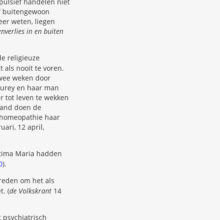
mpulsief handelen niet
jf buitengewoon
eer weten, liegen
verlies in en buiten
de religieuze
 als nooit te voren.
twee weken door
aurey en haar man
 tot leven te wekken
eland doen de
e homeopathie haar
uari, 12 april,
Fatima Maria hadden
0
).
 reden om het als
. (
de Volkskrant
14
 psychiatrisch