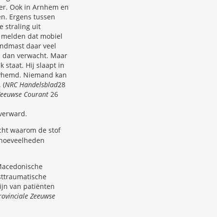
ver. Ook in Arnhem en
n. Ergens tussen
 straling uit
n melden dat mobiel
endmast daar veel
jn dan verwacht. Maar
staat. Hij slaapt in
dayhemd. Niemand kan
 (
NRC Handelsblad
28
Zeeuwse Courant
26
 verward.
ht waarom de stof
e hoeveelheden
 Macedonische
sttraumatische
ijn van patiënten
Provinciale Zeeuwse