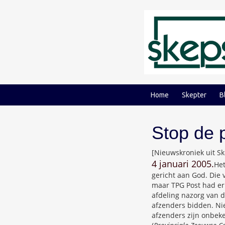
Ga
Ga
naar
naar
inhoud
hoofdmenu
Home
Skepter
B
Stop de 
[Nieuwskroniek uit S
4 januari 2005.
Het
gericht aan God. Die 
maar TPG Post had er
afdeling nazorg van d
afzenders bidden. Nie
afzenders zijn onbek