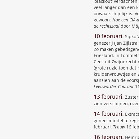
‘blackout’ verdachten
veel langer dan een k
onwaarschijnlijk is. 
gewoon.
Hoe een CIA-a
de rechtszaal
door M&J 
10 februari.
Sipko V
genezerij (Jan Zijlst
Zo maken gebedsgenez
Friesland. In Lommel
Cees uit Zwijndrecht
(grote ruzie toen dat 
kruidenvrouwtjes en 
aanzien aan de voors
Leeuwarder Courant
1
13 februari.
Zuster 
zien verschijnen, over
14 februari.
Extract
geneesmiddel te regis
februari,
Trouw
16 feb
16 februari.
Heinric