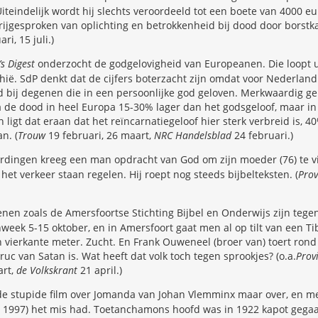
teindelijk wordt hij slechts veroordeeld tot een boete van 4000 e
 vrijgesproken van oplichting en betrokkenheid bij dood door borst
ri, 15 juli.)
s Digest
onderzocht de godgelovigheid van Europeanen. Die loopt u
hië. SdP denkt dat de cijfers boterzacht zijn omdat voor Nederland 
ld bij degenen die in een persoonlijke god geloven. Merkwaardig g
a de dood in heel Europa 15-30% lager dan het godsgeloof, maar in
 ligt dat eraan dat het reïncarnatiegeloof hier sterk verbreid is, 
n. (
Trouw
19 februari, 26 maart,
NRC Handelsblad
24 februari.)
rdingen kreeg een man opdracht van God om zijn moeder (76) te vi
het verkeer staan regelen. Hij roept nog steeds bijbelteksten. (
Prov
nen zoals de Amersfoortse Stichting Bijbel en Onderwijs zijn teg
eek 5-15 oktober, en in Amersfoort gaat men al op tilt van een T
vierkante meter. Zucht. En Frank Ouweneel (broer van) toert rond
ruc van Satan is. Wat heeft dat volk toch tegen sprookjes? (o.a.
Prov
rt,
de Volkskrant
21 april.)
e stupide film over Jomanda van Johan Vlemminx maar over, en me
ei 1997) het mis had. Toetanchamons hoofd was in 1922 kapot ge