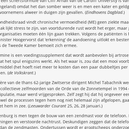
een schertsformule van Cliff Arnall van de Cardiff University is va
 Engeland) omdat het dan somber weer is en men een kater en geld
voornemens alweer in duigen zijn gevallen. (
Eindhovens Dagblad
.)
ndheidsraad vindt chronische vermoeidheid (ME) geen ziekte maar
k lijkt stress te zijn, van voortdurende rust wordt het erger, maa
organisaties moeten één lijn gaan trekken. Volgens de patiënten is
inister Hoogervorst dat ‘erkenning’ de aandoening uitlokt en besten
s de Tweede Kamer bemoeit zich ermee.
mine is een voedingssupplement dat wordt aanbevolen bij artrose
 het spul enigszins werkt. Als het waar is, zou dat een mooi voor
middel (het hoeft niet meer te kosten dan een paar dubbeltjes per
en. (
de Volkskrant
.)
ère van de thans 62-jarige Zwitserse dirigent Michel Tabachnik we
collectieve zelfmoorden van de Orde van de Zonnetempel in 1994 
ulatie, maar werd vrijgesproken. Zelf zegt hij dat hij ongeveer ee
ewel de processen tegen hem nog niet helemaal zijn afgelopen, ga
t hem in zee. (
Leeuwarder Courant
25, 26, 28 januari.)
enburg is men tegen de bouw van een zendmast voor de telefoon.
ingen en verstoorde nachtrust. Deskundigen zeggen dat de telefoo
 dan de zendmasten. Ondertussen wordt er grootscheeps onderzo