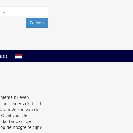
Zoeken
naar:
psis
onieme brieven
niet meer zo’n brief,
. van Velzen van de
EO zal voor de
r dat bidden: de
p de hoogte te zijn?