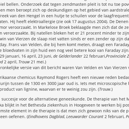
iel bellen. Onderzoek dat tegen zendmasten pleit is tot nu toe po
en men beroept zich op deskundigen op het gebied van aardstrale
 Freek van den Hengel in een hutje te schuilen voor de laagfrequente
ten. Hij heeft elektroallergie (zie ook 17 augustus 2004). De Dene
mor veroorzaakt. In Markelose Broek beklaagde men zich dat de z
en veroorzaakte. Bij natellen bleken het er 21 procent minder te zi
n van Vierzen de slaap niet vatten sinds er een zender op zijn dak 
day. Frans van Velden, die bij hem komt meten, draagt een Fara
bloedvaten in zijn huid een nog veel betere kooi van Faraday zijn.
29 januari, 16 april, 23 juni,
de Gelderlander
22 februari,
Provinciale 
ad
2 april,
Trouw
21 mei.)
ronkelijke versie van dit bericht waren Van Velden en Van Vierzen
ikaanse chemicus Raymond Rogers heeft een nieuwe reden bedac
urijn tussen de 1300 en 3000 jaar oud is. Iets met microscopisch
product van lignine, waarvan er te weinig zou zijn. (
Trouw
.)
succesje voor de alternatieve geneeskunde. De therapie van het
a blijkt in het Bethesda ziekenhuis in Hoogeveen te werken bij po
amste element in de therapie is dat men zich gewoon niks van de p
een oefenen. (
Eindhovens Dagblad
,
Leeuwarder Courant
2 februari
, 