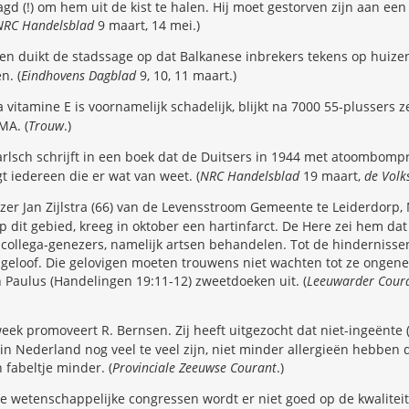
gd (!) om hem uit de kist te halen. Hij moet gestorven zijn aan e
NRC Handelsblad
9 maart, 14 mei.)
en duikt de stadssage op dat Balkanese inbrekers tekens op huize
n. (
Eindhovens Dagblad
9, 10, 11 maart.)
a vitamine E is voornamelijk schadelijk, blijkt na 7000 55-plussers 
MA. (
Trouw
.)
rlsch schrijft in een boek dat de Duitsers in 1944 met atoombomp
gt iedereen die er wat van weet. (
NRC Handelsblad
19 maart,
de Volk
r Jan Zijlstra (66) van de Levensstroom Gemeente te Leiderdorp,
p dit gebied, kreeg in oktober een hartinfarct. De Here zei hem dat
or collega-genezers, namelijk artsen behandelen. Tot de hinderniss
geloof. Die gelovigen moeten trouwens niet wachten tot ze ongeneesl
n Paulus (Handelingen 19:11-12) zweetdoeken uit. (
Leeuwarder Cour
ek promoveert R. Bernsen. Zij heeft uitgezocht dat niet-ingeënte 
in Nederland nog veel te veel zijn, niet minder allergieën hebben
 fabeltje minder. (
Provinciale Zeeuwse Courant
.)
 wetenschappelijke congressen wordt er niet goed op de kwalitei