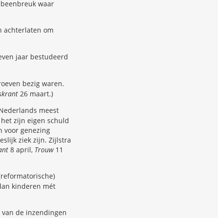
en beenbreuk waar
n achterlaten om
zeven jaar bestudeerd
roeven bezig waren.
skrant
26 maart.)
 Nederlands meest
 het zijn eigen schuld
en voor genezing
ijk ziek zijn. Zijlstra
ant
8 april,
Trouw
11
(reformatorische)
 dan kinderen mét
t van de inzendingen