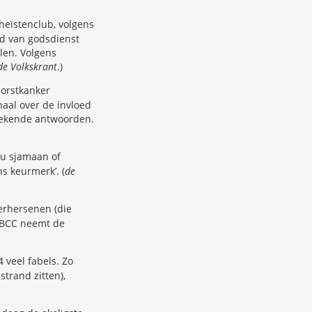
heïstenclub, volgens
id van godsdienst
len. Volgens
de Volkskrant
.)
borstkanker
aal over de invloed
ertekende antwoorden.
 u sjamaan of
s keurmerk’. (
de
derhersenen (die
f BCC neemt de
veel fabels. Zo
trand zitten),