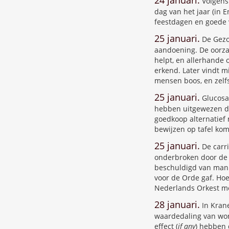
24 januari.
Volgens 
dag van het jaar (in
feestdagen en goede 
25 januari.
De Gezo
aandoening. De oorzaa
helpt, en allerhande 
erkend. Later vindt m
mensen boos, en zelf
25 januari.
Glucosa
hebben uitgewezen dat
goedkoop alternatief 
bewijzen op tafel kom
25 januari.
De carri
onderbroken door de 
beschuldigd van manip
voor de Orde gaf. Ho
Nederlands Orkest me
28 januari.
In Kran
waardedaling van won
effect (
if any
) hebben