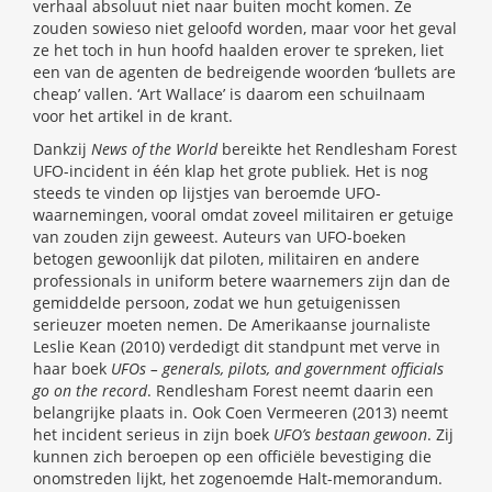
verhaal absoluut niet naar buiten mocht komen. Ze
zouden sowieso niet geloofd worden, maar voor het geval
ze het toch in hun hoofd haalden erover te spreken, liet
een van de agenten de bedreigende woorden ‘bullets are
cheap’ vallen. ‘Art Wallace’ is daarom een schuilnaam
voor het artikel in de krant.
Dankzij
News of the World
bereikte het Rendlesham Forest
UFO-incident in één klap het grote publiek. Het is nog
steeds te vinden op lijstjes van beroemde UFO-
waarnemingen, vooral omdat zoveel militairen er getuige
van zouden zijn geweest. Auteurs van UFO-boeken
betogen gewoonlijk dat piloten, militairen en andere
professionals in uniform betere waarnemers zijn dan de
gemiddelde persoon, zodat we hun getuigenissen
serieuzer moeten nemen. De Amerikaanse journaliste
Leslie Kean (2010) verdedigt dit standpunt met verve in
haar boek
UFOs – generals, pilots, and government officials
go on the record
. Rendlesham Forest neemt daarin een
belangrijke plaats in. Ook Coen Vermeeren (2013) neemt
het incident serieus in zijn boek
UFO’s bestaan gewoon
. Zij
kunnen zich beroepen op een officiële bevestiging die
onomstreden lijkt, het zogenoemde Halt-memorandum.