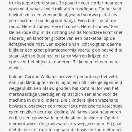
trucks geparkeerd staan. Ze gaan te voet verder naar een
open veld, waar al veel militairen rondlopen. Op het veld
bevindt zich een vreemd lichtgevend voorwerp, dat als
een soort mist op de grond hangt. Even later meldt de
radio: ‘Here it comes. Here it comes. Here it comes.’ Een
kleine rode stip in de richting van de Noordzee komt snel
naderbij en landt ter grootte van een basketbal op de
lichtgevende mist. Een explosie van licht volgt en daarna
blijkt er een groot piramidevormig voertuig op het veld te
staan. Adrian Bustinza en Larry Warren krijgen de
opdracht het object te naderen. Ze komen tot een meter
of vier.
Kolonel Gordon Williams arriveert per auto op het veld.
Aan zijn kleding te zien is hij bij een officiële gelegenheid
weggeplukt. Een blauw-gouden bal komt nu los van het
merkwaardige voertuig en splitst zich een eind voor de
machine in drie cilinders. Die cilinders lijken wezens te
bevatten, ongeveer een meter lang met zwarte katachtige
ogen en zilverkleurige kleding. Williams stapt naar voren
en lijkt een conversatie met de aliens te voeren. Op dat
moment wordt de groep van Larry weggeroepen. Hij gaat
met de eerste truck terug naar de basis en kan niet meer