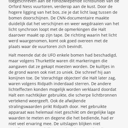
toegeschreven aan de rondzwiepende lichtbundel van de
Orford Ness vuurtoren, verderop aan de kust. Door de
hogere ligging van het bos, zie je dat licht laag tussen de
bomen doorschijnen. De CNN-documentaire maakte
duidelijk dat het verschijnen en weer wegdraaien van het
licht synchroon loopt met de opmerkingen die Halt
daarover maakt op zijn tape. De richting waarin het licht
werd waargenomen, komt ook goed overeen met de
plaats waar de vuurtoren zich bevindt.
Halt meende dat de UFO enkele bomen had beschadigd,
maar volgens Thurkettle waren dit markeringen die
aangaven dat ze gekapt moesten worden. De kuiltjes in
de grond waren ook niet zo uniek. Die schreef hij aan
konijnen toe. De ‘sterachtige objecten’ die Halt later zag,
waren volgens Ridpath inderdaad sterren. De andere
lichteffecten konden mogelijk worden verklaard doordat
Halt een nachtkijker gebruikte, die scherpe lichtbronnen
vertekend weergeeft. Ook de afwijkende
stralingswaarden prikt Ridpath door. Het gebruikte
apparaat was helemaal niet geschikt om dergelijke lage
waarden te meten en degene die het bediende, had er
niet veel ervaring mee. De uitslagen blijken niet