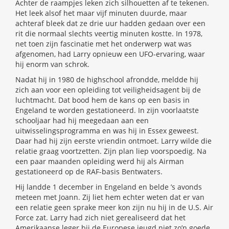
Achter de raampjes leken zich silhouetten af te tekenen.
Het leek alsof het maar vijf minuten duurde, maar
achteraf bleek dat ze drie uur hadden gedaan over een
rit die normaal slechts veertig minuten kostte. In 1978,
net toen zijn fascinatie met het onderwerp wat was
afgenomen, had Larry opnieuw een UFO-ervaring, waar
hij enorm van schrok.
Nadat hij in 1980 de highschool afrondde, meldde hij
zich aan voor een opleiding tot veiligheidsagent bij de
luchtmacht. Dat bood hem de kans op een basis in
Engeland te worden gestationeerd. In zijn voorlaatste
schooljaar had hij meegedaan aan een
uitwisselingsprogramma en was hij in Essex geweest.
Daar had hij zijn eerste vriendin ontmoet. Larry wilde die
relatie graag voortzetten. Zijn plan liep voorspoedig. Na
een paar maanden opleiding werd hij als Airman
gestationeerd op de RAF-basis Bentwaters.
Hij landde 1 december in Engeland en belde ’s avonds
meteen met Joann. Zij liet hem echter weten dat er van
een relatie geen sprake meer kon zijn nu hij in de U.S. Air
Force zat. Larry had zich niet gerealiseerd dat het
Amerikaanse leger bij de Europese jeugd niet zo’n goede