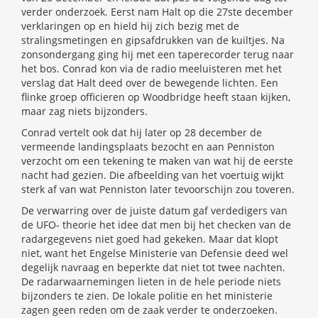
verder onderzoek. Eerst nam Halt op die 27ste december
verklaringen op en hield hij zich bezig met de
stralingsmetingen en gipsafdrukken van de kuiltjes. Na
zonsondergang ging hij met een taperecorder terug naar
het bos. Conrad kon via de radio meeluisteren met het
verslag dat Halt deed over de bewegende lichten. Een
flinke groep officieren op Woodbridge heeft staan kijken,
maar zag niets bijzonders.
Conrad vertelt ook dat hij later op 28 december de
vermeende landingsplaats bezocht en aan Penniston
verzocht om een tekening te maken van wat hij de eerste
nacht had gezien. Die afbeelding van het voertuig wijkt
sterk af van wat Penniston later tevoorschijn zou toveren.
De verwarring over de juiste datum gaf verdedigers van
de UFO- theorie het idee dat men bij het checken van de
radargegevens niet goed had gekeken. Maar dat klopt
niet, want het Engelse Ministerie van Defensie deed wel
degelijk navraag en beperkte dat niet tot twee nachten.
De radarwaarnemingen lieten in de hele periode niets
bijzonders te zien. De lokale politie en het ministerie
zagen geen reden om de zaak verder te onderzoeken.