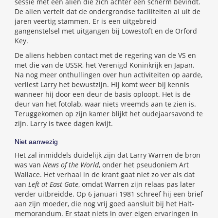
sessie met een alien die zich achter een scherm bevindt.
De alien vertelt dat de ondergrondse faciliteiten al uit de
jaren veertig stammen. Er is een uitgebreid
gangenstelsel met uitgangen bij Lowestoft en de Orford
Key.
De aliens hebben contact met de regering van de VS en
met die van de USSR, het Verenigd Koninkrijk en Japan.
Na nog meer onthullingen over hun activiteiten op aarde,
verliest Larry het bewustzijn. Hij komt weer bij kennis
wanneer hij door een deur de basis oploopt. Het is de
deur van het fotolab, waar niets vreemds aan te zien is.
Teruggekomen op zijn kamer blijkt het oudejaarsavond te
zijn. Larry is twee dagen kwijt.
Niet aanwezig
Het zal inmiddels duidelijk zijn dat Larry Warren de bron
was van
News of the World
, onder het pseudoniem Art
Wallace. Het verhaal in de krant gaat niet zo ver als dat
van
Left at East Gate
, omdat Warren zijn relaas pas later
verder uitbreidde. Op 6 januari 1981 schreef hij een brief
aan zijn moeder, die nog vrij goed aansluit bij het Halt-
memorandum. Er staat niets in over eigen ervaringen in