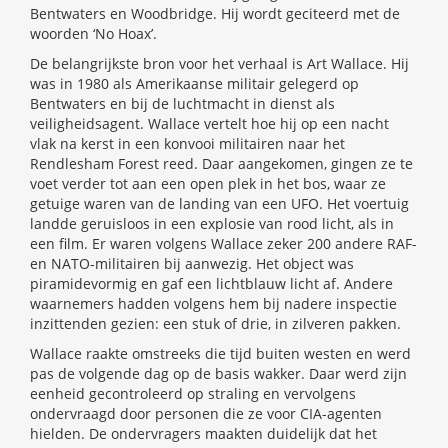
Bentwaters en Woodbridge. Hij wordt geciteerd met de
woorden ‘No Hoax’.
De belangrijkste bron voor het verhaal is Art Wallace. Hij
was in 1980 als Amerikaanse militair gelegerd op
Bentwaters en bij de luchtmacht in dienst als
veiligheidsagent. Wallace vertelt hoe hij op een nacht
vlak na kerst in een konvooi militairen naar het
Rendlesham Forest reed. Daar aangekomen, gingen ze te
voet verder tot aan een open plek in het bos, waar ze
getuige waren van de landing van een UFO. Het voertuig
landde geruisloos in een explosie van rood licht, als in
een film. Er waren volgens Wallace zeker 200 andere RAF-
en NATO-militairen bij aanwezig. Het object was
piramidevormig en gaf een lichtblauw licht af. Andere
waarnemers hadden volgens hem bij nadere inspectie
inzittenden gezien: een stuk of drie, in zilveren pakken.
Wallace raakte omstreeks die tijd buiten westen en werd
pas de volgende dag op de basis wakker. Daar werd zijn
eenheid gecontroleerd op straling en vervolgens
ondervraagd door personen die ze voor CIA-agenten
hielden. De ondervragers maakten duidelijk dat het