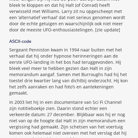
bleek te kloppen en dat hij Halt (of Conrad) heeft
verwisseld met Williams. Larry zit nu opgescheept met
een ‘alternatief verhaal’ dat niet serieus genomen wordt
door de echte getuigen en waarschijnlijk ook niet meer
door de meeste UFO-enthousiastelingen. [zie update]
ASCII-code
Sergeant Penniston kwam in 1994 naar buiten met het
verhaal dat hij onder hypnose herinneringen aan de
eerste UFO-landing in het bos had teruggevonden. Hij
bleek veel meer te hebben gezien dan Halt in zijn
memorandum aangaf. Samen met Burroughs had hij het
toestel drie kwartier lang van dichtbij onderzocht. Hij kon
het zelfs aanraken en had foto’s en aantekeningen
gemaakt.
In 2003 liet hij in een documentaire van Sci Fi Channel
zijn notitieboekje zien. Daarin stond echter een
verkeerde datum: 27 december. Blijkbaar was hij er nog
niet van op de hoogte dat Halt in zijn memorandum een
vergissing had gemaakt. Zijn schetsen van het voertuig
komen ook helemaal niet overeen met het verslag dat hij