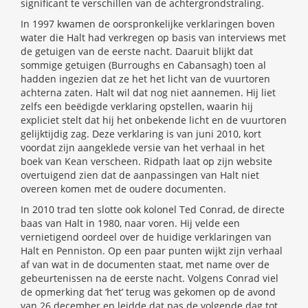
significant te verschillen van de achtergrondstraling.
In 1997 kwamen de oorspronkelijke verklaringen boven
water die Halt had verkregen op basis van interviews met
de getuigen van de eerste nacht. Daaruit blijkt dat
sommige getuigen (Burroughs en Cabansagh) toen al
hadden ingezien dat ze het het licht van de vuurtoren
achterna zaten. Halt wil dat nog niet aannemen. Hij liet
zelfs een beëdigde verklaring opstellen, waarin hij
expliciet stelt dat hij het onbekende licht en de vuurtoren
gelijktijdig zag. Deze verklaring is van juni 2010, kort
voordat zijn aangeklede versie van het verhaal in het
boek van Kean verscheen. Ridpath laat op zijn website
overtuigend zien dat de aanpassingen van Halt niet
overeen komen met de oudere documenten.
In 2010 trad ten slotte ook kolonel Ted Conrad, de directe
baas van Halt in 1980, naar voren. Hij velde een
vernietigend oordeel over de huidige verklaringen van
Halt en Penniston. Op een paar punten wijkt zijn verhaal
af van wat in de documenten staat, met name over de
gebeurtenissen na de eerste nacht. Volgens Conrad viel
de opmerking dat ‘het’ terug was gekomen op de avond
van 26 december en leidde dat pas de volgende dag tot