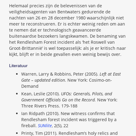
Helemaal precies zijn de belevenissen van de
veiligheidsagenten van Bentwaters gedurende de
nachten van 26 en 28 december 1980 waarschijnlijk niet
meer te reconstrueren. Er is echter weinig reden om aan
te nemen dat er technologisch geavanceerde
buitenaardse bezoekers langskwamen. De benaming van
het Rendlesham Forest incident als ‘het Roswell van
Groot-Brittannië’ is wel toepasselijk: als je er kritisch naar
kijkt, blijft er in beide gevallen even weinig bewijs over.
Literatuur
Warren, Larry & Robbins, Peter (2005).
Left at East
Gate – updated edition
. New York: Cosimo-on-
Demand
Kean, Leslie (2010).
UFOs: Generals, Pilots, and
Government Officials Go on the Record.
New York:
Three Rivers Press. 179-188
Ian Ridpath (2010). New witness confirms that
Rendlesham forest incident was triggered by a
fireball.
SUNlite
, 2(5), 22
Printy, Tim (2011). Rendlesham’s holy relics and