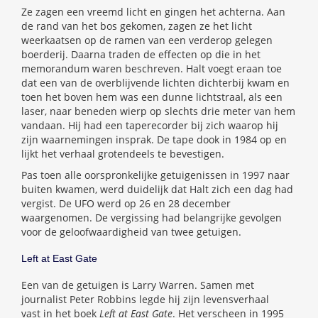
Ze zagen een vreemd licht en gingen het achterna. Aan
de rand van het bos gekomen, zagen ze het licht
weerkaatsen op de ramen van een verderop gelegen
boerderij. Daarna traden de effecten op die in het
memorandum waren beschreven. Halt voegt eraan toe
dat een van de overblijvende lichten dichterbij kwam en
toen het boven hem was een dunne lichtstraal, als een
laser, naar beneden wierp op slechts drie meter van hem
vandaan. Hij had een taperecorder bij zich waarop hij
zijn waarnemingen insprak. De tape dook in 1984 op en
lijkt het verhaal grotendeels te bevestigen.
Pas toen alle oorspronkelijke getuigenissen in 1997 naar
buiten kwamen, werd duidelijk dat Halt zich een dag had
vergist. De UFO werd op 26 en 28 december
waargenomen. De vergissing had belangrijke gevolgen
voor de geloofwaardigheid van twee getuigen.
Left at East Gate
Een van de getuigen is Larry Warren. Samen met
journalist Peter Robbins legde hij zijn levensverhaal
vast in het boek
Left at East Gate
. Het verscheen in 1995