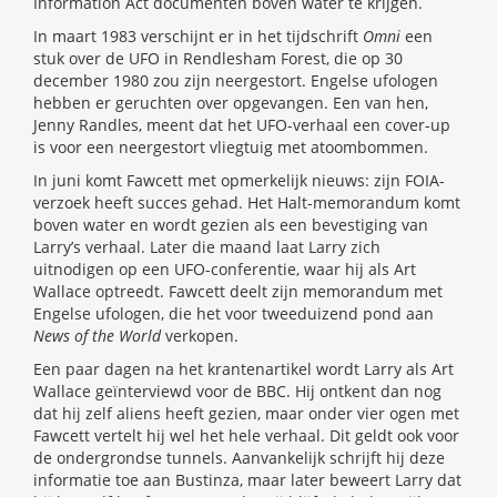
Information Act documenten boven water te krijgen.
In maart 1983 verschijnt er in het tijdschrift
Omni
een
stuk over de UFO in Rendlesham Forest, die op 30
december 1980 zou zijn neergestort. Engelse ufologen
hebben er geruchten over opgevangen. Een van hen,
Jenny Randles, meent dat het UFO-verhaal een cover-up
is voor een neergestort vliegtuig met atoombommen.
In juni komt Fawcett met opmerkelijk nieuws: zijn FOIA-
verzoek heeft succes gehad. Het Halt-memorandum komt
boven water en wordt gezien als een bevestiging van
Larry’s verhaal. Later die maand laat Larry zich
uitnodigen op een UFO-conferentie, waar hij als Art
Wallace optreedt. Fawcett deelt zijn memorandum met
Engelse ufologen, die het voor tweeduizend pond aan
News of the World
verkopen.
Een paar dagen na het krantenartikel wordt Larry als Art
Wallace geïnterviewd voor de BBC. Hij ontkent dan nog
dat hij zelf aliens heeft gezien, maar onder vier ogen met
Fawcett vertelt hij wel het hele verhaal. Dit geldt ook voor
de ondergrondse tunnels. Aanvankelijk schrijft hij deze
informatie toe aan Bustinza, maar later beweert Larry dat