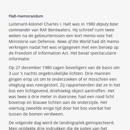
Halt-memorandum
Luitenant-kolonel Charles I. Halt was in 1980
deputy base
commander
van RAF Bentwaters. Hij schreef ruim twee
weken na de gebeurtenissen een kort memo voor het
Ministerie van Defensie.
News of the World
had dit memo
verkregen nadat het was vrijgegeven met een beroep op
de Freedom of Information Act. Het bevat spectaculaire
informatie:
Op 27 december 1980 zagen beveiligers van de basis om
3 uur ’s nachts ongebruikelijke lichten. Drie mannen
gingen erop uit om te onderzoeken of er misschien een
vliegtuig was neergestort. Zij rapporteerden dat ze in het
bos een lichtgevend, driehoekig object aantroffen. Het
was twee à drie meter in doorsnee, had een rood licht
bovenop en blauwe lichten aan de onderzijde. Het
voertuig zweefde enige tijd door het bos voordat het
tussen de bomen verdween.
De volgende dag werd de landingsplek geïnspecteerd.
Men ontdekte drie indrukken die de poten van het