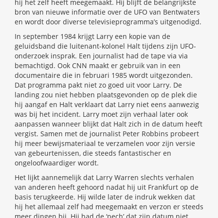
hij het zelf heeft meegemaakt. Hij blijft de belangrijkste
bron van nieuwe informatie over de UFO van Bentwaters
en wordt door diverse televisieprogramma’s uitgenodigd.
In september 1984 krijgt Larry een kopie van de
geluidsband die luitenant-kolonel Halt tijdens zijn UFO-
onderzoek insprak. Een journalist had de tape via via
bemachtigd. Ook CNN maakt er gebruik van in een
documentaire die in februari 1985 wordt uitgezonden.
Dat programma pakt niet zo goed uit voor Larry. De
landing zou niet hebben plaatsgevonden op de plek die
hij aangaf en Halt verklaart dat Larry niet eens aanwezig
was bij het incident. Larry moet zijn verhaal later ook
aanpassen wanneer blijkt dat Halt zich in de datum heeft
vergist. Samen met de journalist Peter Robbins probeert
hij meer bewijsmateriaal te verzamelen voor zijn versie
van gebeurtenissen, die steeds fantastischer en
ongeloofwaardiger wordt.
Het lijkt aannemelijk dat Larry Warren slechts verhalen
van anderen heeft gehoord nadat hij uit Frankfurt op de
basis terugkeerde. Hij wilde later de indruk wekken dat
hij het allemaal zelf had meegemaakt en verzon er steeds
meer dingen bij. Hij had de ‘pech’ dat zijn datum niet