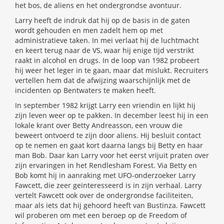
het bos, de aliens en het ondergrondse avontuur.
Larry heeft de indruk dat hij op de basis in de gaten
wordt gehouden en men zadelt hem op met
administratieve taken. In mei verlaat hij de luchtmacht
en keert terug naar de VS, waar hij enige tijd verstrikt
raakt in alcohol en drugs. In de loop van 1982 probeert
hij weer het leger in te gaan, maar dat mislukt. Recruiters
vertellen hem dat de afwijzing waarschijnlijk met de
incidenten op Bentwaters te maken heeft.
In september 1982 krijgt Larry een vriendin en lijkt hij
zijn leven weer op te pakken. In december leest hij in een
lokale krant over Betty Andreasson, een vrouw die
beweert ontvoerd te zijn door aliens. Hij besluit contact
op te nemen en gaat kort daarna langs bij Betty en haar
man Bob. Daar kan Larry voor het eerst vrijuit praten over
zijn ervaringen in het Rendlesham Forest. Via Betty en
Bob komt hij in aanraking met UFO-onderzoeker Larry
Fawcett, die zeer geïnteresseerd is in zijn verhaal. Larry
vertelt Fawcett ook over de ondergrondse faciliteiten,
maar als iets dat hij gehoord heeft van Bustinza. Fawcett
wil proberen om met een beroep op de Freedom of