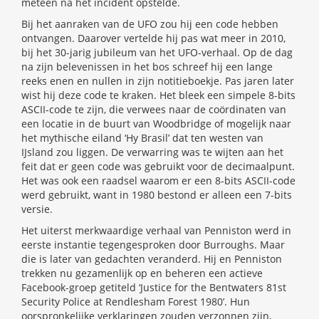
meteen na het incident opstelde.
Bij het aanraken van de UFO zou hij een code hebben
ontvangen. Daarover vertelde hij pas wat meer in 2010,
bij het 30-jarig jubileum van het UFO-verhaal. Op de dag
na zijn belevenissen in het bos schreef hij een lange
reeks enen en nullen in zijn notitieboekje. Pas jaren later
wist hij deze code te kraken. Het bleek een simpele 8-bits
ASCII-code te zijn, die verwees naar de coördinaten van
een locatie in de buurt van Woodbridge of mogelijk naar
het mythische eiland ‘Hy Brasil’ dat ten westen van
IJsland zou liggen. De verwarring was te wijten aan het
feit dat er geen code was gebruikt voor de decimaalpunt.
Het was ook een raadsel waarom er een 8-bits ASCII-code
werd gebruikt, want in 1980 bestond er alleen een 7-bits
versie.
Het uiterst merkwaardige verhaal van Penniston werd in
eerste instantie tegengesproken door Burroughs. Maar
die is later van gedachten veranderd. Hij en Penniston
trekken nu gezamenlijk op en beheren een actieve
Facebook-groep getiteld ‘Justice for the Bentwaters 81st
Security Police at Rendlesham Forest 1980’. Hun
oorspronkelijke verklaringen zouden verzonnen zijn,