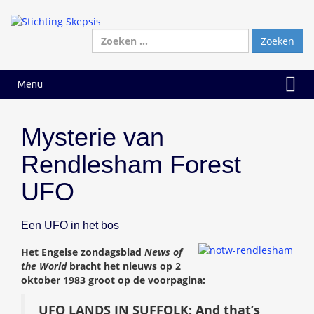
Ga
Ga
naar
naar
inhoud
hoofdmenu
Zoeken
naar:
Menu
Mysterie van
Rendlesham Forest
UFO
Een UFO in het bos
Het Engelse zondagsblad
News of
the World
bracht het nieuws op 2
oktober 1983 groot op de voorpagina:
UFO LANDS IN SUFFOLK: And that’s