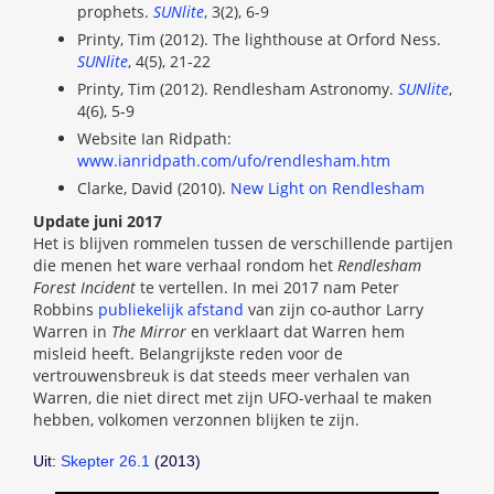
prophets.
SUNlite
, 3(2), 6-9
Printy, Tim (2012). The lighthouse at Orford Ness.
SUNlite
, 4(5), 21-22
Printy, Tim (2012). Rendlesham Astronomy.
SUNlite
,
4(6), 5-9
Website Ian Ridpath:
www.ianridpath.com/ufo/rendlesham.htm
Clarke, David (2010).
New Light on Rendlesham
Update juni 2017
Het is blijven rommelen tussen de verschillende partijen
die menen het ware verhaal rondom het
Rendlesham
Forest Incident
te vertellen. In mei 2017 nam Peter
Robbins
publiekelijk afstand
van zijn co-author Larry
Warren in
The Mirror
en verklaart dat Warren hem
misleid heeft. Belangrijkste reden voor de
vertrouwensbreuk is dat steeds meer verhalen van
Warren, die niet direct met zijn UFO-verhaal te maken
hebben, volkomen verzonnen blijken te zijn.
Uit:
Skepter 26.1
(2013)