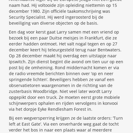
naam had. Hij voltooide zijn opleiding niettemin op 15
december 1980. Zijn officiële taakomschrijving was
Security Specialist. Hij werd ingeroosterd bij de
beveiliging van diverse objecten op de basis.
Een dag voor kerst gaat Larry samen met een vriend op
bezoek bij een paar Duitse meisjes in Frankfurt, die ze
eerder hadden ontmoet. Het valt nogal tegen en op 27
december keert hij teleurgesteld terug naar Bentwaters.
Op 28 december maakt hij overdag een uitstapje naar
Ipswitch. Zijn dienst begint die avond om tien uur op een
post bij de omheining. Rond middernacht komen er via
de radio vreemde berichten binnen over ‘op en neer
springende lichten’. Beveiligers hebben ze vanaf een
observatietoren waargenomen in de richting van de
zusterbasis Woodbridge. Niet veel later wordt Larry
opgepikt door een truck. Ze moeten eerst grote mobiele
schijnwerpers ophalen en rijden vervolgens in konvooi
via het dorpje Eyke Rendlesham Forest in.
Bij een wegversperring krijgen ze de laatste orders: ‘Turn
left at East Gate’. Via een onverharde weg gaat de tocht
verder het bos in naar een plaats waar al meerdere