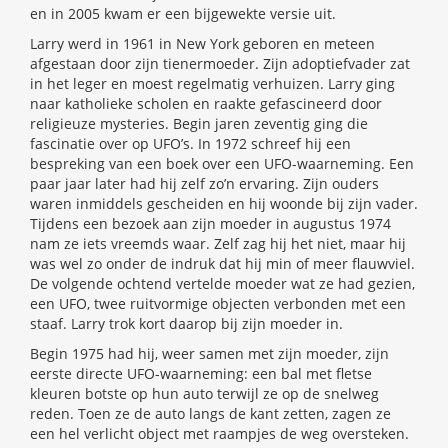
en in 2005 kwam er een bijgewekte versie uit.
Larry werd in 1961 in New York geboren en meteen
afgestaan door zijn tienermoeder. Zijn adoptiefvader zat
in het leger en moest regelmatig verhuizen. Larry ging
naar katholieke scholen en raakte gefascineerd door
religieuze mysteries. Begin jaren zeventig ging die
fascinatie over op UFO’s. In 1972 schreef hij een
bespreking van een boek over een UFO-waarneming. Een
paar jaar later had hij zelf zo’n ervaring. Zijn ouders
waren inmiddels gescheiden en hij woonde bij zijn vader.
Tijdens een bezoek aan zijn moeder in augustus 1974
nam ze iets vreemds waar. Zelf zag hij het niet, maar hij
was wel zo onder de indruk dat hij min of meer flauwviel.
De volgende ochtend vertelde moeder wat ze had gezien,
een UFO, twee ruitvormige objecten verbonden met een
staaf. Larry trok kort daarop bij zijn moeder in.
Begin 1975 had hij, weer samen met zijn moeder, zijn
eerste directe UFO-waarneming: een bal met fletse
kleuren botste op hun auto terwijl ze op de snelweg
reden. Toen ze de auto langs de kant zetten, zagen ze
een hel verlicht object met raampjes de weg oversteken.