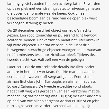
landingsgestel zouden hebben achtergelaten. Er werden
op deze plek met een stralingsdetector niveaus gemeten
die boven de normale waarde lagen. Ook bij een
beschadigde boom aan de rand van de open plek werd
verhoogde straling gemeten.
Op 29 december werd het object opnieuw ’s nachts
gezien. Een rood, zonachtig en pulserend licht bewoog
achter de bomen. Het verdween nadat het uiteenbrak in
vijf witte objecten. Daarna werden in de lucht drie
bewegende, sterachtige objecten waargenomen, waarvan
er één minstens twee uur zichtbaar bleef. Tijdens deze
tweede nacht was Halt zelf een van de getuigen.
Later zou Halt de ontbrekende details invullen, onder
andere in het boek van Kean. De drie mannen van de
eerste nacht waren staff sergeant James Penniston,
airman first class John Burroughs en airman first class
Edward Cabansag. De tweede expeditie vond plaats
nadat Halt weg was geroepen van een kerstdiner met de
mededeling dat ‘het’ terug was. Hij ging met vier anderen
op pad, van wie alleen sergeant Adrian Bustinza en John
Burroughs voor het verdere verhaal van belang zijn.