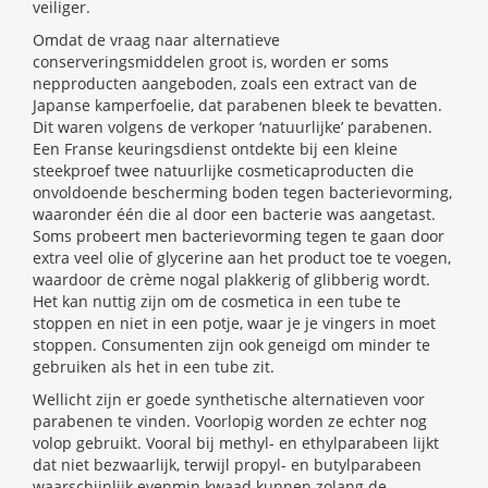
veiliger.
Omdat de vraag naar alternatieve
conserveringsmiddelen groot is, worden er soms
nepproducten aangeboden, zoals een extract van de
Japanse kamperfoelie, dat parabenen bleek te bevatten.
Dit waren volgens de verkoper ‘natuurlijke’ parabenen.
Een Franse keuringsdienst ontdekte bij een kleine
steekproef twee natuurlijke cosmeticaproducten die
onvoldoende bescherming boden tegen bacterievorming,
waaronder één die al door een bacterie was aangetast.
Soms probeert men bacterievorming tegen te gaan door
extra veel olie of glycerine aan het product toe te voegen,
waardoor de crème nogal plakkerig of glibberig wordt.
Het kan nuttig zijn om de cosmetica in een tube te
stoppen en niet in een potje, waar je je vingers in moet
stoppen. Consumenten zijn ook geneigd om minder te
gebruiken als het in een tube zit.
Wellicht zijn er goede synthetische alternatieven voor
parabenen te vinden. Voorlopig worden ze echter nog
volop gebruikt. Vooral bij methyl- en ethylparabeen lijkt
dat niet bezwaarlijk, terwijl propyl- en butylparabeen
waarschijnlijk evenmin kwaad kunnen zolang de