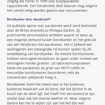
2mg/kg die Fisher in 1999 voor butylparabeen
rapporteerde. Een honderdste deel daarvan mag volgens
het comité veilig worden geacht voor consumenten.
Borstkanker door deodorant?
De publieke opinie over parabenen werd sterk beïnvloed
door de Britse biomedicus Philippa Darbre. Zij
publiceerde verscheidene artikelen waarin ze wees op
een mogelijk verband tussen borstkanker en het gebruik
van een deodorant met parabenen. Het is bekend dat
oestrogenen een belangrijke rol kunnen spelen bij de
ontwikkeling van borstkanker. De meeste borsttumoren
hebben oestrogeenreceptoren en gaan onder invloed van
oestrogeen harder groeien. Uit laboratoriumproeven
bleek dat parabenen de groei van MCF7-cellen in
menselijke borsttumoren bevorderen, mits de
concentratie voldoende hoog is.
Borstkanker komt het meest voor in het bovenste,
buitenste kwadrant van de borst, dat het dichtst in de
buurt van de oksel ligt. Dat hoeft niet verrassend te zijn,
omdat daar ook het meeste weefsel zit. Maar volgens
Darbre kan het te wijten zijn aan het feit dat veel