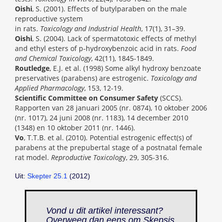
Oishi
, S. (2001). Effects of butylparaben on the male
reproductive system
in rats.
Toxicology and Industrial Health
, 17(1), 31–39.
Oishi
, S. (2004). Lack of spermatotoxic effects of methyl
and ethyl esters of p-hydroxybenzoic acid in rats.
Food
and Chemical Toxicology
, 42(11), 1845-1849.
Routledge
, E.J. et al. (1998) Some alkyl hydroxy benzoate
preservatives (parabens) are estrogenic.
Toxicology and
Applied Pharmacology
, 153, 12-19.
Scientific Committee on Consumer Safety
(SCCS).
Rapporten van 28 januari 2005 (nr. 0874), 10 oktober 2006
(nr. 1017), 24 juni 2008 (nr. 1183), 14 december 2010
(1348) en 10 oktober 2011 (nr. 1446).
Vo
, T.T.B. et al. (2010). Potential estrogenic effect(s) of
parabens at the prepubertal stage of a postnatal female
rat model.
Reproductive Toxicolog
y, 29, 305-316.
Uit:
Skepter 25.1
(2012)
Vond u dit artikel interessant?
Overweeg dan eens om Skepsis