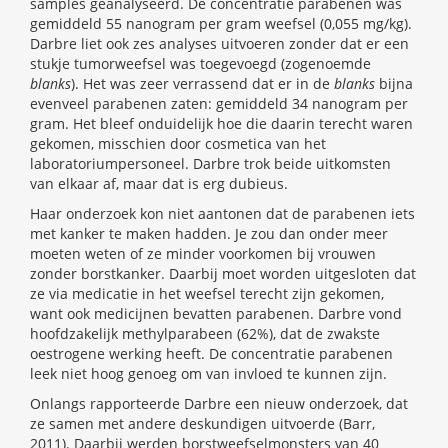
samples geanalyseerd. De concentratie parabenen was
gemiddeld 55 nanogram per gram weefsel (0,055 mg/kg).
Darbre liet ook zes analyses uitvoeren zonder dat er een
stukje tumorweefsel was toegevoegd (zogenoemde
blanks
). Het was zeer verrassend dat er in de
blanks
bijna
evenveel parabenen zaten: gemiddeld 34 nanogram per
gram. Het bleef onduidelijk hoe die daarin terecht waren
gekomen, misschien door cosmetica van het
laboratoriumpersoneel. Darbre trok beide uitkomsten
van elkaar af, maar dat is erg dubieus.
Haar onderzoek kon niet aantonen dat de parabenen iets
met kanker te maken hadden. Je zou dan onder meer
moeten weten of ze minder voorkomen bij vrouwen
zonder borstkanker. Daarbij moet worden uitgesloten dat
ze via medicatie in het weefsel terecht zijn gekomen,
want ook medicijnen bevatten parabenen. Darbre vond
hoofdzakelijk methylparabeen (62%), dat de zwakste
oestrogene werking heeft. De concentratie parabenen
leek niet hoog genoeg om van invloed te kunnen zijn.
Onlangs rapporteerde Darbre een nieuw onderzoek, dat
ze samen met andere deskundigen uitvoerde (Barr,
2011). Daarbij werden borstweefselmonsters van 40