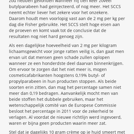
zou hebben gevonden wanneer hij tien keer zoveel
butylparabeen had geïnjecteerd, of nog meer. Het SCCS
neemt echter liever het zekere voor het onzekere.
Daarom houdt men voorlopig vast aan de 2 mg per kg per
dag die Fisher gebruikte. Het SCCS stelt hoge eisen aan
de proeven en komt vaak tot de conclusie dat de
resultaten nog niet hard genoeg zijn.
Als een dagelijkse hoeveelheid van 2 mg per kilogram
lichaamsgewicht voor jonge ratten veilig is, dan gaat men
ervan uit dat mensen geen schade zullen oplopen
wanneer ze een honderdste deel daarvan binnenkrijgen.
Om ervoor te zorgen dat het niet meer is, mogen
cosmeticafabrikanten hoogstens 0,19% butyl- of
propylparabeen in hun producten stoppen. Als beide
soorten erin zitten, dan mag het percentage samen niet
meer dan 0,19 bedragen. Aanvankelijk mocht men van
beide stoffen het dubbele gebruiken, maar het
wetenschappelijk comité van de Europese Commissie
besloot het percentage in 2011 voor de zekerheid te
verlagen. Al voordat de nieuwe richtlijn werd ingevoerd,
waren er bijna geen producten waarin meer zat.
Stel dat je dagelijks 10 gram crème op je huid smeert met