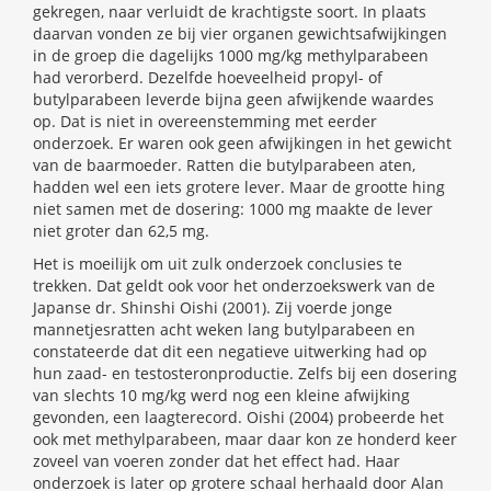
gekregen, naar verluidt de krachtigste soort. In plaats
daarvan vonden ze bij vier organen gewichtsafwijkingen
in de groep die dagelijks 1000 mg/kg methylparabeen
had verorberd. Dezelfde hoeveelheid propyl- of
butylparabeen leverde bijna geen afwijkende waardes
op. Dat is niet in overeenstemming met eerder
onderzoek. Er waren ook geen afwijkingen in het gewicht
van de baarmoeder. Ratten die butylparabeen aten,
hadden wel een iets grotere lever. Maar de grootte hing
niet samen met de dosering: 1000 mg maakte de lever
niet groter dan 62,5 mg.
Het is moeilijk om uit zulk onderzoek conclusies te
trekken. Dat geldt ook voor het onderzoekswerk van de
Japanse dr. Shinshi Oishi (2001). Zij voerde jonge
mannetjesratten acht weken lang butylparabeen en
constateerde dat dit een negatieve uitwerking had op
hun zaad- en testosteronproductie. Zelfs bij een dosering
van slechts 10 mg/kg werd nog een kleine afwijking
gevonden, een laagterecord. Oishi (2004) probeerde het
ook met methylparabeen, maar daar kon ze honderd keer
zoveel van voeren zonder dat het effect had. Haar
onderzoek is later op grotere schaal herhaald door Alan