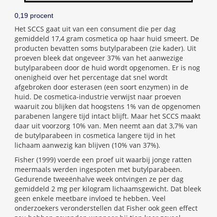
0,19 procent
Het SCCS gaat uit van een consument die per dag
gemiddeld 17,4 gram cosmetica op haar huid smeert. De
producten bevatten soms butylparabeen (zie kader). Uit
proeven bleek dat ongeveer 37% van het aanwezige
butylparabeen door de huid wordt opgenomen. Er is nog
onenigheid over het percentage dat snel wordt
afgebroken door esterasen (een soort enzymen) in de
huid. De cosmetica-industrie verwijst naar proeven
waaruit zou blijken dat hoogstens 1% van de opgenomen
parabenen langere tijd intact blijft. Maar het SCCS maakt
daar uit voorzorg 10% van. Men neemt aan dat 3,7% van
de butylparabeen in cosmetica langere tijd in het
lichaam aanwezig kan blijven (10% van 37%).
Fisher (1999) voerde een proef uit waarbij jonge ratten
meermaals werden ingespoten met butylparabeen.
Gedurende tweeënhalve week ontvingen ze per dag
gemiddeld 2 mg per kilogram lichaamsgewicht. Dat bleek
geen enkele meetbare invloed te hebben. Veel
onderzoekers veronderstellen dat Fisher ook geen effect