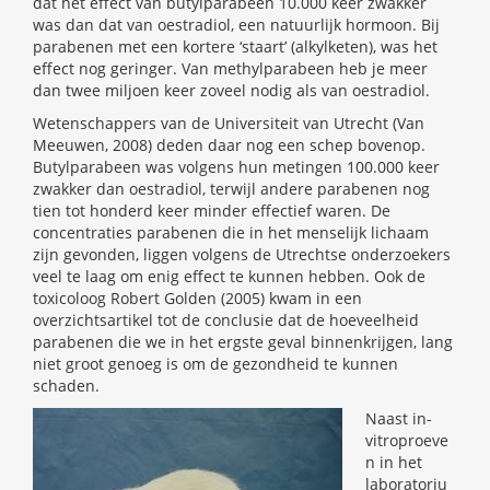
dat het effect van butylparabeen 10.000 keer zwakker
was dan dat van oestradiol, een natuurlijk hormoon. Bij
parabenen met een kortere ‘staart’ (alkylketen), was het
effect nog geringer. Van methylparabeen heb je meer
dan twee miljoen keer zoveel nodig als van oestradiol.
Wetenschappers van de Universiteit van Utrecht (Van
Meeuwen, 2008) deden daar nog een schep bovenop.
Butylparabeen was volgens hun metingen 100.000 keer
zwakker dan oestradiol, terwijl andere parabenen nog
tien tot honderd keer minder effectief waren. De
concentraties parabenen die in het menselijk lichaam
zijn gevonden, liggen volgens de Utrechtse onderzoekers
veel te laag om enig effect te kunnen hebben. Ook de
toxicoloog Robert Golden (2005) kwam in een
overzichtsartikel tot de conclusie dat de hoeveelheid
parabenen die we in het ergste geval binnenkrijgen, lang
niet groot genoeg is om de gezondheid te kunnen
schaden.
Naast in-
vitroproeve
n in het
laboratoriu