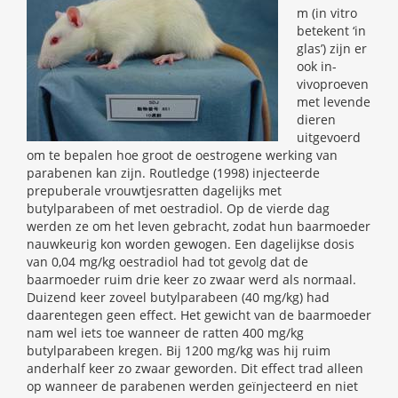
m (in vitro
betekent ‘in
glas’) zijn er
ook in-
vivoproeven
met levende
dieren
uitgevoerd
om te bepalen hoe groot de oestrogene werking van
parabenen kan zijn. Routledge (1998) injecteerde
prepuberale vrouwtjesratten dagelijks met
butylparabeen of met oestradiol. Op de vierde dag
werden ze om het leven gebracht, zodat hun baarmoeder
nauwkeurig kon worden gewogen. Een dagelijkse dosis
van 0,04 mg/kg oestradiol had tot gevolg dat de
baarmoeder ruim drie keer zo zwaar werd als normaal.
Duizend keer zoveel butylparabeen (40 mg/kg) had
daarentegen geen effect. Het gewicht van de baarmoeder
nam wel iets toe wanneer de ratten 400 mg/kg
butylparabeen kregen. Bij 1200 mg/kg was hij ruim
anderhalf keer zo zwaar geworden. Dit effect trad alleen
op wanneer de parabenen werden geïnjecteerd en niet