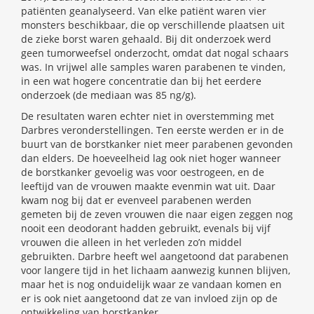
patiënten geanalyseerd. Van elke patiënt waren vier
monsters beschikbaar, die op verschillende plaatsen uit
de zieke borst waren gehaald. Bij dit onderzoek werd
geen tumorweefsel onderzocht, omdat dat nogal schaars
was. In vrijwel alle samples waren parabenen te vinden,
in een wat hogere concentratie dan bij het eerdere
onderzoek (de mediaan was 85 ng/g).
De resultaten waren echter niet in overstemming met
Darbres veronderstellingen. Ten eerste werden er in de
buurt van de borstkanker niet meer parabenen gevonden
dan elders. De hoeveelheid lag ook niet hoger wanneer
de borstkanker gevoelig was voor oestrogeen, en de
leeftijd van de vrouwen maakte evenmin wat uit. Daar
kwam nog bij dat er evenveel parabenen werden
gemeten bij de zeven vrouwen die naar eigen zeggen nog
nooit een deodorant hadden gebruikt, evenals bij vijf
vrouwen die alleen in het verleden zo’n middel
gebruikten. Darbre heeft wel aangetoond dat parabenen
voor langere tijd in het lichaam aanwezig kunnen blijven,
maar het is nog onduidelijk waar ze vandaan komen en
er is ook niet aangetoond dat ze van invloed zijn op de
ontwikkeling van borstkanker.