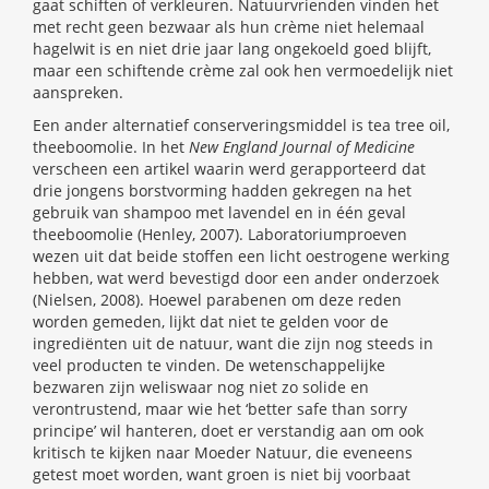
gaat schiften of verkleuren. Natuurvrienden vinden het
met recht geen bezwaar als hun crème niet helemaal
hagelwit is en niet drie jaar lang ongekoeld goed blijft,
maar een schiftende crème zal ook hen vermoedelijk niet
aanspreken.
Een ander alternatief conserveringsmiddel is tea tree oil,
theeboomolie. In het
New England Journal of Medicine
verscheen een artikel waarin werd gerapporteerd dat
drie jongens borstvorming hadden gekregen na het
gebruik van shampoo met lavendel en in één geval
theeboomolie (Henley, 2007). Laboratoriumproeven
wezen uit dat beide stoffen een licht oestrogene werking
hebben, wat werd bevestigd door een ander onderzoek
(Nielsen, 2008). Hoewel parabenen om deze reden
worden gemeden, lijkt dat niet te gelden voor de
ingrediënten uit de natuur, want die zijn nog steeds in
veel producten te vinden. De wetenschappelijke
bezwaren zijn weliswaar nog niet zo solide en
verontrustend, maar wie het ‘better safe than sorry
principe’ wil hanteren, doet er verstandig aan om ook
kritisch te kijken naar Moeder Natuur, die eveneens
getest moet worden, want groen is niet bij voorbaat