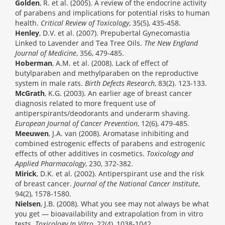
Golden
, R. et al. (2005). A review of the endocrine activity
of parabens and implications for potential risks to human
health.
Critical Review of Toxicology
, 35(5), 435-458.
Henley
, D.V. et al. (2007). Prepubertal Gynecomastia
Linked to Lavender and Tea Tree Oils.
The New England
Journal of Medicine
, 356, 479-485.
Hoberman
, A.M. et al. (2008). Lack of effect of
butylparaben and methylparaben on the reproductive
system in male rats.
Birth Defects Research
, 83(2). 123-133.
McGrath
, K.G. (2003). An earlier age of breast cancer
diagnosis related to more frequent use of
antiperspirants/deodorants and underarm shaving.
European Journal of Cancer Prevention
, 12(6), 479-485.
Meeuwen
, J.A. van (2008). Aromatase inhibiting and
combined estrogenic effects of parabens and estrogenic
effects of other additives in cosmetics.
Toxicology and
Applied Pharmacology
, 230, 372-382.
Mirick
, D.K. et al. (2002). Antiperspirant use and the risk
of breast cancer.
Journal of the National Cancer Institute
,
94(2), 1578-1580.
Nielsen
, J.B. (2008). What you see may not always be what
you get — bioavailability and extrapolation from in vitro
tests.
Toxicology In Vitro
, 22(4), 1038-1042.