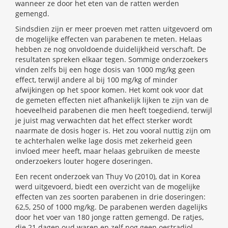
wanneer ze door het eten van de ratten werden
gemengd.
Sindsdien zijn er meer proeven met ratten uitgevoerd om
de mogelijke effecten van parabenen te meten. Helaas
hebben ze nog onvoldoende duidelijkheid verschaft. De
resultaten spreken elkaar tegen. Sommige onderzoekers
vinden zelfs bij een hoge dosis van 1000 mg/kg geen
effect, terwijl andere al bij 100 mg/kg of minder
afwijkingen op het spoor komen. Het komt ook voor dat
de gemeten effecten niet afhankelijk lijken te zijn van de
hoeveelheid parabenen die men heeft toegediend, terwijl
je juist mag verwachten dat het effect sterker wordt
naarmate de dosis hoger is. Het zou vooral nuttig zijn om
te achterhalen welke lage dosis met zekerheid geen
invloed meer heeft, maar helaas gebruiken de meeste
onderzoekers louter hogere doseringen.
Een recent onderzoek van Thuy Vo (2010), dat in Korea
werd uitgevoerd, biedt een overzicht van de mogelijke
effecten van zes soorten parabenen in drie doseringen:
62,5, 250 of 1000 mg/kg. De parabenen werden dagelijks
door het voer van 180 jonge ratten gemengd. De ratjes,
die 21 dagen oud waren en zelf nog geen oestradiol