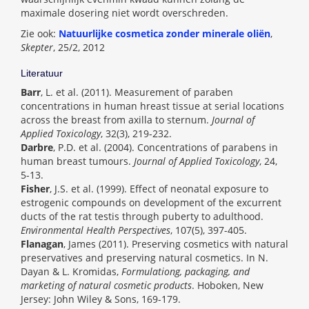
maximale dosering niet wordt overschreden.
Zie ook:
Natuurlijke cosmetica zonder minerale oliën
,
Skepter
, 25/2, 2012
Literatuur
Barr
, L. et al. (2011). Measurement of paraben
concentrations in human hreast tissue at serial locations
across the breast from axilla to sternum.
Journal of
Applied Toxicology
, 32(3), 219-232.
Darbre
, P.D. et al. (2004). Concentrations of parabens in
human breast tumours.
Journal of Applied Toxicology
, 24,
5-13.
Fisher
, J.S. et al. (1999). Effect of neonatal exposure to
estrogenic compounds on development of the excurrent
ducts of the rat testis through puberty to adulthood.
Environmental Health Perspectives
, 107(5), 397-405.
Flanagan
, James (2011). Preserving cosmetics with natural
preservatives and preserving natural cosmetics. In N.
Dayan & L. Kromidas,
Formulationg, packaging, and
marketing of natural cosmetic products
. Hoboken, New
Jersey: John Wiley & Sons, 169-179.