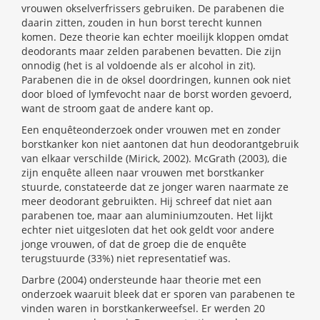
vrouwen okselverfrissers gebruiken. De parabenen die
daarin zitten, zouden in hun borst terecht kunnen
komen. Deze theorie kan echter moeilijk kloppen omdat
deodorants maar zelden parabenen bevatten. Die zijn
onnodig (het is al voldoende als er alcohol in zit).
Parabenen die in de oksel doordringen, kunnen ook niet
door bloed of lymfevocht naar de borst worden gevoerd,
want de stroom gaat de andere kant op.
Een enquêteonderzoek onder vrouwen met en zonder
borstkanker kon niet aantonen dat hun deodorantgebruik
van elkaar verschilde (Mirick, 2002). McGrath (2003), die
zijn enquête alleen naar vrouwen met borstkanker
stuurde, constateerde dat ze jonger waren naarmate ze
meer deodorant gebruikten. Hij schreef dat niet aan
parabenen toe, maar aan aluminiumzouten. Het lijkt
echter niet uitgesloten dat het ook geldt voor andere
jonge vrouwen, of dat de groep die de enquête
terugstuurde (33%) niet representatief was.
Darbre (2004) ondersteunde haar theorie met een
onderzoek waaruit bleek dat er sporen van parabenen te
vinden waren in borstkankerweefsel. Er werden 20