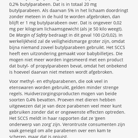
0,2% butylparabeen. Dat is in totaal 20 mg
butylparabeen. Als daarvan 5% in het lichaam doordringt
zonder meteen in de huid te worden afgebroken, dan
blijft er 1 mg butylparabeen over. Dat is ongeveer 0,02
mg per kilogram lichaamsgewicht (als je 50 kilo weegt).
De
Margin of Safety
bedraagt in dit geval 100 (2/0,02). In
werkelijkheid zal de veiligheidsmarge groter zijn, omdat
bijna niemand zoveel butylparabeen gebruikt. Het SCCS
heeft een uitzondering gemaakt voor babybilletjes. Die
mogen niet meer worden ingesmeerd met een product
dat butyl- of propylparabeen bevat, omdat het onbekend
is hoeveel daarvan niet meteen wordt afgebroken.
Voor methyl- en ethylparabenen, die ook veel in
etenswaren worden gebruikt, gelden minder strenge
regels. Huidverzorgingsproducten mogen van beide
soorten 0,4% bevatten. Proeven met dieren hebben
uitgewezen dat je van deze parabenen veel meer kunt
gebruiken zonder dat er ongewenste effecten optreden.
Het SCCS meldt in haar rapporten dat ze ‘geen
onderwerp van zorg’ zijn. Verontruste consumenten zijn
vaak geneigd om alle parabenen over een kam te
scheren, maar dat is onjuist.