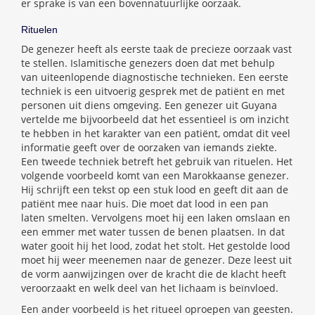
er sprake is van een bovennatuurlijke oorzaak.
Rituelen
De genezer heeft als eerste taak de precieze oorzaak vast
te stellen. Islamitische genezers doen dat met behulp
van uiteenlopende diagnostische technieken. Een eerste
techniek is een uitvoerig gesprek met de patiënt en met
personen uit diens omgeving. Een genezer uit Guyana
vertelde me bijvoorbeeld dat het essentieel is om inzicht
te hebben in het karakter van een patiënt, omdat dit veel
informatie geeft over de oorzaken van iemands ziekte.
Een tweede techniek betreft het gebruik van rituelen. Het
volgende voorbeeld komt van een Marokkaanse genezer.
Hij schrijft een tekst op een stuk lood en geeft dit aan de
patiënt mee naar huis. Die moet dat lood in een pan
laten smelten. Vervolgens moet hij een laken omslaan en
een emmer met water tussen de benen plaatsen. In dat
water gooit hij het lood, zodat het stolt. Het gestolde lood
moet hij weer meenemen naar de genezer. Deze leest uit
de vorm aanwijzingen over de kracht die de klacht heeft
veroorzaakt en welk deel van het lichaam is beïnvloed.
Een ander voorbeeld is het ritueel oproepen van geesten.