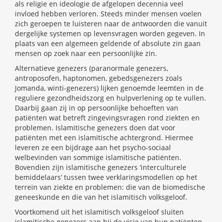
als religie en ideologie de afgelopen decennia veel
invloed hebben verloren. Steeds minder mensen voelen
zich geroepen te luisteren naar de antwoorden die vanuit
dergelijke systemen op levensvragen worden gegeven. In
plaats van een algemeen geldende of absolute zin gaan
mensen op zoek naar een persoonlijke zin.
Alternatieve genezers (paranormale genezers,
antroposofen, haptonomen, gebedsgenezers zoals
Jomanda, winti-genezers) lijken genoemde leemten in de
reguliere gezondheidszorg en hulpverlening op te vullen.
Daarbij gaan zij in op persoonlijke behoeften van
patiënten wat betreft zingevingsvragen rond ziekten en
problemen. Islamitische genezers doen dat voor
patiënten met een islamitische achtergrond. Hiermee
leveren ze een bijdrage aan het psycho-sociaal
welbevinden van sommige islamitische patiënten.
Bovendien zijn islamitische genezers ‘interculturele
bemiddelaars’ tussen twee verklaringsmodellen op het
terrein van ziekte en problemen: die van de biomedische
geneeskunde en die van het islamitisch volksgeloof.
Voortkomend uit het islamitisch volksgeloof sluiten
islamitische genezers aan bij de visie van hun patiënten.