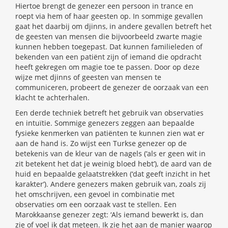
Hiertoe brengt de genezer een persoon in trance en
roept via hem of haar geesten op. In sommige gevallen
gaat het daarbij om djinns, in andere gevallen betreft het
de geesten van mensen die bijvoorbeeld zwarte magie
kunnen hebben toegepast. Dat kunnen familieleden of
bekenden van een patiënt zijn of iemand die opdracht
heeft gekregen om magie toe te passen. Door op deze
wijze met djinns of geesten van mensen te
communiceren, probeert de genezer de oorzaak van een
klacht te achterhalen.
Een derde techniek betreft het gebruik van observaties
en intuïtie. Sommige genezers zeggen aan bepaalde
fysieke kenmerken van patiënten te kunnen zien wat er
aan de hand is. Zo wijst een Turkse genezer op de
betekenis van de kleur van de nagels (‘als er geen wit in
zit betekent het dat je weinig bloed hebt’), de aard van de
huid en bepaalde gelaatstrekken (‘dat geeft inzicht in het
karakter’). Andere genezers maken gebruik van, zoals zij
het omschrijven, een gevoel in combinatie met
observaties om een oorzaak vast te stellen. Een
Marokkaanse genezer zegt: ‘Als iemand bewerkt is, dan
zie of voel ik dat meteen. Ik zie het aan de manier waarop