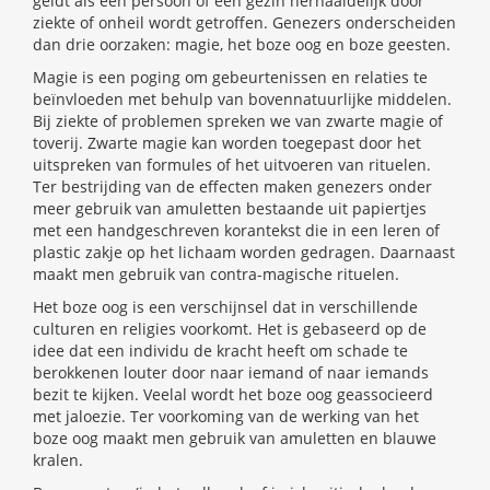
geldt als een persoon of een gezin herhaaldelijk door
ziekte of onheil wordt getroffen. Genezers onderscheiden
dan drie oorzaken: magie, het boze oog en boze geesten.
Magie is een poging om gebeurtenissen en relaties te
beïnvloeden met behulp van bovennatuurlijke middelen.
Bij ziekte of problemen spreken we van zwarte magie of
toverij. Zwarte magie kan worden toegepast door het
uitspreken van formules of het uitvoeren van rituelen.
Ter bestrijding van de effecten maken genezers onder
meer gebruik van amuletten bestaande uit papiertjes
met een handgeschreven korantekst die in een leren of
plastic zakje op het lichaam worden gedragen. Daarnaast
maakt men gebruik van contra-magische rituelen.
Het boze oog is een verschijnsel dat in verschillende
culturen en religies voorkomt. Het is gebaseerd op de
idee dat een individu de kracht heeft om schade te
berokkenen louter door naar iemand of naar iemands
bezit te kijken. Veelal wordt het boze oog geassocieerd
met jaloezie. Ter voorkoming van de werking van het
boze oog maakt men gebruik van amuletten en blauwe
kralen.