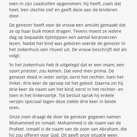
toen in zijn zaadcellen opgenomen; hij heeft, zoals dat
heet, ‘een slechte ziel’ en geeft deze aan de kinderen
door.
De genezer heeft voor de vrouw een amulet gemaakt dat
ze op haar buik moest dragen. Tevens moest ze iedere
dag op bepaalde tijdstippen een aantal koranverzen
lezen. Nadat het kind was geboren voerde de genezer in
het ziekenhuis een ritueel uit. De vrouw beschrijft dat als
volgt:
‘In het ziekenhuis heb ik uitgelegd dat er een imam, een
soort priester, zou komen. Dat vond men prima. De
genezer deed in ieder oortje, eerst het rechter, toen het
linker, drie keer de oproep tot het gebed. Daarna zei hij
drie keer de naam van het kind, eerst in het rechter- en
toen in het linkeroortje. Tot besluit sprak hij enkele
versjes speciaal tegen deze ziekte drie keer in beide
oren.
Onze zoon draagt de door de genezer gegeven namen
Mohammed en Ismaël. Mohammed is de naam van de
Profeet. Ismaël is de naam van de zoon van Abraham, die
hij zou offeren voor God. Dit geeft onze situatie weer.