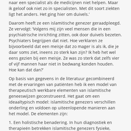
naar een specialist als de medicijnen niet helpen. Maar
ik geloof ook niet zo in specialisten. Met dit soort ziekten
ligt het anders. Het ging hier om duivels.’
Daarom heeft ze een islamitische genezer geraadpleegd.
Ze vervolgt: ‘Volgens mij zijn veel mensen die in een
psychiatrische inrichting zitten, ook door duivels bezeten.
Psychiaters begrijpen dat niet. Hoe verklaren ze
bijvoorbeeld dat een meisje dat zo mager is als ik, die je
daar soms ziet, ineens zo sterk kan zijn? Ik heb het wel
eens gezien bij een meisje. Ze was zo sterk dat zelfs vier
of vijf mannen haar niet in bedwang konden houden.
Hoe kan dat dan?’
Op basis van gegevens in de literatuur gecombineerd
met de ervaringen van patiënten heb ik een model van
therapeutisch werkbare elementen van islamitische
geneeswijzen geconstrueerd. Het gaat om een
ideaaltypisch model: islamitische genezers verschillen
onderling en voldoen op uiteenlopende manieren aan
het model. De elementen zijn:
1. Een holistische benadering. In hun diagnostiek en
therapieën betrekken islamitische genezers fysieke,