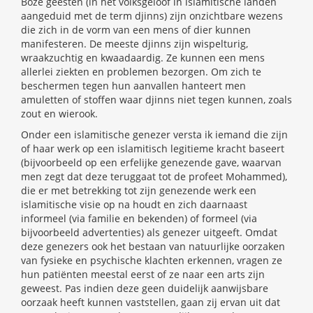
Boze geesten (in het volksgeloof in islamitische landen
aangeduid met de term djinns) zijn onzichtbare wezens
die zich in de vorm van een mens of dier kunnen
manifesteren. De meeste djinns zijn wispelturig,
wraakzuchtig en kwaadaardig. Ze kunnen een mens
allerlei ziekten en problemen bezorgen. Om zich te
beschermen tegen hun aanvallen hanteert men
amuletten of stoffen waar djinns niet tegen kunnen, zoals
zout en wierook.
Onder een islamitische genezer versta ik iemand die zijn
of haar werk op een islamitisch legitieme kracht baseert
(bijvoorbeeld op een erfelijke genezende gave, waarvan
men zegt dat deze teruggaat tot de profeet Mohammed),
die er met betrekking tot zijn genezende werk een
islamitische visie op na houdt en zich daarnaast
informeel (via familie en bekenden) of formeel (via
bijvoorbeeld advertenties) als genezer uitgeeft. Omdat
deze genezers ook het bestaan van natuurlijke oorzaken
van fysieke en psychische klachten erkennen, vragen ze
hun patiënten meestal eerst of ze naar een arts zijn
geweest. Pas indien deze geen duidelijk aanwijsbare
oorzaak heeft kunnen vaststellen, gaan zij ervan uit dat