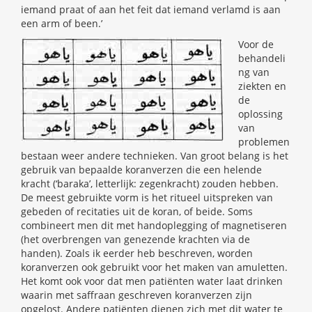
iemand praat of aan het feit dat iemand verlamd is aan
een arm of been.’
Voor de
behandeli
ng van
ziekten en
de
oplossing
van
problemen
bestaan weer andere technieken. Van groot belang is het
gebruik van bepaalde koranverzen die een helende
kracht (‘baraka’, letterlijk: zegenkracht) zouden hebben.
De meest gebruikte vorm is het ritueel uitspreken van
gebeden of recitaties uit de koran, of beide. Soms
combineert men dit met handoplegging of magnetiseren
(het overbrengen van genezende krachten via de
handen). Zoals ik eerder heb beschreven, worden
koranverzen ook gebruikt voor het maken van amuletten.
Het komt ook voor dat men patiënten water laat drinken
waarin met saffraan geschreven koranverzen zijn
opgelost. Andere patiënten dienen zich met dit water te