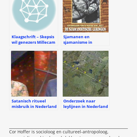
Klaagschrift – Skepsis
Sjamanen en
wil genezers Millecam
sjamanisme in
laten vervolgen
Nederland en elders
Satanisch ritueel
Onderzoek naar
misbruik in Nederland
leylijnen in Nederland
en elders
Cor Hoffer is socioloog en cultureel-antropoloog,