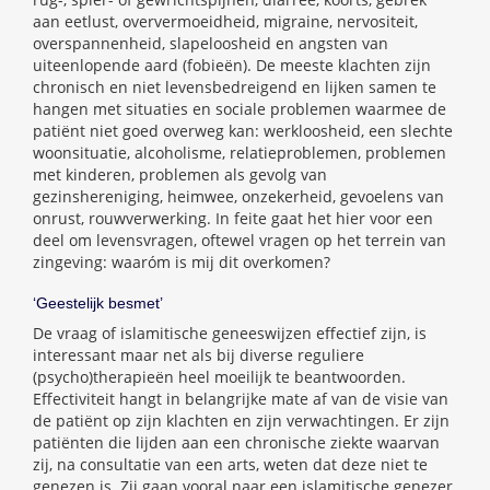
aan eetlust, oververmoeidheid, migraine, nervositeit,
overspannenheid, slapeloosheid en angsten van
uiteenlopende aard (fobieën). De meeste klachten zijn
chronisch en niet levensbedreigend en lijken samen te
hangen met situaties en sociale problemen waarmee de
patiënt niet goed overweg kan: werkloosheid, een slechte
woonsituatie, alcoholisme, relatieproblemen, problemen
met kinderen, problemen als gevolg van
gezinshereniging, heimwee, onzekerheid, gevoelens van
onrust, rouwverwerking. In feite gaat het hier voor een
deel om levensvragen, oftewel vragen op het terrein van
zingeving: waaróm is mij dit overkomen?
‘Geestelijk besmet’
De vraag of islamitische geneeswijzen effectief zijn, is
interessant maar net als bij diverse reguliere
(psycho)therapieën heel moeilijk te beantwoorden.
Effectiviteit hangt in belangrijke mate af van de visie van
de patiënt op zijn klachten en zijn verwachtingen. Er zijn
patiënten die lijden aan een chronische ziekte waarvan
zij, na consultatie van een arts, weten dat deze niet te
genezen is. Zij gaan vooral naar een islamitische genezer