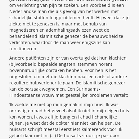
om verlichting van pijn te zoeken. Een voorbeeld is een
Nederlandse man die als gevolg van het werken met
schadelijke stoffen longproblemen heeft. Hij weet dat zijn
ziekte niet te genezen is, maar met behulp van
magnetiseren en ademhalingsadviezen weet de
behandelend islamitische genezer de benauwdheid te
verlichten, waardoor de man weer enigszins kan
functioneren.
Andere patiënten zijn er van overtuigd dat hun klachten
(bijvoorbeeld bepaalde angsten, stemmen horen)
bovennatuurlijke oorzaken hebben. Voor hen is het
uitgesloten om met die klachten naar een arts of andere
reguliere hulpverlener te gaan. De islamitische genezer
kan de oorzaak wegnemen. Een Surinaams-
Hindoestaanse vrouw met ‘geestelijke’ problemen vertelt:
‘Ik voelde me niet op mijn gemak in mijn huis. Ik was
onrustig en had het gevoel alsof ik niet in mijn eigen huis
kon wonen, ik was altijd bang en ik had lichamelijke
pijnen. Je weet dat de dokter hier niet kan helpen. De
huisarts schrijft meestal eerst iets kalmerends voor. Ik
geloof daar niet in. (…) De huisarts stuurt je pas door