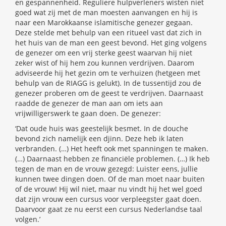
en gespannenheid. Reguliere hulpverleners wisten niet
goed wat zij met de man moesten aanvangen en hij is
naar een Marokkaanse islamitische genezer gegaan.
Deze stelde met behulp van een ritueel vast dat zich in
het huis van de man een geest bevond. Het ging volgens
de genezer om een vrij sterke geest waarvan hij niet
zeker wist of hij hem zou kunnen verdrijven. Daarom
adviseerde hij het gezin om te verhuizen (hetgeen met
behulp van de RIAGG is gelukt). In de tussentijd zou de
genezer proberen om de geest te verdrijven. Daarnaast
raadde de genezer de man aan om iets aan
vrijwilligerswerk te gaan doen. De genezer:
‘Dat oude huis was geestelijk besmet. In de douche
bevond zich namelijk een djinn. Deze heb ik laten
verbranden. (…) Het heeft ook met spanningen te maken.
(…) Daarnaast hebben ze financiële problemen. (…) Ik heb
tegen de man en de vrouw gezegd: Luister eens, jullie
kunnen twee dingen doen. Of de man moet naar buiten
of de vrouw! Hij wil niet, maar nu vindt hij het wel goed
dat zijn vrouw een cursus voor verpleegster gaat doen.
Daarvoor gaat ze nu eerst een cursus Nederlandse taal
volgen.’