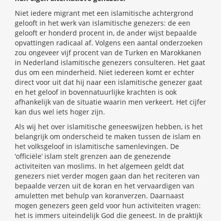
Niet iedere migrant met een islamitische achtergrond
gelooft in het werk van islamitische genezers: de een
gelooft er honderd procent in, de ander wijst bepaalde
opvattingen radicaal af. Volgens een aantal onderzoeken
zou ongeveer vijf procent van de Turken en Marokkanen
in Nederland islamitische genezers consulteren. Het gaat
dus om een minderheid. Niet iedereen komt er echter
direct voor uit dat hij naar een islamitische genezer gaat
en het geloof in bovennatuurlijke krachten is ook
afhankelijk van de situatie waarin men verkeert. Het cijfer
kan dus wel iets hoger zijn.
Als wij het over islamitische geneeswijzen hebben, is het
belangrijk om onderscheid te maken tussen de islam en
het volksgeloof in islamitische samenlevingen. De
‘officiële’ islam stelt grenzen aan de genezende
activiteiten van moslims. In het algemeen geldt dat
genezers niet verder mogen gaan dan het reciteren van
bepaalde verzen uit de koran en het vervaardigen van
amuletten met behulp van koranverzen. Daarnaast
mogen genezers geen geld voor hun activiteiten vragen:
het is immers uiteindelijk God die geneest. In de praktijk