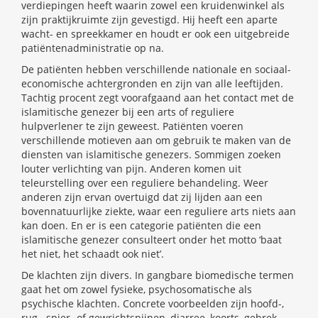
verdiepingen heeft waarin zowel een kruidenwinkel als
zijn praktijkruimte zijn gevestigd. Hij heeft een aparte
wacht- en spreekkamer en houdt er ook een uitgebreide
patiëntenadministratie op na.
De patiënten hebben verschillende nationale en sociaal-
economische achtergronden en zijn van alle leeftijden.
Tachtig procent zegt voorafgaand aan het contact met de
islamitische genezer bij een arts of reguliere
hulpverlener te zijn geweest. Patiënten voeren
verschillende motieven aan om gebruik te maken van de
diensten van islamitische genezers. Sommigen zoeken
louter verlichting van pijn. Anderen komen uit
teleurstelling over een reguliere behandeling. Weer
anderen zijn ervan overtuigd dat zij lijden aan een
bovennatuurlijke ziekte, waar een reguliere arts niets aan
kan doen. En er is een categorie patiënten die een
islamitische genezer consulteert onder het motto ‘baat
het niet, het schaadt ook niet’.
De klachten zijn divers. In gangbare biomedische termen
gaat het om zowel fysieke, psychosomatische als
psychische klachten. Concrete voorbeelden zijn hoofd-,
rug-, spier- of gewrichtspijnen, diarree, koorts, gebrek