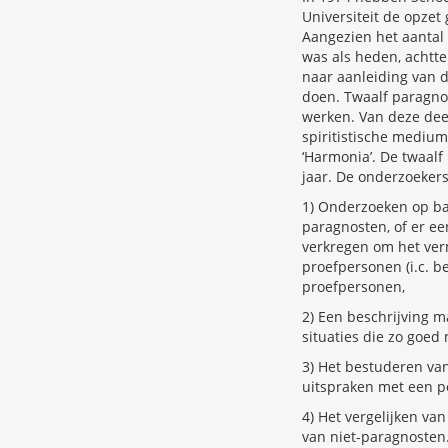
Universiteit de opze
Aangezien het aantal 
was als heden, achtt
naar aanleiding van 
doen. Twaalf paragno
werken. Van deze deel
spiritistische mediu
‘Harmonia’. De twaalf
jaar. De onderzoekers
1) Onderzoeken op bas
paragnosten, of er e
verkregen om het ver
proefpersonen (i.c. 
proefpersonen,
2) Een beschrijving 
situaties die zo goed 
3) Het bestuderen van
uitspraken met een p
4) Het vergelijken v
van niet-paragnosten