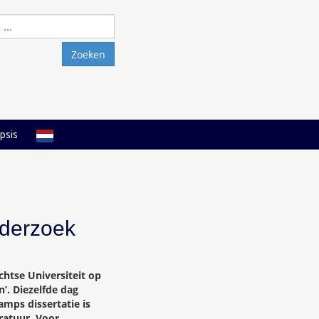
Zoeken
naar:
psis
nderzoek
tse Universiteit op
’. Diezelfde dag
amps dissertatie is
eratuur. Voor