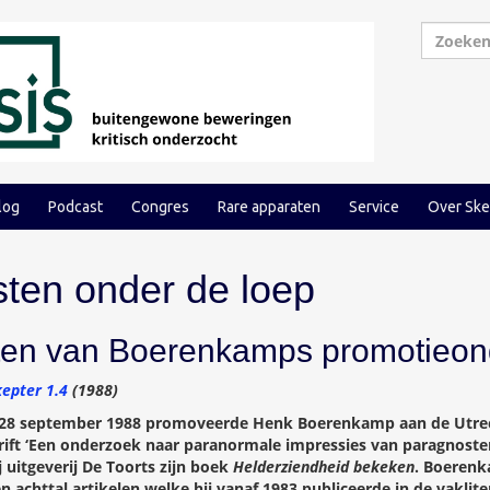
log
Podcast
Congres
Rare apparaten
Service
Over Ske
ten onder de loep
aten van Boerenkamps promotieo
kepter 1.4
(1988)
28 september 1988 promoveerde Henk Boerenkamp aan de Utrech
rift ‘Een onderzoek naar paranormale impressies van paragnosten
j uitgeverij De Toorts zijn boek
Helderziendheid bekeken
. Boerenk
 achttal artikelen welke hij vanaf 1983 publiceerde in de vaklit