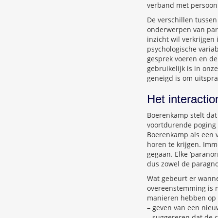
verband met persoonl
De verschillen tusse
onderwerpen van para
inzicht wil verkrijgen
psychologische variab
gesprek voeren en de
gebruikelijk is in o
geneigd is om uitspr
Het interacti
Boerenkamp stelt dat
voortdurende poging o
Boerenkamp als een 
horen te krijgen. Imm
gegaan. Elke ‘paranor
dus zowel de paragnos
Wat gebeurt er wannee
overeenstemming is m
manieren hebben op e
– geven van een nieuw
– suggereren dat de co