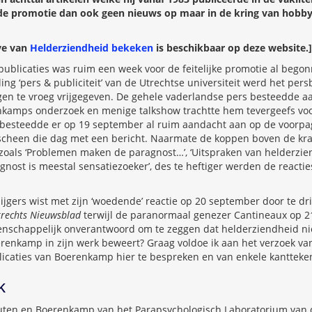
e promotie dan ook geen nieuws op maar in de kring van hobbyis
ave van
Helderziendheid bekeken
is beschikbaar op deze website.]
ublicaties was ruim een week voor de feitelijke promotie al bego
ling ‘pers & publiciteit’ van de Utrechtse universiteit werd het per
gen te vroeg vrijgegeven. De gehele vaderlandse pers besteedde a
nkamps onderzoek en menige talkshow trachtte hem tevergeefs vo
besteedde er op 19 september al ruim aandacht aan op de voorpa
cheen die dag met een bericht. Naarmate de koppen boven de kra
zoals ‘Problemen maken de paragnost…’, ‘Uitspraken van helderzien
gnost is meestal sensatiezoeker’, des te heftiger werden de reactie
ijgers wist met zijn ‘woedende’ reactie op 20 september door te dr
trechts Nieuwsblad
terwijl de paranormaal genezer Cantineaux op 
etenschappelijk onverantwoord om te zeggen dat helderziendheid niet
renkamp in zijn werk beweert? Graag voldoe ik aan het verzoek va
icaties van Boerenkamp hier te bespreken en van enkele kantteken
k
ten en Boerenkamp van het Parapsychologisch Laboratorium van 