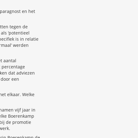
 paragnost en het
tten tegen de
als ‘potentieel
ifiek is in relatie
ormaal’ werden
t aantal
t percentage
aken dat adviezen
 door een
met elkaar. Welke
amen vijf jaar in
 welke Boerenkamp
 bij de promotie
werk.
waarin Boerenkamp de