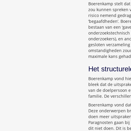
Boerenkamp stelt dat 
zou kunnen spreken v
risico nemend gedrag
‘begaafdheden’. Boere
bestaan van een ‘gave’
onderzoekstechnisch 
onderzoekers), en and
gesloten verzameling
omstandigheden zoud
maximale kans gehad i
Het structure
Boerenkamp vond hier
bleek dat de uitspra
van de doelpersoon e
familie. De verschil
Boerenkamp vond dat 
Deze onderwerpen bre
doen meer uitspraken
Paragnosten gaan bij 
dit niet doen. Dit is