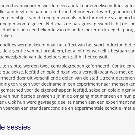
unnen beantwoorden werden een aantal onderzoekscondities gefor
lke aan begin en aan het eind van het onderzoek werd gehouden, 
 en een object van de doelpersoon als inductor met de vraag om 
doelpersoon te geven. Net zoals de paragnost gewend is bij de con
 de doelpersoon een bekende van de onderzoeker en kreeg de parag
praken.
ondities werd gekeken naar het effect van het soort inductor, het e
 de urgentie van het probleem, het al of niet werkelijk bestaan va
 aanwezigheid van de doelpersoon zelf bij het consult.
e, ten slotte, werden twee controlegroepen geformeerd. Controlegr
e qua sekse, leeftijd en opleidingsniveau vergelijkbaar was met d
rmeerd door uit verschillende delen van de stad Utrecht persone
leiding te vragen voor deelname in een experiment naar ‘mensenken
 gematched voor de eigenschappen leeftijd, sekse en opleidingsniv
e van hun beroep ervaren zijn in de omgang met mensen en hun p
ten). Ook hun werd gevraagd deel te nemen aan een experiment na
n voerden een standaardconditie en experimentele conditie (met en
de sessies