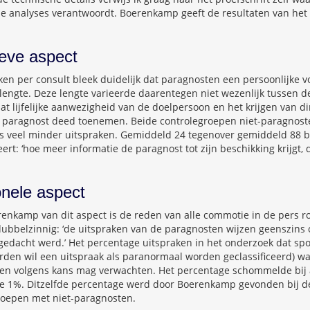
 analyses verantwoordt. Boerenkamp geeft de resultaten van het
ieve aspect
aken per consult bleek duidelijk dat paragnosten een persoonlijke
engte. Deze lengte varieerde daarentegen niet wezenlijk tussen d
dat lijfelijke aanwezigheid van de doelpersoon en het krijgen van d
r paragnost deed toenemen. Beide controlegroepen niet-paragnost
es veel minder uitspraken. Gemiddeld 24 tegenover gemiddeld 88 b
t: ‘hoe meer informatie de paragnost tot zijn beschikking krijgt, 
onele aspect
enkamp van dit aspect is de reden van alle commotie in de pers ro
ubbelzinnig: ‘de uitspraken van de paragnosten wijzen geenszins
d gedacht werd.’ Het percentage uitspraken in het onderzoek dat sp
arden wil een uitspraak als paranormaal worden geclassificeerd) wa
en volgens kans mag verwachten. Het percentage schommelde bij 
e 1%. Ditzelfde percentage werd door Boerenkamp gevonden bij d
roepen met niet-paragnosten.