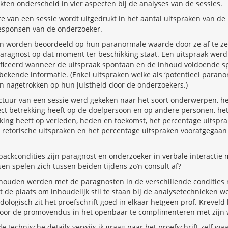
en onderscheid in vier aspecten bij de analyses van de sessies.
te van een sessie wordt uitgedrukt in het aantal uitspraken van de
responsen van de onderzoeker.
en worden beoordeeld op hun paranormale waarde door ze af te ze
aragnost op dat moment ter beschikking staat. Een uitspraak werd 
ficeerd wanneer de uitspraak spontaan en de inhoud voldoende spec
bekende informatie. (Enkel uitspraken welke als ‘potentieel paran
en nagetrokken op hun juistheid door de onderzoekers.)
ructuur van een sessie werd gekeken naar het soort onderwerpen, he
ct betrekking heeft op de doelpersoon en op andere personen, he
king heeft op verleden, heden en toekomst, het percentage uitspr
e retorische uitspraken en het percentage uitspraken voorafgegaan
dbackcondities zijn paragnost en onderzoeker in verbale interactie 
sen spelen zich tussen beiden tijdens zo’n consult af?
houden werden met de paragnosten in de verschillende condities n
iet de plaats om inhoudelijk stil te staan bij de analysetechnieken
dologisch zit het proefschrift goed in elkaar hetgeen prof. Kreveld
n door de promovendus in het openbaar te complimenteren met zijn 
e technische details verwijs ik graag naar het proefschrift zelf 