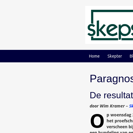
Ga
Ga
naar
naar
inhoud
hoofdmenu
Home
Skepter
B
Paragnos
De result
door Wim Kramer –
S
O
p woensdag 
het proefsch
verscheen bi
een bundeling van een