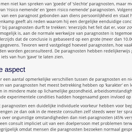
men niet kan spreken van ‘goede’ of ‘slechte’ paragnosten, maar 
an ‘risico nemende’ en ‘geen risico nemende’ paragnosten. Volgen
 van een paragnost gebonden aan diens persoonlijkheid en staat h
nkamp geeft als reden waarom hij een dergelijke eenduidige concl
 bij paragnosten durft te trekken: ‘enerzijds het feit dat er, voor zo
mogelijk is, aan de normale werkwijze van paragnosten is tegemo
erzijds dat de conclusie is gebaseerd op een grote (meer dan 10.0
 gegevens. Tevoren werd vastgelegd hoeveel paragnosten, hoe vaa
en worden geconsulteerd. De paragnosten hebben redelijkerwijs
ets van hun ‘gave’ te laten zien.
le aspect
 een aantal opmerkelijke verschillen tussen de paragnosten en ni
ken van paragnosten het meest betrekking hebben op ‘karakter’ en
n in mindere mate op lichamelijke gezondheid, arbeidsomstandigh
lende experimentele condities hadden hoegenaamd geen invloed op 
paragnosten een duidelijke individuele voorkeur hebben voor b
ngen ze dan ook in de meeste consulten zelf steeds weer ter spr
 over ongunstige omstandigheden dan niet-paragnosten (45% ver
een consult impliciet uit van een doelpersoon met problemen terw
 begrijpelijk omdat mensen die paragnosten bezoeken normaal gespr