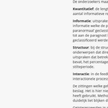
De onderzoekers maakt
Kwantitatief
: de leng
aantal informatieve 
Informatie
: uitsprak
informatie welke de p
paranormaal’ geclassi
tot aan de paragnost 
geclassificeerd werd
Structuur
: bij de st
onderwerpen dat dire
uitspraken dat betrek
bevat, het percentag
stilteperiode.
Interactie
: in de fee
interactionele proces
De zittingen welke ge
beslag. Het is hier n
heeft gebruikt. Metho
duidelijk liet blijke
Geïnteresseerden in d