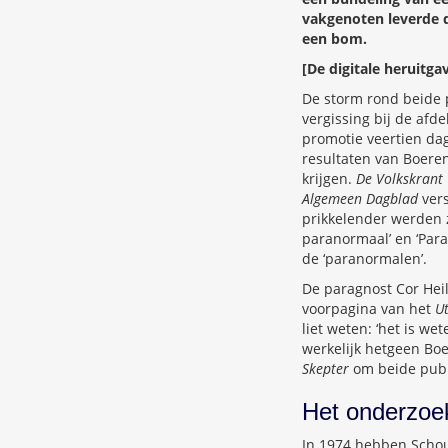
vakgenoten leverde d
een bom.
[De digitale heruitg
De storm rond beide p
vergissing bij de afde
promotie veertien da
resultaten van Boere
krijgen.
De Volkskrant
Algemeen Dagblad
vers
prikkelender werden 
paranormaal’ en ‘Para
de ‘paranormalen’.
De paragnost Cor Heil
voorpagina van het
U
liet weten: ‘het is w
werkelijk hetgeen Boe
Skepter
om beide publ
Het onderzoe
In 1974 hebben Schou