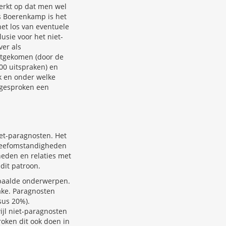
merkt op dat men wel
s Boerenkamp is het
et los van eventuele
usie voor het niet-
ver als
etgekomen (door de
00 uitspraken) en
k en onder welke
 gesproken een
et-paragnosten. Het
 leefomstandigheden
eden en relaties met
dit patroon.
epaalde onderwerpen.
ake. Paragnosten
sus 20%).
ijl niet-paragnosten
oken dit ook doen in