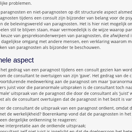
ijke problemen.
n paragnosten en niet-paragnosten op dit structurele aspect alsme
gnosten tijdens een consult zijn bijzonder van belang voor de ps
 in de belevingswereld van paragnosten. Het is hier niet mogelijk o
elen stil te blijven staan, maar vermoedelijk is de wijze waarop p
 keuze van gespreksonderwerpen van paragnosten, die afwijkend i
nze dagelijkse omgang met andere mensen, een verklaring waarom 
aken van paragnosten als bijzonder te beschouwen.
onele aspect
 het gedrag van een paragnost tijdens een consult gezien kan wor
m de consultant te overtuigen van zijn ‘gave’. Het gedrag van de c
voortdurende medewerking aan de paragnost om maar ‘paranormale
ers juist voor die paranormale uitspraken is de consultant toch na
male’ uitspraak van de paragnost die door de consultant als ‘juist’
t als de consultant overtuigen dat de paragnost in het bezit is van
r de consultant de uitspraak van een paragnost ontkent, omdat di
et de werkelijkheid? Boerenkamp vond dat de paragnosten in het
en dergelijke ontkenning te reageren:
e interpretatie aan de ontkende uitspraak;
nsultant zelf niet juist is ingelicht en dat de doelpersoon het bete