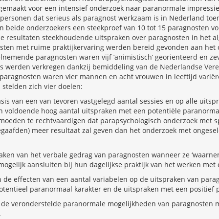
t gemaakt voor een intensief onderzoek naar paranormale impressi
personen dat serieus als paragnost werkzaam is in Nederland toen
en beide onderzoekers een steekproef van 10 tot 15 paragnosten v
de resultaten steekhoudende uitspraken over paragnosten in het 
sten met ruime praktijkervaring werden bereid gevonden aan het
nemende paragnosten waren vijf ‘animistisch’ georiënteerd en zeven
ms werden verkregen dankzij bemiddeling van de Nederlandse Veren
 paragnosten waren vier mannen en acht vrouwen in leeftijd variër
 stelden zich vier doelen:
is van een van tevoren vastgelegd aantal sessies en op alle uits
en voldoende hoog aantal uitspraken met een potentiële paranorm
moeden te rechtvaardigen dat parapsychologisch onderzoek met sp
begaafden) meer resultaat zal geven dan het onderzoek met ongese
maken van het verbale gedrag van paragnosten wanneer ze ‘waarne
mogelijk aansluiten bij hun dagelijkse praktijk van het werken met 
 de effecten van een aantal variabelen op de uitspraken van para
otentieel paranormaal karakter en de uitspraken met een positief 
an de veronderstelde paranormale mogelijkheden van paragnosten 
.