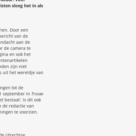
ten sloeg het in als
nnen. Door een
sbericht van de
andacht aan de
or de camera te
gina en ook het
ntenartikelen
den zijn niet
s uit het wereldje van
ingen tot de
21 september in
Trouw
 bestaat’. Is dit ook
n de redactie van
ingen te voorzien.
de Utrechtse