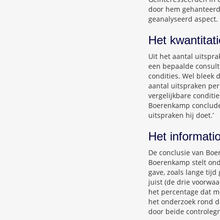
door hem gehanteerde
geanalyseerd aspect.
Het kwantitat
Uit het aantal uitspr
een bepaalde consultl
condities. Wel bleek 
aantal uitspraken pe
vergelijkbare conditi
Boerenkamp concludeer
uitspraken hij doet.’
Het informati
De conclusie van Boer
Boerenkamp stelt ond
gave, zoals lange tij
juist (de drie voorwa
het percentage dat m
het onderzoek rond d
door beide controleg