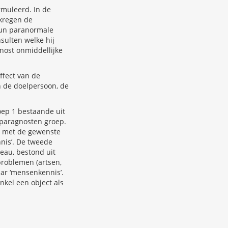
muleerd. In de
kregen de
hun paranormale
sulten welke hij
nost onmiddellijke
ffect van de
n de doelpersoon, de
oep 1 bestaande uit
e paragnosten groep.
n met de gewenste
nis’. De tweede
eau, bestond uit
roblemen (artsen,
ar ‘mensenkennis’.
kel een object als