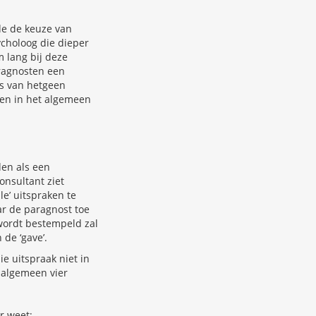
de de keuze van
ycholoog die dieper
m lang bij deze
aragnosten een
s van hetgeen
men in het algemeen
den als een
onsultant ziet
’ uitspraken te
ar de paragnost toe
 wordt bestempeld zal
 de ‘gave’.
e uitspraak niet in
 algemeen vier
r weet;