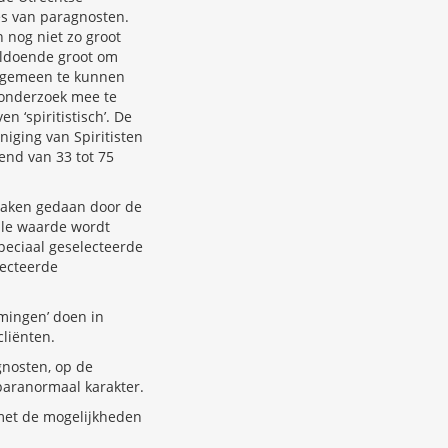
es van paragnosten.
 nog niet zo groot
oldoende groot om
algemeen te kunnen
 onderzoek mee te
 ‘spiritistisch’. De
iging van Spiritisten
end van 33 tot 75
praken gedaan door de
ale waarde wordt
eciaal geselecteerde
lecteerde
mingen’ doen in
cliënten.
gnosten, op de
paranormaal karakter.
met de mogelijkheden