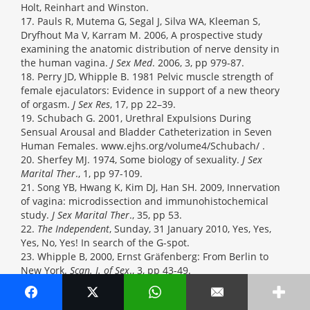
Holt, Reinhart and Winston.
17. Pauls R, Mutema G, Segal J, Silva WA, Kleeman S,
Dryfhout Ma V, Karram M. 2006, A prospective study
examining the anatomic distribution of nerve density in
the human vagina.
J Sex Med
. 2006, 3, pp 979-87.
18. Perry JD, Whipple B. 1981 Pelvic muscle strength of
female ejaculators: Evidence in support of a new theory
of orgasm.
J Sex Res
, 17, pp 22–39.
19. Schubach G. 2001, Urethral Expulsions During
Sensual Arousal and Bladder Catheterization in Seven
Human Females. www.ejhs.org/volume4/Schubach/ .
20. Sherfey MJ. 1974, Some biology of sexuality.
J Sex
Marital Ther
., 1, pp 97-109.
21. Song YB, Hwang K, Kim DJ, Han SH. 2009, Innervation
of vagina: microdissection and immunohistochemical
study.
J Sex Marital Ther
., 35, pp 53.
22.
The Independent
, Sunday, 31 January 2010, Yes, Yes,
Yes, No, Yes! In search of the G-spot.
23. Whipple B, 2000, Ernst Gräfenberg: From Berlin to
New York.
Scan. J. of Sex
., 3, pp 43-49.
24. Zaviacic M, Zaviacic T, Ablin RJ, Breza J, Holoman K.
2001, The female prostate: history, functional morphology