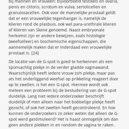
bij mannen en vrouwen: bijvoorbeeld testikels en ovaria,
penis en clitoris, scrotum en vulva, sertolicellen en
granulosacellen. Ook voor de mannelijke prostaat geldt
dat er een vrouwelijke tegenhanger is, namelijk de
klieren rond de plasbuis, ook wel para-urethrale klieren
of klieren van Skene genoemd. Naast embryonale
herkomst zijn er andere bewijzen, zoals histologie
(weefselleer) en biochemische eigenschappen, die
aannemelijk maken dat er inderdaad een vrouwelijke
prostaat is. [24]
De locatie van de G-spot is goed te herkennen als een
sponsachtig plekje in de verder gladde vaginawand.
Waarschijnlijk heeft iedere vrouw zo’n plekje, maar pas
als het onderliggend weefsel op prikkeling reageert door
op te zwellen, is het een G-spot. Hiermee wordt ook
meteen een probleem bij de bestudering van de G-spot
duidelijk. Lang niet iedere onderzoeker beschrijft
duidelijk of men alleen naar het bobbelige plekje heeft
gezocht, of ook het zwellen heeft gecontroleerd. En hoe
kunnen de onderzoekers zo zeker weten dat alleen de G-
spot werd gestimuleerd? Het is haast onmogelijk om dan
geen andere plekken in en rondom de vagina te raken.