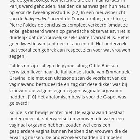
Parijs werd gehouden, haalden de aanwezigen hun neus
op voor de tweelingenstudie. [22] In een nieuwsbericht
van de
Independent
noemt de Franse uroloog en chirurg
Pierre Foldes de conclusies compleet verkeerd ‘omdat ze
enkel gebaseerd waren op genetische observaties’. ‘Het is
duidelijk dat de vrouwelijke seksualiteit variabel is. Het is
geen kwestie van ja of nee, of aan en uit. Het onderzoek
laat vooral een gebrek aan respect zien voor wat vrouwen
zeggen.’
Foldes en zijn collega de gynaecoloog Odile Buisson
verwijzen liever naar de Italiaanse studie van Emmanuele
Gravina, die met een ultrasone scan de voorkant van de
vaginawand bestudeerde en zag dat deze dikker was bij
vrouwen die volgens eigen zeggen vaginale orgasmen
hadden. [10] Het anatomisch bewijs voor de G-spot was
geleverd!
Solide is dit bewijs echter niet. De vaginawand bestaat
onder meer uit spierweefsel en vrouwen die vaker een
vaginaal orgasme hebben, zouden wel eens een
gespierdere vagina kunnen hebben dan vrouwen die de
ervaring missen. De onderzoekers hadden dit moeten