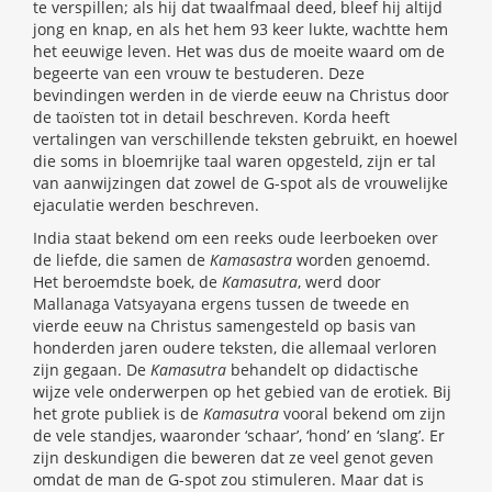
te verspillen; als hij dat twaalfmaal deed, bleef hij altijd
jong en knap, en als het hem 93 keer lukte, wachtte hem
het eeuwige leven. Het was dus de moeite waard om de
begeerte van een vrouw te bestuderen. Deze
bevindingen werden in de vierde eeuw na Christus door
de taoïsten tot in detail beschreven. Korda heeft
vertalingen van verschillende teksten gebruikt, en hoewel
die soms in bloemrijke taal waren opgesteld, zijn er tal
van aanwijzingen dat zowel de G-spot als de vrouwelijke
ejaculatie werden beschreven.
India staat bekend om een reeks oude leerboeken over
de liefde, die samen de
Kamasastra
worden genoemd.
Het beroemdste boek, de
Kamasutra
, werd door
Mallanaga Vatsyayana ergens tussen de tweede en
vierde eeuw na Christus samengesteld op basis van
honderden jaren oudere teksten, die allemaal verloren
zijn gegaan. De
Kamasutra
behandelt op didactische
wijze vele onderwerpen op het gebied van de erotiek. Bij
het grote publiek is de
Kamasutra
vooral bekend om zijn
de vele standjes, waaronder ‘schaar’, ‘hond’ en ‘slang’. Er
zijn deskundigen die beweren dat ze veel genot geven
omdat de man de G-spot zou stimuleren. Maar dat is