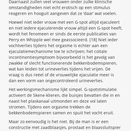
Daarnaast zullen veel vrouwen onder zulke klinische
omstandigheden niet echt erotisch op een stimulus
reageren en hooguit aangeven dat ze ‘daar’ wat voelen.
Hoewel niet ieder vrouw met een G-spot altijd ejaculeert
en niet iedere ejaculerende vrouw altijd een G-spot heeft,
wordt het fenomeen er sinds de eerste publicaties van
Perry en Whipple wel mee geassocieerd. [18] Niet ieder
vochtverlies tijdens het orgasme is echter aan een
ejaculatiemechanisme toe te schrijven; het coïtale
incontinentiesymptoom bijvoorbeeld is het gevolg van
zwakke of slecht functionerende bekkenbodemspieren,
wat kan leiden tot urineverlies tijdens het vrijen. De
vraag is dus reëel of de vrouwelijke ejaculatie meer is
dan een vorm van ongecontroleerd urineverlies.
Het werkingsmechanisme lijkt simpel. G-spotstimulatie
activeert de Skene-klieren, die buisjes bevatten die in en
naast het plaskanaal uitmonden en deze vol laten
stromen. Tijdens een orgasme trekken de
bekkenbodemspieren samen en spuit het vocht eruit.
Maar zo eenvoudig is het niet. Bij de man is er een
constructie met zaadblaasjes, prostaat en blaassluitspier