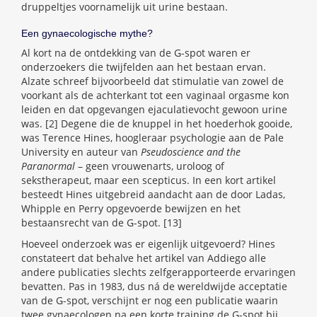
druppeltjes voornamelijk uit urine bestaan.
Een gynaecologische mythe?
Al kort na de ontdekking van de G-spot waren er
onderzoekers die twijfelden aan het bestaan ervan.
Alzate schreef bijvoorbeeld dat stimulatie van zowel de
voorkant als de achterkant tot een vaginaal orgasme kon
leiden en dat opgevangen ejaculatievocht gewoon urine
was. [2] Degene die de knuppel in het hoederhok gooide,
was Terence Hines, hoogleraar psychologie aan de Pale
University en auteur van
Pseudoscience and the
Paranormal
– geen vrouwenarts, uroloog of
sekstherapeut, maar een scepticus. In een kort artikel
besteedt Hines uitgebreid aandacht aan de door Ladas,
Whipple en Perry opgevoerde bewijzen en het
bestaansrecht van de G-spot. [13]
Hoeveel onderzoek was er eigenlijk uitgevoerd? Hines
constateert dat behalve het artikel van Addiego alle
andere publicaties slechts zelfgerapporteerde ervaringen
bevatten. Pas in 1983, dus ná de wereldwijde acceptatie
van de G-spot, verschijnt er nog een publicatie waarin
twee gynaecologen na een korte training de G-spot bij