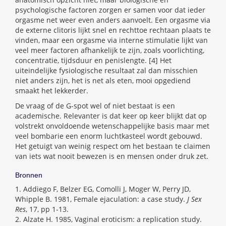
psychologische factoren zorgen er samen voor dat ieder
orgasme net weer even anders aanvoelt. Een orgasme via
de externe clitoris lijkt snel en rechttoe rechtaan plaats te
vinden, maar een orgasme via interne stimulatie lijkt van
veel meer factoren afhankelijk te zijn, zoals voorlichting,
concentratie, tijdsduur en penislengte. [4] Het
uiteindelijke fysiologische resultaat zal dan misschien
niet anders zijn, het is net als eten, mooi opgediend
smaakt het lekkerder.
De vraag of de G-spot wel of niet bestaat is een
academische. Relevanter is dat keer op keer blijkt dat op
volstrekt onvoldoende wetenschappelijke basis maar met
veel bombarie een enorm luchtkasteel wordt gebouwd.
Het getuigt van weinig respect om het bestaan te claimen
van iets wat nooit bewezen is en mensen onder druk zet.
Bronnen
1. Addiego F, Belzer EG, Comolli J, Moger W, Perry JD,
Whipple B. 1981, Female ejaculation: a case study.
J Sex
Res
, 17, pp 1-13.
2. Alzate H. 1985, Vaginal eroticism: a replication study.