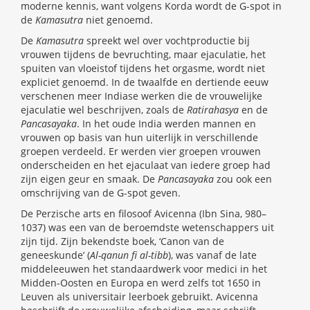
moderne kennis, want volgens Korda wordt de G-spot in
de
Kamasutra
niet genoemd.
De
Kamasutra
spreekt wel over vochtproductie bij
vrouwen tijdens de bevruchting, maar ejaculatie, het
spuiten van vloeistof tijdens het orgasme, wordt niet
expliciet genoemd. In de twaalfde en dertiende eeuw
verschenen meer Indiase werken die de vrouwelijke
ejaculatie wel beschrijven, zoals de
Ratirahasya
en de
Pancasayaka
. In het oude India werden mannen en
vrouwen op basis van hun uiterlijk in verschillende
groepen verdeeld. Er werden vier groepen vrouwen
onderscheiden en het ejaculaat van iedere groep had
zijn eigen geur en smaak. De
Pancasayaka
zou ook een
omschrijving van de G-spot geven.
De Perzische arts en filosoof Avicenna (Ibn Sina, 980–
1037) was een van de beroemdste wetenschappers uit
zijn tijd. Zijn bekendste boek, ‘Canon van de
geneeskunde’ (
Al-qanun fi al-tibb
), was vanaf de late
middeleeuwen het standaardwerk voor medici in het
Midden-Oosten en Europa en werd zelfs tot 1650 in
Leuven als universitair leerboek gebruikt. Avicenna