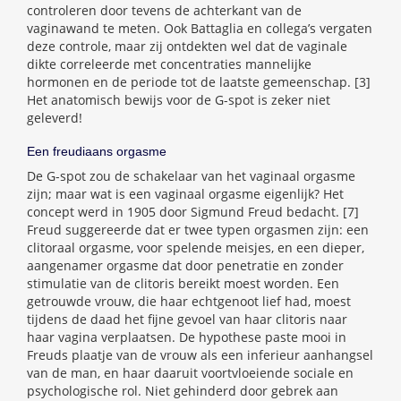
controleren door tevens de achterkant van de
vaginawand te meten. Ook Battaglia en collega’s vergaten
deze controle, maar zij ontdekten wel dat de vaginale
dikte correleerde met concentraties mannelijke
hormonen en de periode tot de laatste gemeenschap. [3]
Het anatomisch bewijs voor de G-spot is zeker niet
geleverd!
Een freudiaans orgasme
De G-spot zou de schakelaar van het vaginaal orgasme
zijn; maar wat is een vaginaal orgasme eigenlijk? Het
concept werd in 1905 door Sigmund Freud bedacht. [7]
Freud suggereerde dat er twee typen orgasmen zijn: een
clitoraal orgasme, voor spelende meisjes, en een dieper,
aangenamer orgasme dat door penetratie en zonder
stimulatie van de clitoris bereikt moest worden. Een
getrouwde vrouw, die haar echtgenoot lief had, moest
tijdens de daad het fijne gevoel van haar clitoris naar
haar vagina verplaatsen. De hypothese paste mooi in
Freuds plaatje van de vrouw als een inferieur aanhangsel
van de man, en haar daaruit voortvloeiende sociale en
psychologische rol. Niet gehinderd door gebrek aan