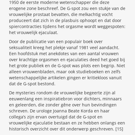
1950 de eerste moderne wetenschapper die deze
erogene zone beschreef. De G-spot zou een stukje van de
vrouwelijke prostaat bevatten, die melkachtig vocht
produceert dat zich in de plasbuis ophoopt en dat door
spiercontracties tijdens het orgasme wordt weggespoten:
het vrouwelijk ejaculaat.
Door de publicatie van een populair boek over
seksualiteit kreeg het plekje vanaf 1981 veel aandacht.
Een hoofdstuk met anekdotes van een aantal vrouwen
over krachtige orgasmen en ejaculaties deed het goed bij
het grote publiek en de G-spot was plots een begrip. Niet
alleen vrouwenbladen, maar ook studieboeken en zelfs
wetenschappelijke artikelen gingen er kritiekloos vanuit
dat de G-spot bestond.
De mysteries rondom de vrouwelijke begeerte zijn al
eeuwenlang een inspiratiebron voor dichters, minnaars
en geleerden, die zonder gêne over hun bevindingen
schreven. De urologe Joanna Beate Korda en haar
collega’s zijn ervan overtuigd dat de G-spot en
vrouwelijke ejaculatie bestaan en ze hebben onlangs een
historisch overzicht over dit onderwerp geschreven. [15]