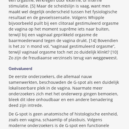
één orgasme, verkregen door externe, of interne
stimulatie. [5] Maar de scheidslijn is vaag, want men
maakt wel degelijk onderscheid tussen het fysiologische
resultaat en de gevoelssensatie. Volgens Whipple
bijvoorbeeld puilt bij een clitoraal gestimuleerd orgasme
de vagina op het moment suprême iets naar buiten,
terwijl bij een vaginaal geprikkeld orgasme de
baarmoederwand tegen de vagina drukt. [14] Bovendien
is het zo´n mond vol, “vaginaal gestimuleerd orgasme”,
terwijl vaginaal orgasme toch net zo duidelijk klinkt? [10]
Zo zijn de freudiaanse verzinsels terug van weggeweest.
Geëvalueerd
De eerste onderzoekers, die allemaal nauw
samenwerkten, beschouwden de G-spot als een duidelijk
lokaliseerbare plek in de vagina. Naarmate meer
onderzoekers zich met het onderwerp gingen bemoeien,
bleek dit idee onhoudbaar en een andere benadering
deed zijn intrede.
De G-spot is geen anatomische of histologische eenheid,
zoals een vagina, schaamlip of plasbuis. Volgens
moderne onderzoekers is de G-spot een functionele