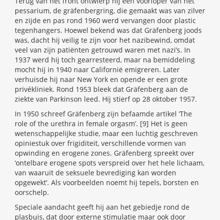
Terug van het front ontwierp hij een voorloper van het
pessarium, de gräfenbergring, die gemaakt was van zilver
en zijde en pas rond 1960 werd vervangen door plastic
tegenhangers. Hoewel bekend was dat Gräfenberg joods
was, dacht hij veilig te zijn voor het nazibewind, omdat
veel van zijn patiënten getrouwd waren met nazi’s. In
1937 werd hij toch gearresteerd, maar na bemiddeling
mocht hij in 1940 naar Californië emigreren. Later
verhuisde hij naar New York en opende er een grote
privékliniek. Rond 1953 bleek dat Gräfenberg aan de
ziekte van Parkinson leed. Hij stierf op 28 oktober 1957.
In 1950 schreef Gräfenberg zijn befaamde artikel ‘The
role of the urethra in female orgasm’. [9] Het is geen
wetenschappelijke studie, maar een luchtig geschreven
opiniestuk over frigiditeit, verschillende vormen van
opwinding en erogene zones. Gräfenberg spreekt over
‘ontelbare erogene spots verspreid over het hele lichaam,
van waaruit de seksuele bevrediging kan worden
opgewekt’. Als voorbeelden noemt hij tepels, borsten en
oorschelp.
Speciale aandacht geeft hij aan het gebiedje rond de
plasbuis, dat door externe stimulatie maar ook door