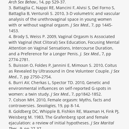
Arch Sex Behav
., 14, pp 529-37.
3. Battaglia C, Nappi RE, Mancini F, Alvisi S, Del Forno S,
Battaglia B, Venturoli S. 2010, 3-D volumetric and vascular
analysis of the urethrovaginal space in young women
with or without vaginal orgasm.
J Sex Med
., 7, pp 1445-
1453.
4. Brody S, Weiss P. 2009, Vaginal Orgasm Is Associated
with Vaginal (Not Clitoral) Sex Education, Focusing Mental
Attention on Vaginal Sensations, Intercourse Duration,
and a Preference for a Longer Penis.
J. Sex Med
., 7, pp
2774-2781.
5. Buisson O, Foldes P, Jannini E, Mimoun S. 2010, Coitus
as Revealed by Ultrasound in One Volunteer Couple.
J Sex
Med
., 7, pp 2750–2754.
6. Burri AV, Cherkas L, Spector TD. 2010, Genetic and
environmental influences on self-reported G-spots in
women: a twin study.
J Sex Med
., 7, pp1842-1852.
7. Colson MH. 2010, Female orgasm: Myths, facts and
controversies.
Sexologies
, 19, pp 8-14.
8. Goldberg DC, Whipple B, Fishkin RE, Waxman H, Fink PJ,
Weisberg M. 1983, The Grafenberg spot and female
ejaculation: a review of initial hypotheses.
J Sex Marital
Ther
., 9, pp 27-37.