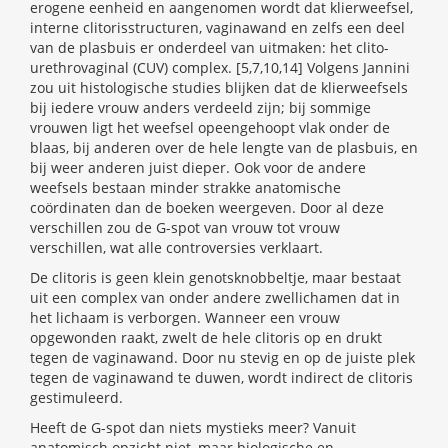
erogene eenheid en aangenomen wordt dat klierweefsel,
interne clitorisstructuren, vaginawand en zelfs een deel
van de plasbuis er onderdeel van uitmaken: het clito-
urethrovaginal (CUV) complex. [5,7,10,14] Volgens Jannini
zou uit histologische studies blijken dat de klierweefsels
bij iedere vrouw anders verdeeld zijn; bij sommige
vrouwen ligt het weefsel opeengehoopt vlak onder de
blaas, bij anderen over de hele lengte van de plasbuis, en
bij weer anderen juist dieper. Ook voor de andere
weefsels bestaan minder strakke anatomische
coördinaten dan de boeken weergeven. Door al deze
verschillen zou de G-spot van vrouw tot vrouw
verschillen, wat alle controversies verklaart.
De clitoris is geen klein genotsknobbeltje, maar bestaat
uit een complex van onder andere zwellichamen dat in
het lichaam is verborgen. Wanneer een vrouw
opgewonden raakt, zwelt de hele clitoris op en drukt
tegen de vaginawand. Door nu stevig en op de juiste plek
tegen de vaginawand te duwen, wordt indirect de clitoris
gestimuleerd.
Heeft de G-spot dan niets mystieks meer? Vanuit
anatomisch opzicht niet, maar biologische en