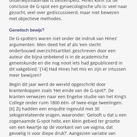
onderwijsmateriaal is bestempeld. Hines komt tot de
conclusie de G-spot een gynaecologische ufo is: veel naar
gezocht, veel over gediscussieerd, maar niet bewezen
met objectieve methodes.
Genetisch bewijs?
De G-spotters waren niet onder de indruk van Hines’
argumenten. Men deed het af als ‘een slecht
onderbouwd overzichtsartikel, geschreven door een
auteur die bijna onbekend is in de academische
geneeskunde en die nog nooit iets had gepubliceerd in
dit vakgebied.’ [14] Had Hines het mis en zijn er intussen
meer bewijzen?
Begin dit jaar werd de wereld opgeschrikt door
krantenkoppen zoals ‘Het einde van de G-spot?’. De
kranten verwezen naar een Engelse studie van het King’s
College onder ruim 1800 één- of twee-eiige tweelingen.
[6] Zij hadden een enquête ingevuld met 30
seksgerelateerde vragen, waaronder: ‘Gelooft u dat u een
zogenaamde G-spot hebt, een klein gebied ter grootte
van een kwartje op de voorkant van uw vagina, dat
gevoelig is voor diepe druk?’. Aangezien variatie van