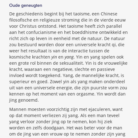
Oude geneugten
De geschiedenis begint bij het taoïsme, een Chinese
filosofische en religieuze stroming die in de vierde eeuw
voor Christus ontstond. Het taoïsme heeft zich parallel
aan het confucianisme en het boeddhisme ontwikkeld en
richt zich op leven in eenheid met de natuur. De natuur
zou bestuurd worden door een universele kracht qi, die
weer het resultaat is van de interactie tussen de
kosmische krachten
yin
en
yang
. Yin en yang spelen ook
een grote rol binnen de seksualiteit. Yin is de vrouwelijke
kracht, waaraan een negatieve, slechte en passieve
invloed wordt toegekend. Yang, de mannelijke kracht, is
superieur en goed. Zowel yin als yang maken onderdeel
uit van een universele energie, die zijn puurste vorm zou
kennen op het moment van een orgasme. Yin wordt dan
jing genoemd.
Mannen moesten voorzichtig zijn met ejaculeren, want
op dat moment verliezen zij yang. Als een man teveel
yang verloor zonder jing op te nemen, kon hij ziek
worden en zelfs doodgaan. Het was beter voor de man
om de jing van een vrouw op te nemen zonder zijn yang