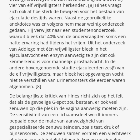
vier van elf vrijwilligsters herkenden. [8] Hines vraagt
zich ook af hoe sterk de bewijzen voor het bestaan van
ejaculatie destijds waren. Naast de gebruikelijke
anekdotes was er volgens hem maar weinig onderzoek
gedaan. Hij verwijst naar een studentenonderzoek,
waaruit bleek dat 40% van de ondervraagden soms een
natte ervaring had tijdens het vrijen. Uit het onderzoek
van Addiego met één vrijwilligster bleek in het
ejaculaatvocht een enzym aanwezig te zijn dat ook
kenmerkend is voor mannelijk prostaatvocht. In de
andere bovengenoemde studie ejaculeerden zes(!) van
de elf vrijwilligsters, maar bleek het opgevangen vocht
niet te verschillen van urinemonsters die eerder waren
afgenomen. [8]
De belangrijkste kritiek van Hines richt zich op het feit
dat als de gevoelige G-spot zou bestaan, er ook veel
zenuwen op die plek in de vagina aanwezig moeten zijn.
De sensitiviteit van een lichaamsdeel wordt immers
bepaald door de mate van aanwezigheid van
gespecialiseerde zenuwuiteinden, zoals tast, druk of
pijnsensoren. De zenuwen samen vormen een vlechtwerk
of plexus om uiteindelijk bijeen te komen en signalen