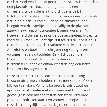
die het zaad één kant uit perst. Bij de vrouw is er slechts
een plasbuis met bovenaan bij de blaas een
urineafsluiter, en die is altijd dicht behalve bij
toiletbezoek. Lustvocht druppelt gewoon naar buiten als
het in de plasbuis komt. Tijdens de climax zouden
hooguit wat druppeltjes die toevallig in de plasbuis
aanwezig waren, weggespoten kunnen worden. De
hoeveelheid die serieuze onderzoekers meten, ligt echter
rond de 10 tot 15 ml, dat zijn 200 tot 300 druppels en is
nota bene 2 tot 3 maal het volume van de klieren zelf.
Anekdotes en boeken beschrijven nog veel grotere
volumes met als uitschieter Gary Schubach die
hoeveelheden mat, die een geroutineerde Beierse
bierdrinker tijdens de oktoberfeesten nog een natte
broek zou bezorgen. [19]
Deze ‘superejaculaties’, ook bekend als ‘squirting’,
bestaan uit urine en hebben niets met G-spot of Skene-
klieren te maken. Volgens kenners is urine zout en
ejaculaat zoet. Onderzoekers tonen met hun uiterst
gevoelige biochemische testen ook sterk verdunde
prostaatproducten aan. Een vrouwelijke ejaculatie is
misschien mogelijk, maar zal bij meer dan een paar