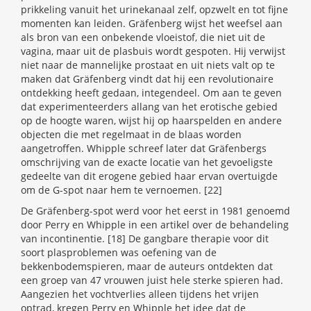
prikkeling vanuit het urinekanaal zelf, opzwelt en tot fijne
momenten kan leiden. Gräfenberg wijst het weefsel aan
als bron van een onbekende vloeistof, die niet uit de
vagina, maar uit de plasbuis wordt gespoten. Hij verwijst
niet naar de mannelijke prostaat en uit niets valt op te
maken dat Gräfenberg vindt dat hij een revolutionaire
ontdekking heeft gedaan, integendeel. Om aan te geven
dat experimenteerders allang van het erotische gebied
op de hoogte waren, wijst hij op haarspelden en andere
objecten die met regelmaat in de blaas worden
aangetroffen. Whipple schreef later dat Gräfenbergs
omschrijving van de exacte locatie van het gevoeligste
gedeelte van dit erogene gebied haar ervan overtuigde
om de G-spot naar hem te vernoemen. [22]
De Gräfenberg-spot werd voor het eerst in 1981 genoemd
door Perry en Whipple in een artikel over de behandeling
van incontinentie. [18] De gangbare therapie voor dit
soort plasproblemen was oefening van de
bekkenbodemspieren, maar de auteurs ontdekten dat
een groep van 47 vrouwen juist hele sterke spieren had.
Aangezien het vochtverlies alleen tijdens het vrijen
optrad, kregen Perry en Whipple het idee dat de