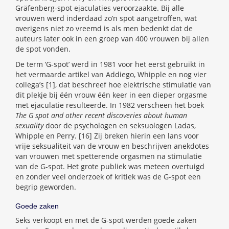
Gräfenberg-spot ejaculaties veroorzaakte. Bij alle
vrouwen werd inderdaad zo’n spot aangetroffen, wat
overigens niet zo vreemd is als men bedenkt dat de
auteurs later ook in een groep van 400 vrouwen bij allen
de spot vonden.
De term ‘G-spot’ werd in 1981 voor het eerst gebruikt in
het vermaarde artikel van Addiego, Whipple en nog vier
collega’s [1], dat beschreef hoe elektrische stimulatie van
dit plekje bij één vrouw één keer in een dieper orgasme
met ejaculatie resulteerde. In 1982 verscheen het boek
The G spot and other recent discoveries about human
sexuality
door de psychologen en seksuologen Ladas,
Whipple en Perry. [16] Zij breken hierin een lans voor
vrije seksualiteit van de vrouw en beschrijven anekdotes
van vrouwen met spetterende orgasmen na stimulatie
van de G-spot. Het grote publiek was meteen overtuigd
en zonder veel onderzoek of kritiek was de G-spot een
begrip geworden.
Goede zaken
Seks verkoopt en met de G-spot werden goede zaken