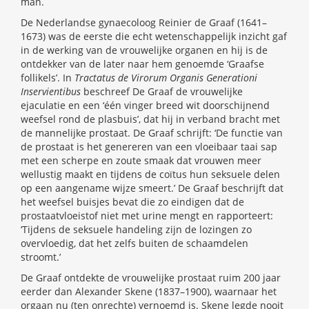
man.
De Nederlandse gynaecoloog Reinier de Graaf (1641–
1673) was de eerste die echt wetenschappelijk inzicht gaf
in de werking van de vrouwelijke organen en hij is de
ontdekker van de later naar hem genoemde ‘Graafse
follikels’. In
Tractatus de Virorum Organis Generationi
Inservientibus
beschreef De Graaf de vrouwelijke
ejaculatie en een ‘één vinger breed wit doorschijnend
weefsel rond de plasbuis’, dat hij in verband bracht met
de mannelijke prostaat. De Graaf schrijft: ‘De functie van
de prostaat is het genereren van een vloeibaar taai sap
met een scherpe en zoute smaak dat vrouwen meer
wellustig maakt en tijdens de coïtus hun seksuele delen
op een aangename wijze smeert.’ De Graaf beschrijft dat
het weefsel buisjes bevat die zo eindigen dat de
prostaatvloeistof niet met urine mengt en rapporteert:
‘Tijdens de seksuele handeling zijn de lozingen zo
overvloedig, dat het zelfs buiten de schaamdelen
stroomt.’
De Graaf ontdekte de vrouwelijke prostaat ruim 200 jaar
eerder dan Alexander Skene (1837–1900), waarnaar het
orgaan nu (ten onrechte) vernoemd is. Skene legde nooit