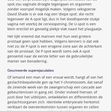
spot zou vaginale droogte tegengaan en orgasmen
zonder voorspel mogelijk maken. Volgens seksgoeroe
David Shade is er ook nog een ‘diepe spot’, die recht
tegenover de A-spot ligt, dus in het doodlopende stukje
vagina net voorbij de cervixopening. De U-spot is een
klein erectiel en gevoelig plekje vlak naast het plasgaatje.
Het lijkt vreemd dat mannen met hun veel grotere
prostaat geen spot hebben. Volgens kenners is dat ook
niet zo; de P-spot is een erogene zone aan de achterkant
van de prostaat. De P-spot wordt soms ook A-spot
genoemd naar de eerste letter van de gebruikelijke
manier van benadering.
Geurineerde superejaculaties
Of iemand een man of een vrouw wordt, hangt af van het
geslachtsbepalende gen op het Y-chromosoom, dat vanaf
de zevende week van de zwangerschap een cascade aan
gebeurtenissen in gang zet. Onder invloed hiervan, of
juist door het uitblijven, ontwikkelen en differentiëren de
geslachtsorganen zich. Identieke embryonale herkomst
verklaart de overeenkomsten tussen organen en cellen