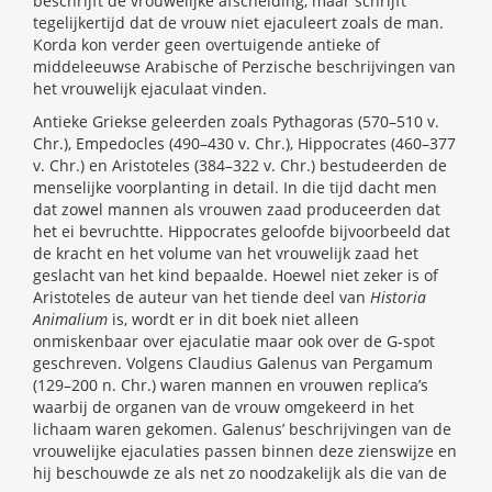
beschrijft de vrouwelijke afscheiding, maar schrijft
tegelijkertijd dat de vrouw niet ejaculeert zoals de man.
Korda kon verder geen overtuigende antieke of
middeleeuwse Arabische of Perzische beschrijvingen van
het vrouwelijk ejaculaat vinden.
Antieke Griekse geleerden zoals Pythagoras (570–510 v.
Chr.), Empedocles (490–430 v. Chr.), Hippocrates (460–377
v. Chr.) en Aristoteles (384–322 v. Chr.) bestudeerden de
menselijke voorplanting in detail. In die tijd dacht men
dat zowel mannen als vrouwen zaad produceerden dat
het ei bevruchtte. Hippocrates geloofde bijvoorbeeld dat
de kracht en het volume van het vrouwelijk zaad het
geslacht van het kind bepaalde. Hoewel niet zeker is of
Aristoteles de auteur van het tiende deel van
Historia
Animalium
is, wordt er in dit boek niet alleen
onmiskenbaar over ejaculatie maar ook over de G-spot
geschreven. Volgens Claudius Galenus van Pergamum
(129–200 n. Chr.) waren mannen en vrouwen replica’s
waarbij de organen van de vrouw omgekeerd in het
lichaam waren gekomen. Galenus’ beschrijvingen van de
vrouwelijke ejaculaties passen binnen deze zienswijze en
hij beschouwde ze als net zo noodzakelijk als die van de