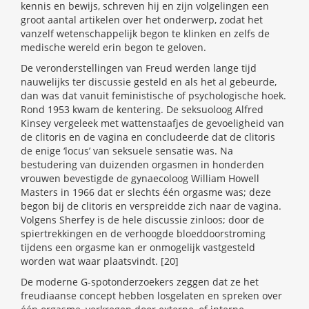
kennis en bewijs, schreven hij en zijn volgelingen een
groot aantal artikelen over het onderwerp, zodat het
vanzelf wetenschappelijk begon te klinken en zelfs de
medische wereld erin begon te geloven.
De veronderstellingen van Freud werden lange tijd
nauwelijks ter discussie gesteld en als het al gebeurde,
dan was dat vanuit feministische of psychologische hoek.
Rond 1953 kwam de kentering. De seksuoloog Alfred
Kinsey vergeleek met wattenstaafjes de gevoeligheid van
de clitoris en de vagina en concludeerde dat de clitoris
de enige ‘locus’ van seksuele sensatie was. Na
bestudering van duizenden orgasmen in honderden
vrouwen bevestigde de gynaecoloog William Howell
Masters in 1966 dat er slechts één orgasme was; deze
begon bij de clitoris en verspreidde zich naar de vagina.
Volgens Sherfey is de hele discussie zinloos; door de
spiertrekkingen en de verhoogde bloeddoorstroming
tijdens een orgasme kan er onmogelijk vastgesteld
worden wat waar plaatsvindt. [20]
De moderne G-spotonderzoekers zeggen dat ze het
freudiaanse concept hebben losgelaten en spreken over