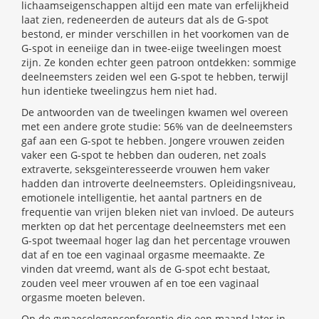
lichaamseigenschappen altijd een mate van erfelijkheid
laat zien, redeneerden de auteurs dat als de G-spot
bestond, er minder verschillen in het voorkomen van de
G-spot in eeneiige dan in twee-eiige tweelingen moest
zijn. Ze konden echter geen patroon ontdekken: sommige
deelneemsters zeiden wel een G-spot te hebben, terwijl
hun identieke tweelingzus hem niet had.
De antwoorden van de tweelingen kwamen wel overeen
met een andere grote studie: 56% van de deelneemsters
gaf aan een G-spot te hebben. Jongere vrouwen zeiden
vaker een G-spot te hebben dan ouderen, net zoals
extraverte, seksgeïnteresseerde vrouwen hem vaker
hadden dan introverte deelneemsters. Opleidingsniveau,
emotionele intelligentie, het aantal partners en de
frequentie van vrijen bleken niet van invloed. De auteurs
merkten op dat het percentage deelneemsters met een
G-spot tweemaal hoger lag dan het percentage vrouwen
dat af en toe een vaginaal orgasme meemaakte. Ze
vinden dat vreemd, want als de G-spot echt bestaat,
zouden veel meer vrouwen af en toe een vaginaal
orgasme moeten beleven.
Op de gynaecologenconferentie die een maand later in