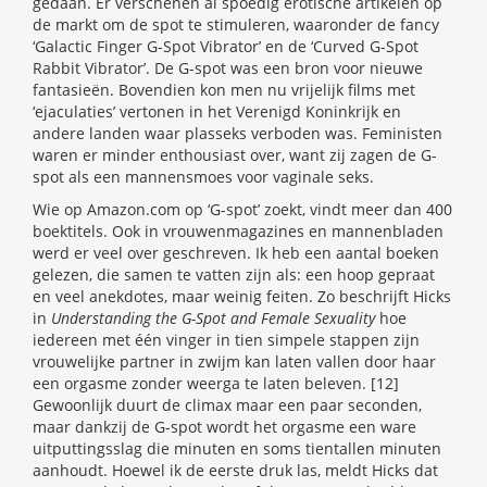
gedaan. Er verschenen al spoedig erotische artikelen op
de markt om de spot te stimuleren, waaronder de fancy
‘Galactic Finger G-Spot Vibrator’ en de ‘Curved G-Spot
Rabbit Vibrator’. De G-spot was een bron voor nieuwe
fantasieën. Bovendien kon men nu vrijelijk films met
‘ejaculaties’ vertonen in het Verenigd Koninkrijk en
andere landen waar plasseks verboden was. Feministen
waren er minder enthousiast over, want zij zagen de G-
spot als een mannensmoes voor vaginale seks.
Wie op Amazon.com op ‘G-spot’ zoekt, vindt meer dan 400
boektitels. Ook in vrouwenmagazines en mannenbladen
werd er veel over geschreven. Ik heb een aantal boeken
gelezen, die samen te vatten zijn als: een hoop gepraat
en veel anekdotes, maar weinig feiten. Zo beschrijft Hicks
in
Understanding the G-Spot and Female Sexuality
hoe
iedereen met één vinger in tien simpele stappen zijn
vrouwelijke partner in zwijm kan laten vallen door haar
een orgasme zonder weerga te laten beleven. [12]
Gewoonlijk duurt de climax maar een paar seconden,
maar dankzij de G-spot wordt het orgasme een ware
uitputtingsslag die minuten en soms tientallen minuten
aanhoudt. Hoewel ik de eerste druk las, meldt Hicks dat