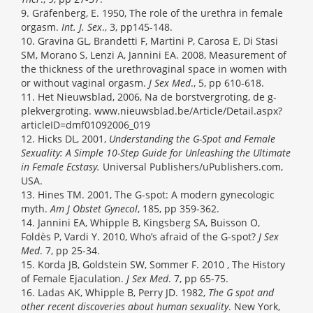
9. Gräfenberg, E. 1950, The role of the urethra in female
orgasm.
Int. J. Sex
., 3, pp145-148.
10. Gravina GL, Brandetti F, Martini P, Carosa E, Di Stasi
SM, Morano S, Lenzi A, Jannini EA. 2008, Measurement of
the thickness of the urethrovaginal space in women with
or without vaginal orgasm.
J Sex Med
., 5, pp 610-618.
11. Het Nieuwsblad, 2006, Na de borstvergroting, de g-
plekvergroting. www.nieuwsblad.be/Article/Detail.aspx?
articleID=dmf01092006_019
12. Hicks DL, 2001,
Understanding the G-Spot and Female
Sexuality: A Simple 10-Step Guide for Unleashing the Ultimate
in Female Ecstasy.
Universal Publishers/uPublishers.com,
USA.
13. Hines TM. 2001, The G-spot: A modern gynecologic
myth.
Am J Obstet Gynecol
, 185, pp 359-362.
14. Jannini EA, Whipple B, Kingsberg SA, Buisson O,
Foldès P, Vardi Y. 2010, Who’s afraid of the G-spot?
J Sex
Med
. 7, pp 25-34.
15. Korda JB, Goldstein SW, Sommer F. 2010 , The History
of Female Ejaculation.
J Sex Med
. 7, pp 65-75.
16. Ladas AK, Whipple B, Perry JD. 1982,
The G spot and
other recent discoveries about human sexuality
. New York,