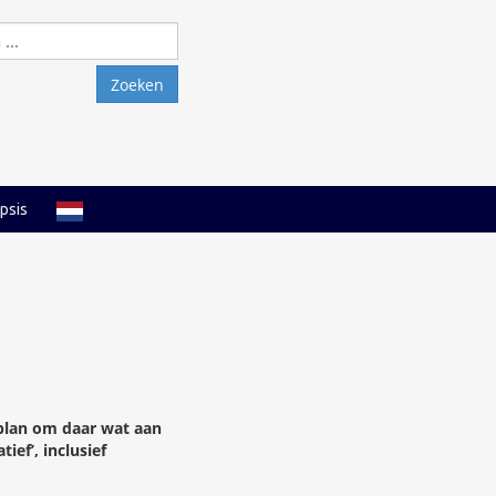
Zoeken
naar:
psis
n plan om daar wat aan
ief’, inclusief