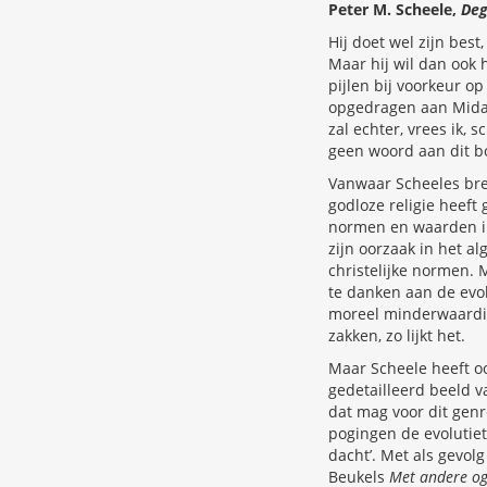
Peter M. Scheele,
Deg
Hij doet wel zijn bes
Maar hij wil dan ook h
pijlen bij voorkeur o
opgedragen aan Midas,
zal echter, vrees ik,
geen woord aan dit b
Vanwaar Scheeles bre
godloze religie heeft 
normen en waarden in
zijn oorzaak in het a
christelijke normen.
te danken aan de evol
moreel minderwaardige
zakken, zo lijkt het.
Maar Scheele heeft oo
gedetailleerd beeld v
dat mag voor dit genr
pogingen de evolutiet
dacht’. Met als gevol
Beukels
Met andere og