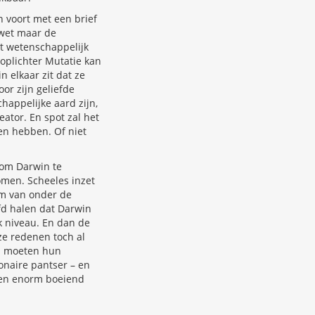
n voort met een brief
 wet maar de
et wetenschappelijk
roplichter Mutatie kan
n elkaar zit dat ze
or zijn geliefde
happelijke aard zijn,
ator. En spot zal het
en hebben. Of niet
 om Darwin te
omen. Scheeles inzet
am van onder de
ofd halen dat Darwin
 niveau. En dan de
ze redenen toch al
en moeten hun
onaire pantser – en
 een enorm boeiend