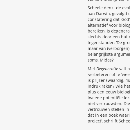
Scheele denkt de evol
aan Darwin, gevolgd 
constatering dat ‘God
alternatief voor biol
bereiken, is degenera
slechts door een buit
tegenstander: ‘De gro
maar van (verborgen) 
belangrijkste argume
soms, Midas?’
Met
Degeneratie
valt 
‘verbeteren’ of te ‘w
is prijzenswaardig, m
indruk raken? Wie het
plus een eeuw biolog
tweede potentiële lez
niet vertrouwden. Di
vertrouwen stellen in
dat in een boek waari
project’, schrijft Sche