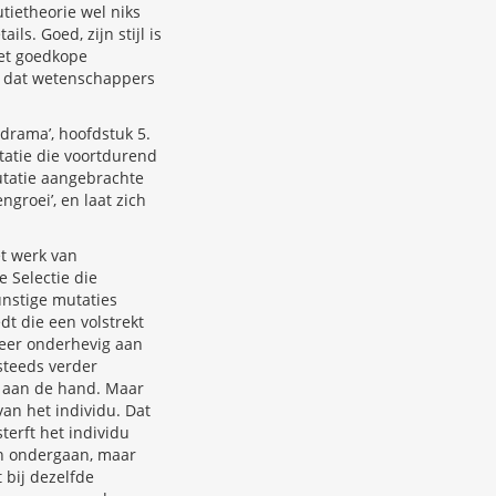
tietheorie wel niks
ls. Goed, zijn stijl is
het goedkope
dt dat wetenschappers
drama’, hoofdstuk 5.
tatie die voortdurend
utatie aangebrachte
groei’, en laat zich
t werk van
e Selectie die
unstige mutaties
t die een volstrekt
 meer onderhevig aan
steeds verder
rs aan de hand. Maar
van het individu. Dat
terft het individu
en ondergaan, maar
 bij dezelfde