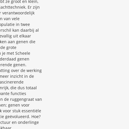
bt ze groot en klein,
jachttechniek. Er zijn
 verantwoordelijk
an van vele
pulatie in twee
rschil kan daarbij al
vallig uit elkaar
nken aan genen die
 de grote
u je met Scheele
inderdaad genen
lerende genen.
tting over de werking
meer inzicht in de
fascinerende
rijk, die dus totaal
wante functies
 in de ruggengraat van
nen; genen voor
k voor stuk essentiële
tie geëvolueerd. Hoe?
uctuur en onderlinge
nkbaar.