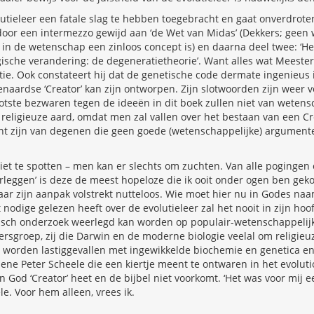
utieleer een fatale slag te hebben toegebracht en gaat onverdrote
door een intermezzo gewijd aan ‘de Wet van Midas’ (Dekkers; geen
’ in de wetenschap een zinloos concept is) en daarna deel twee: ‘H
ogische verandering: de degeneratietheorie’. Want alles wat Meeste
tie. Ook constateert hij dat de genetische code dermate ingenieus i
enaardse ‘Creator’ kan zijn ontworpen. Zijn slotwoorden zijn weer vo
otste bezwaren tegen de ideeën in dit boek zullen niet van wetensc
religieuze aard, omdat men zal vallen over het bestaan van een Cre
nt zijn van degenen die geen goede (wetenschappelijke) argument
niet te spotten – men kan er slechts om zuchten. Van alle pogingen
eerleggen’ is deze de meest hopeloze die ik ooit onder ogen ben gek
aar zijn aanpak volstrekt nutteloos. Wie moet hier nu in Godes na
 nodige gelezen heeft over de evolutieleer zal het nooit in zijn ho
isch onderzoek weerlegd kan worden op populair-wetenschappelijk
ersgroep, zij die Darwin en de moderne biologie veelal om religieu
e worden lastiggevallen met ingewikkelde biochemie en genetica 
 ene Peter Scheele die een kiertje meent te ontwaren in het evoluti
n God ‘Creator’ heet en de bijbel niet voorkomt. ‘Het was voor mij
ele. Voor hem alleen, vrees ik.