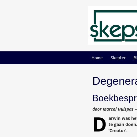
Ga
Ga
naar
naar
inhoud
hoofdmenu
Home
Skepter
B
Degenera
Boekbespr
door Marcel Hulspas 
D
arwin was het
te gaan doen
‘Creator’.