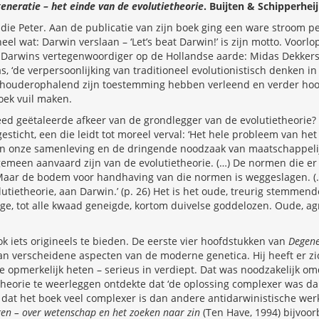
eneratie – het einde van de evolutietheorie
. Buijten & Schipperheij
t, die Peter. Aan de publicatie van zijn boek ging een ware stroom p
eel wat: Darwin verslaan – ‘Let’s beat Darwin!’ is zijn motto. Voorlopi
p Darwins vertegenwoordiger op de Hollandse aarde: Midas Dekkers
 ‘de verpersoonlijking van traditioneel evolutionistisch denken in
 schouderophalend zijn toestemming hebben verleend en verder hoo
oek vuil maken.
ed geëtaleerde afkeer van de grondlegger van de evolutietheorie
gesticht, een die leidt tot moreel verval: ‘Het hele probleem van he
 onze samenleving en de dringende noodzaak van maatschappelijk
lgemeen aanvaard zijn van de evolutietheorie. (…) De normen die er 
 Maar de bodem voor handhaving van die normen is weggeslagen. 
utietheorie, aan Darwin.’ (p. 26) Het is het oude, treurig stemmen
, tot alle kwaad geneigde, kortom duivelse goddelozen. Oude, agr
k iets origineels te bieden. De eerste vier hoofdstukken van
Degene
an verscheidene aspecten van de moderne genetica. Hij heeft er zic
e opmerkelijk heten – serieus in verdiept. Dat was noodzakelijk omda
heorie te weerleggen ontdekte dat ‘de oplossing complexer was dan
g dat het boek veel complexer is dan andere antidarwinistische wer
en – over wetenschap en het zoeken naar zin
(Ten Have, 1994) bijvoor