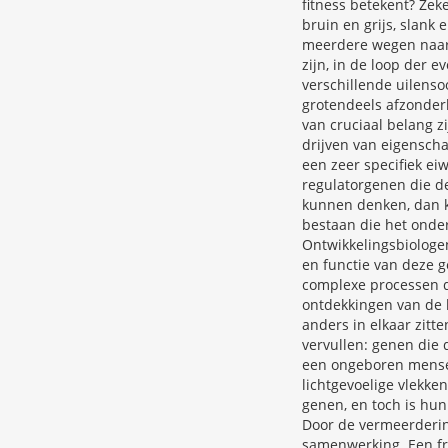
fitness betekent? Zeke
bruin en grijs, slank 
meerdere wegen naar 
zijn, in de loop der e
verschillende uilens
grotendeels afzonderli
van cruciaal belang zi
drijven van eigenscha
een zeer specifiek ei
regulatorgenen die de
kunnen denken, dan ko
bestaan die het onder
Ontwikkelingsbiologen
en functie van deze g
complexe processen d
ontdekkingen van de l
anders in elkaar zitt
vervullen: genen die 
een ongeboren mensen
lichtgevoelige vlekke
genen, en toch is hun
Door de vermeerderin
samenwerking. Een fra