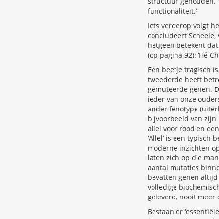
structuur gehouden. ‘
functionaliteit.’
Iets verderop volgt 
concludeert Scheele, v
hetgeen betekent dat 
(op pagina 92): ‘Hé C
Een beetje tragisch i
tweederde heeft betr
gemuteerde genen. Dat
ieder van onze ouders
ander fenotype (uiter
bijvoorbeeld van zijn
allel voor rood en een
‘Allel’ is een typisch
moderne inzichten op
laten zich op die man
aantal mutaties binne
bevatten genen altijd 
volledige biochemisc
geleverd, nooit meer 
Bestaan er ‘essentiël