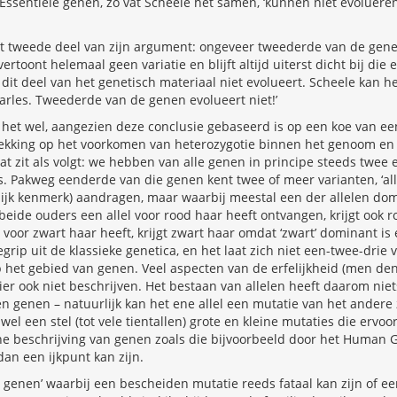
Essentiële genen, zo vat Scheele het samen, ‘kunnen niet evoluer
het tweede deel van zijn argument: ongeveer tweederde van de gene
ertoont helemaal geen variatie en blijft altijd uiterst dicht bij die 
dit deel van het genetisch materiaal niet evolueert. Scheele kan 
harles. Tweederde van de genen evolueert niet!’
s het wel, aangezien deze conclusie gebaseerd is op een koe van een
ekking op het voorkomen van heterozygotie binnen het genoom en n
 zit als volgt: we hebben van alle genen in principe steeds twee
. Pakweg eenderde van die genen kent twee of meer varianten, ‘alle
lijk kenmerk) aandragen, maar waarbij meestal een der allelen do
 beide ouders een allel voor rood haar heeft ontvangen, krijgt ook 
 voor zwart haar heeft, krijgt zwart haar omdat ‘zwart’ dominant is e
 begrip uit de klassieke genetica, en het laat zich niet een-twee-drie 
 het gebied van genen. Veel aspecten van de erfelijkheid (men de
ier ook niet beschrijven. Het bestaan van allelen heeft daarom nie
n genen – natuurlijk kan het ene allel een mutatie van het andere zi
wel een stel (tot vele tientallen) grote en kleine mutaties die ervo
he beschrijving van genen zoals die bijvoorbeeld door het Human 
dan een ijkpunt kan zijn.
e genen’ waarbij een bescheiden mutatie reeds fataal kan zijn of ee