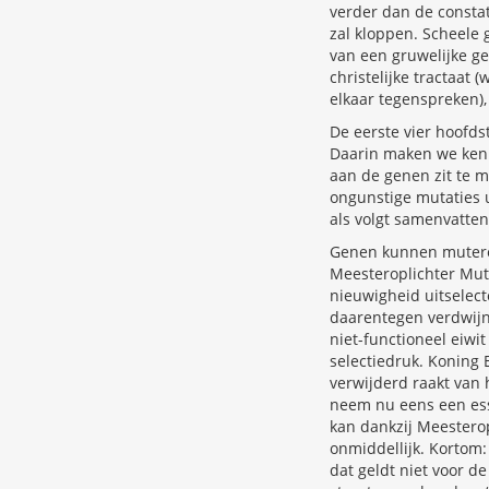
verder dan de constat
zal kloppen. Scheele g
van een gruwelijke ge
christelijke tractaat
elkaar tegenspreken),
De eerste vier hoofds
Daarin maken we kenn
aan de genen zit te m
ongunstige mutaties ui
als volgt samenvatten
Genen kunnen muteren
Meesteroplichter Mutat
nieuwigheid uitselec
daarentegen verdwijne
niet-functioneel eiwit
selectiedruk. Koning 
verwijderd raakt van 
neem nu eens een esse
kan dankzij Meesterop
onmiddellijk. Kortom
dat geldt niet voor d