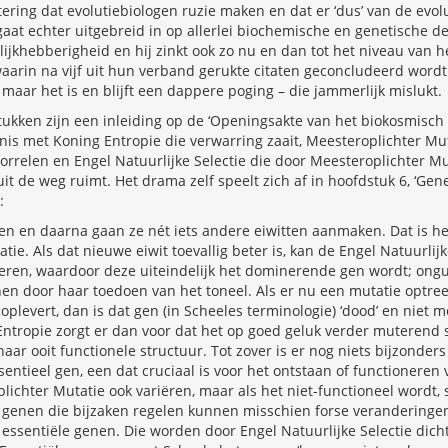
ering dat evolutiebiologen ruzie maken en dat er ‘dus’ van de evolu
aat echter uitgebreid in op allerlei biochemische en genetische detai
lijkhebberigheid en hij zinkt ook zo nu en dan tot het niveau van 
 (waarin na vijf uit hun verband gerukte citaten geconcludeerd wor
 maar het is en blijft een dappere poging – die jammerlijk mislukt.
tukken zijn een inleiding op de ‘Openingsakte van het biokosmisch 
is met Koning Entropie die verwarring zaait, Meesteroplichter Mu
orrelen en Engel Natuurlijke Selectie die door Meesteroplichter M
t de weg ruimt. Het drama zelf speelt zich af in hoofdstuk 6, ‘Genen
:
 en daarna gaan ze nét iets andere eiwitten aanmaken. Dat is he
ie. Als dat nieuwe eiwit toevallig beter is, kan de Engel Natuurlijk
teren, waardoor deze uiteindelijk het dominerende gen wordt; ong
n door haar toedoen van het toneel. Als er nu een mutatie optreed
 oplevert, dan is dat gen (in Scheeles terminologie) ‘dood’ en niet
Entropie zorgt er dan voor dat het op goed geluk verder muterend 
haar ooit functionele structuur. Tot zover is er nog niets bijzonde
ntieel gen, een dat cruciaal is voor het ontstaan of functioneren 
lichter Mutatie ook variëren, maar als het niet-functioneel wordt, s
: genen die bijzaken regelen kunnen misschien forse verandering
e essentiële genen. Die worden door Engel Natuurlijke Selectie dicht