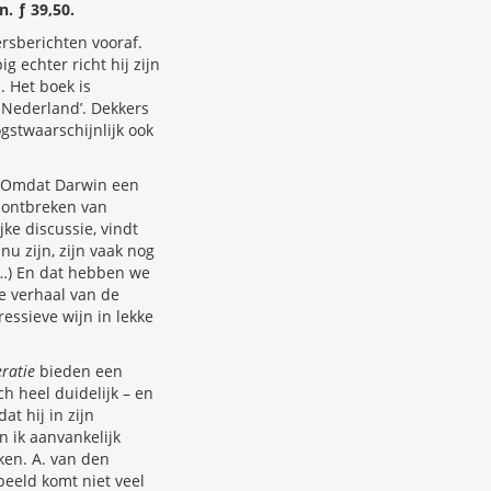
n. ƒ 39,50.
ersberichten vooraf.
g echter richt hij zijn
. Het boek is
 Nederland’. Dekkers
gstwaarschijnlijk ook
? Omdat Darwin een
t ontbreken van
e discussie, vindt
nu zijn, zijn vaak nog
(…) En dat hebben we
de verhaal van de
essieve wijn in lekke
ratie
bieden een
h heel duidelijk – en
t hij in zijn
 ik aanvankelijk
ken. A. van den
beeld komt niet veel