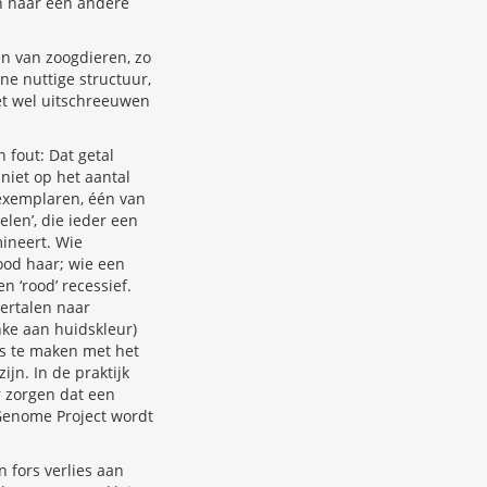
en naar een andere
n van zoogdieren, zo
ene nuttige structuur,
het wel uitschreeuwen
 fout: Dat getal
iet op het aantal
 exemplaren, één van
len’, die ieder een
mineert. Wie
rood haar; wie een
n ‘rood’ recessief.
vertalen naar
nke aan huidskleur)
ts te maken met het
jn. In de praktijk
or zorgen dat een
Genome Project wordt
n fors verlies aan