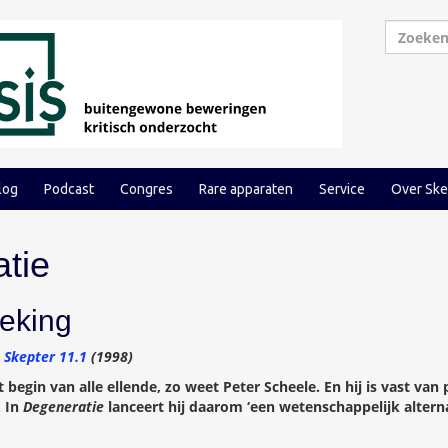
log
Podcast
Congres
Rare apparaten
Service
Over Ske
tie
eking
–
Skepter 11.1
(1998)
 begin van alle ellende, zo weet Peter Scheele. En hij is vast va
. In
Degeneratie
lanceert hij daarom ‘een wetenschappelijk alternat