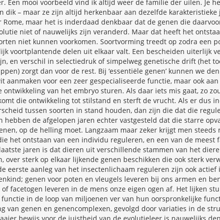
r. Een mooi voorbeeld vind ik altijd weer de familie der uilen. Je he
en dik – maar ze zijn altijd herkenbaar aan dezelfde karakteristieke 
Rome, maar het is inderdaad denkbaar dat de genen die daarvoor
volutie niet of nauwelijks zijn veranderd. Maar dat heeft het ontsta
oorten niet kunnen voorkomen. Soortvorming treedt op zodra een po
jk voortplantende delen uit elkaar valt. Een bescheiden uiterlijk ve
jn, en verschil in selectiedruk of simpelweg genetische drift (het toe
ppen) zorgt dan voor de rest. Bij ‘essentiële genen’ kunnen we de
wit aanmaken voor een zeer gespecialiseerde functie, maar ook aan
 ontwikkeling van het embryo sturen. Als daar iets mis gaat, zo zo
mt die ontwikkeling tot stilstand en sterft de vrucht. Als er dus 
scheid tussen soorten in stand houden, dan zijn die dat die regu
 hebben de afgelopen jaren echter vastgesteld dat die starre opva
enen, op de helling moet. Langzaam maar zeker krijgt men steeds 
ie het ontstaan van een individu reguleren, en een van de meest 
aatste jaren is dat dieren uit verschillende stammen van het dieren
en, over sterk op elkaar lijkende genen beschikken die ook sterk ver
de eerste aanleg van het insectenlichaam reguleren zijn ook actief
kind; genen voor poten en vleugels leveren bij ons armen en be
n of facetogen leveren in de mens onze eigen ogen af. Het lijken stu
 functie in de loop van miljoenen ver van hun oorspronkelijke func
g van genen en genencomplexen, gevolgd door variaties in de str
aier bewijs voor de juistheid van de evolutieleer is nauwelijks de