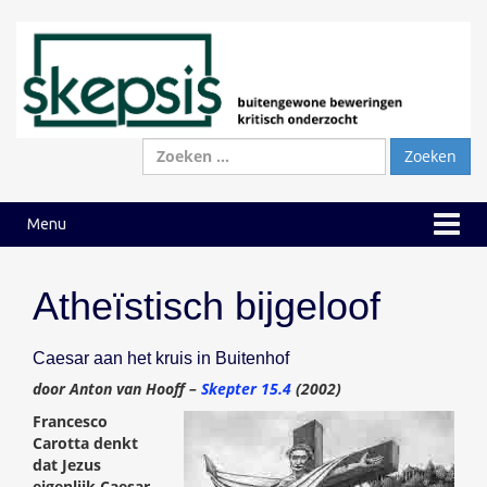
Ga
Ga
naar
naar
inhoud
hoofdmenu
Zoeken
naar:
Menu
Atheïstisch bijgeloof
Caesar aan het kruis in Buitenhof
door Anton van Hooff –
Skepter 15.4
(2002)
Francesco
Carotta denkt
dat Jezus
eigenlijk Caesar