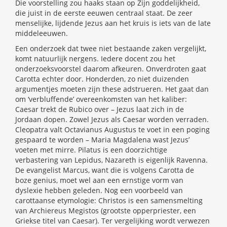
Die voorstelling zou haaks staan op Zijn goddelijkheid,
die juist in de eerste eeuwen centraal staat. De zeer
menselijke, lijdende Jezus aan het kruis is iets van de late
middeleeuwen.
Een onderzoek dat twee niet bestaande zaken vergelijkt,
komt natuurlijk nergens. Iedere docent zou het
onderzoeksvoorstel daarom afkeuren. Onverdroten gaat
Carotta echter door. Honderden, zo niet duizenden
argumentjes moeten zijn these adstrueren. Het gaat dan
om ‘verbluffende’ overeenkomsten van het kaliber:
Caesar trekt de Rubico over – Jezus laat zich in de
Jordaan dopen. Zowel Jezus als Caesar worden verraden.
Cleopatra valt Octavianus Augustus te voet in een poging
gespaard te worden – Maria Magdalena wast Jezus’
voeten met mirre. Pilatus is een doorzichtige
verbastering van Lepidus, Nazareth is eigenlijk Ravenna.
De evangelist Marcus, want die is volgens Carotta de
boze genius, moet wel aan een ernstige vorm van
dyslexie hebben geleden. Nog een voorbeeld van
carottaanse etymologie: Christos is een samensmelting
van Archiereus Megistos (grootste opperpriester, een
Griekse titel van Caesar). Ter vergelijking wordt verwezen