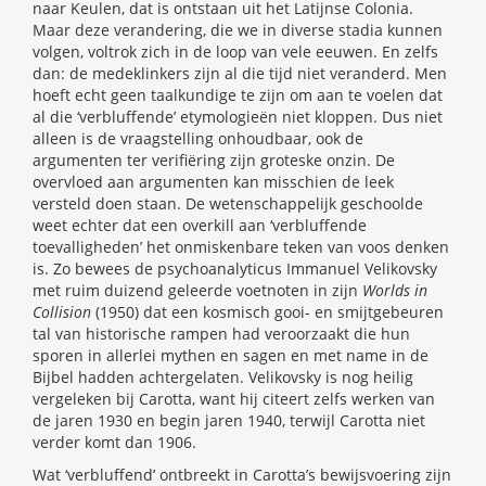
naar Keulen, dat is ontstaan uit het Latijnse Colonia.
Maar deze verandering, die we in diverse stadia kunnen
volgen, voltrok zich in de loop van vele eeuwen. En zelfs
dan: de medeklinkers zijn al die tijd niet veranderd. Men
hoeft echt geen taalkundige te zijn om aan te voelen dat
al die ‘verbluffende’ etymologieën niet kloppen. Dus niet
alleen is de vraagstelling onhoudbaar, ook de
argumenten ter verifiëring zijn groteske onzin. De
overvloed aan argumenten kan misschien de leek
versteld doen staan. De wetenschappelijk geschoolde
weet echter dat een overkill aan ‘verbluffende
toevalligheden’ het onmiskenbare teken van voos denken
is. Zo bewees de psychoanalyticus Immanuel Velikovsky
met ruim duizend geleerde voetnoten in zijn
Worlds in
Collision
(1950) dat een kosmisch gooi- en smijtgebeuren
tal van historische rampen had veroorzaakt die hun
sporen in allerlei mythen en sagen en met name in de
Bijbel hadden achtergelaten. Velikovsky is nog heilig
vergeleken bij Carotta, want hij citeert zelfs werken van
de jaren 1930 en begin jaren 1940, terwijl Carotta niet
verder komt dan 1906.
Wat ‘verbluffend’ ontbreekt in Carotta’s bewijsvoering zijn