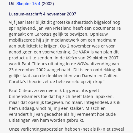
Uit:
Skepter 15.4
(2002)
Lustrum-naschrift 4 november 2007
Vijf jaar later blijkt dit groteske atheïstisch bijgeloof nog
springlevend. Jan van Friesland heeft een documentaire
gemaakt om Carotta’s gelijk te bewijzen. Opnieuw
mobiliseerde hij zijn medianetwerk om een maximum
aan publiciteit te krijgen. Op 2 november was er voor
genodigden een voorvertoning. De VARA is van plan dit
product uit te zenden. In de
Metro
van 29 oktober 2007
wordt Paul Cliteurs uitlating in de
NOVA
-uitzending van
23 december 2002 aangehaald: ‘Dit is een ontdekking die
gelijk staat aan de denkbeelden van Darwin en Galileo.
Carotta’s theorie zet de hele wereld op zijn kop.’
Paul Cliteur, zo verneem ik bij geruchte, geeft
binnenskamers toe dat hij zich heeft laten inpakken,
maar dat openlijk toegeven, ho maar. Integendeel, als ik
hem uitdaag, vindt hij mij een stalker. Misschien
verandert hij van gedachte als hij verneemt hoe oude
uitlatingen van hem worden gebruikt.
Onze Verlichtingsapostelen hebben (net als ik) niet zoveel