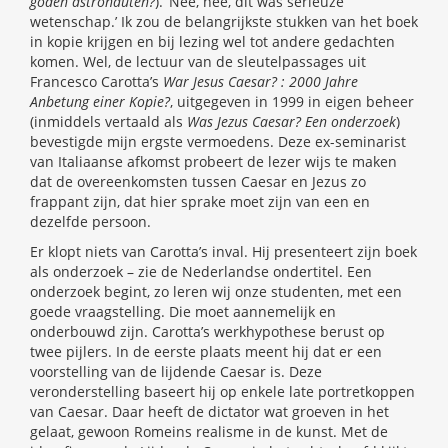
goden astronauten?
). ‘Nee, nee, dit was serieuze
wetenschap.’ Ik zou de belangrijkste stukken van het boek
in kopie krijgen en bij lezing wel tot andere gedachten
komen. Wel, de lectuur van de sleutelpassages uit
Francesco Carotta’s
War Jesus Caesar?
: 2000 Jahre
Anbetung einer Kopie?
, uitgegeven in 1999 in eigen beheer
(inmiddels vertaald als
Was Jezus Caesar? Een onderzoek
)
bevestigde mijn ergste vermoedens. Deze ex-seminarist
van Italiaanse afkomst probeert de lezer wijs te maken
dat de overeenkomsten tussen Caesar en Jezus zo
frappant zijn, dat hier sprake moet zijn van een en
dezelfde persoon.
Er klopt niets van Carotta’s inval. Hij presenteert zijn boek
als onderzoek – zie de Nederlandse ondertitel. Een
onderzoek begint, zo leren wij onze studenten, met een
goede vraagstelling. Die moet aannemelijk en
onderbouwd zijn. Carotta’s werkhypothese berust op
twee pijlers. In de eerste plaats meent hij dat er een
voorstelling van de lijdende Caesar is. Deze
veronderstelling baseert hij op enkele late portretkoppen
van Caesar. Daar heeft de dictator wat groeven in het
gelaat, gewoon Romeins realisme in de kunst. Met de