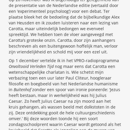
de presentatie van de Nederlandse editie (vertaald door
een ‘experimenteel psycholoog’) voor een debat. Ter
plaatse bleek het de bedoeling dat de bijbelkundige Alex
van Heusden en ik zouden luisteren naar een lezing van
Carotta, maar uiteindelijk bedongen we evenveel
spreektijd. We hebben toen de vloer aangeveegd met
Carotta’s groteske onzin. Carotta, door zijn aanhangers
beschreven als een buitengewoon hoffelijk man, verloor
zijn vriendelijkheid en schold mij voor een ezel uit.
Op 1 december vertelde ik in het VPRO-radioprogramma
Onvoltooid Verleden Tijd
nog maar eens dat Carotta een
wetenschappelijke charlatan is. Wie schetst mijn
verbazing toen een uur later Paul Cliteur, hoogleraar
filosofie en boegbeeld van het Nederlandse humanisme
in
Buitenhof
zonder een spoor van ironie poneerde: ‘Jezus
heeft bestaan, maar in werkelijkheid was hij Julius
Caesar. Zo heeft Julius Caesar na zijn moord aan het
kruis gehangen, als wassen beeld met dolkstoten in de
zij. Deze ontdekking gooit de hele cultuurgeschiedenis
omver.’ Bij deze woorden toonde hij een soort
zondagsschoolprent waarin Caesar wordt getoond als het