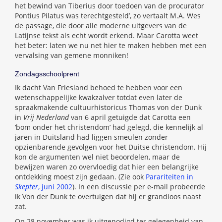
het bewind van Tiberius door toedoen van de procurator
Pontius Pilatus was terechtgesteld’, zo vertaalt M.A. Wes
de passage, die door alle moderne uitgevers van de
Latijnse tekst als echt wordt erkend. Maar Carotta weet
het beter: laten we nu net hier te maken hebben met een
vervalsing van gemene monniken!
Zondagsschoolprent
Ik dacht Van Friesland behoed te hebben voor een
wetenschappelijke kwakzalver totdat even later de
spraakmakende cultuurhistoricus Thomas von der Dunk
in
Vrij Nederland
van 6 april getuigde dat Carotta een
‘bom onder het christendom’ had gelegd, die kennelijk al
jaren in Duitsland had liggen smeulen zonder
opzienbarende gevolgen voor het Duitse christendom. Hij
kon de argumenten wel niet beoordelen, maar de
bewijzen waren zo overvloedig dat hier een belangrijke
ontdekking moest zijn gedaan. (Zie ook
Parariteiten in
Skepter
, juni 2002
). In een discussie per e-mail probeerde
ik Von der Dunk te overtuigen dat hij er grandioos naast
zat.
Op 28 november was ik uitgenodigd ter gelegenheid van