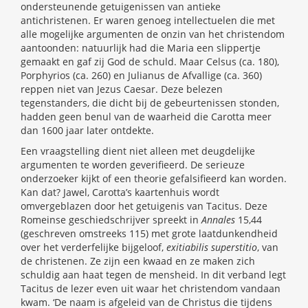
ondersteunende getuigenissen van antieke
antichristenen. Er waren genoeg intellectuelen die met
alle mogelijke argumenten de onzin van het christendom
aantoonden: natuurlijk had die Maria een slippertje
gemaakt en gaf zij God de schuld. Maar Celsus (ca. 180),
Porphyrios (ca. 260) en Julianus de Afvallige (ca. 360)
reppen niet van Jezus Caesar. Deze belezen
tegenstanders, die dicht bij de gebeurtenissen stonden,
hadden geen benul van de waarheid die Carotta meer
dan 1600 jaar later ontdekte.
Een vraagstelling dient niet alleen met deugdelijke
argumenten te worden geverifieerd. De serieuze
onderzoeker kijkt of een theorie gefalsifieerd kan worden.
Kan dat? Jawel, Carotta’s kaartenhuis wordt
omvergeblazen door het getuigenis van Tacitus. Deze
Romeinse geschiedschrijver spreekt in
Annales
15,44
(geschreven omstreeks 115) met grote laatdunkendheid
over het verderfelijke bijgeloof,
exitiabilis superstitio
, van
de christenen. Ze zijn een kwaad en ze maken zich
schuldig aan haat tegen de mensheid. In dit verband legt
Tacitus de lezer even uit waar het christendom vandaan
kwam. ‘De naam is afgeleid van de Christus die tijdens