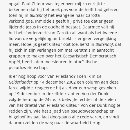
opgaf. Paul Cliteur was tegenover mij zo eerlijk te
bekennen dat hij het boek pas voor de helft had gelezen
toen hij in
Buitenhof
het evangelie naar Carotta
verkondigde. Inmiddels geeft hij privé toe dat er geen
lijdende Jezus in de oudheid bestaat. Daarmee valt hij
het hele ‘onderzoek’ van Carotta af, want als het tweede
lid van de vergelijking ontbreekt, is er geen vergelijking
meer. Hopelijk geeft Cliteur ooit toe, liefst in
Buitenhof
, dat
hij zich in zijn verlangen om met Kerstmis in aantocht
grappen te maken over het Caesaristisch Democratisch
Appèl, heeft laten meesleuren in atheïstische
pseudowetenschap.
Is er nog hoop voor Van Friesland? Toen ik in
De
Gelderlander
op 14 december 2002 een column aan deze
farce wijdde, reageerde hij als door een wesp gestoken
op 19 december in dezelfde krant en Von der Dunk
volgde hem op de 24ste. Ik betwijfel echter of de zielen
van het drietal Van Friesland-Cliteur-Von der Dunk nog te
redden zijn. Wie het zijpad van pseudowetenschap en
bijgeloof inslaat, laat doorgaans alle rede varen, en vindt
daarom zelden de weg naar de waarheid terug.