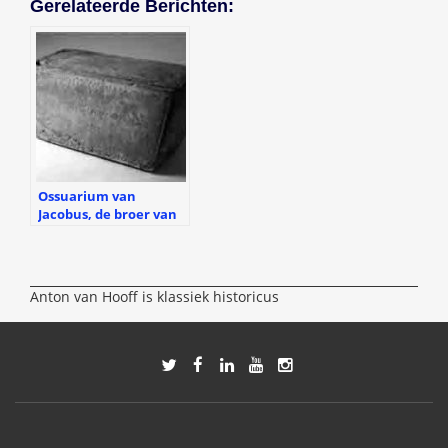
Gerelateerde Berichten:
Ossuarium van
Jacobus, de broer van
Jezus?
Anton van Hooff is klassiek historicus