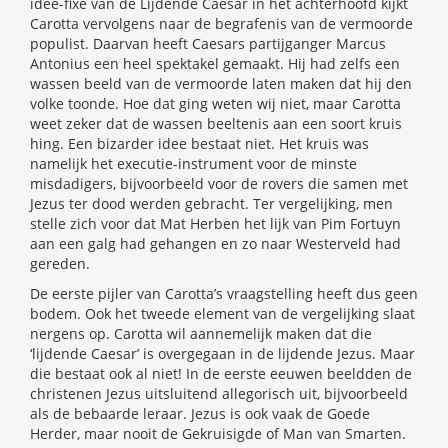
idee-fixe van de Lijdende Caesar in het achterhoofd kijkt
Carotta vervolgens naar de begrafenis van de vermoorde
populist. Daarvan heeft Caesars partijganger Marcus
Antonius een heel spektakel gemaakt. Hij had zelfs een
wassen beeld van de vermoorde laten maken dat hij den
volke toonde. Hoe dat ging weten wij niet, maar Carotta
weet zeker dat de wassen beeltenis aan een soort kruis
hing. Een bizarder idee bestaat niet. Het kruis was
namelijk het executie-instrument voor de minste
misdadigers, bijvoorbeeld voor de rovers die samen met
Jezus ter dood werden gebracht. Ter vergelijking, men
stelle zich voor dat Mat Herben het lijk van Pim Fortuyn
aan een galg had gehangen en zo naar Westerveld had
gereden.
De eerste pijler van Carotta’s vraagstelling heeft dus geen
bodem. Ook het tweede element van de vergelijking slaat
nergens op. Carotta wil aannemelijk maken dat die
‘lijdende Caesar’ is overgegaan in de lijdende Jezus. Maar
die bestaat ook al niet! In de eerste eeuwen beeldden de
christenen Jezus uitsluitend allegorisch uit, bijvoorbeeld
als de bebaarde leraar. Jezus is ook vaak de Goede
Herder, maar nooit de Gekruisigde of Man van Smarten.