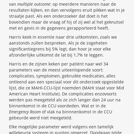
van
multiple outcome
: op meerdere manieren naar de
resultaten kijken, en dan vervolgens eruit pikken wat in je
straatje past. Als een onderzoeker dat doet is het
bovendien maar de vraag of hij of zij wel al het geknutsel
met en gevis in de gegevens gerapporteerd heeft.
Harris keek in essentie naar drie uitkomsten, zoals we
aanstonds zullen bespreken. Als je de zogeheten
significantiegrens bij 5% legt, dan hoor je voor elke
afzonderlijke uitkomst de lat bij 1,7% te leggen.
Harris en de zijnen keken per patiënt naar wel 34
parameters van de meest uiteenlopende soort:
complicaties, symptomen, gebruikte medicaties, alles
ontleend aan een speciaal voor dit onderzoek opgestelde
lijst, die ze MAHI-CCU-lijst noemden (MAHI staat voor Mid
American Heart Institute). De complicaties enzovoorts
werden pas meegeteld als ze zich langer dan 24 uur na
binnenkomst in de CCU voordeden. Wat er in de
Emergency Room
of vlak na binnnenkomst in de CCU
gebeurde werd niet meegeteld.
Elke mogelijke parameter werd volgens een tamelijk
willekeurig systeem in punten omgezet. Doodgaan telde