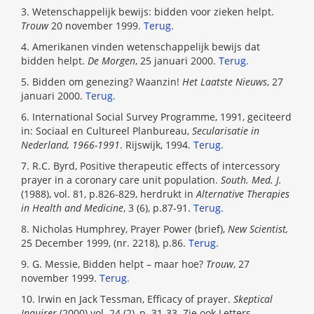
3. Wetenschappelijk bewijs: bidden voor zieken helpt.
Trouw
20 november 1999.
Terug.
4. Amerikanen vinden wetenschappelijk bewijs dat
bidden helpt.
De Morgen
, 25 januari 2000.
Terug.
5. Bidden om genezing? Waanzin!
Het Laatste Nieuws
, 27
januari 2000.
Terug.
6. International Social Survey Programme, 1991, geciteerd
in: Sociaal en Cultureel Planbureau,
Secularisatie in
Nederland, 1966-1991
. Rijswijk, 1994.
Terug.
7. R.C. Byrd, Positive therapeutic effects of intercessory
prayer in a coronary care unit population.
South. Med. J.
(1988), vol. 81, p.826-829, herdrukt in
Alternative Therapies
in Health and Medicine
, 3 (6), p.87-91.
Terug.
8. Nicholas Humphrey, Prayer Power (brief),
New Scientist,
25 December 1999, (nr. 2218), p.86.
Terug.
9. G. Messie, Bidden helpt – maar hoe?
Trouw
, 27
november 1999.
Terug.
10. Irwin en Jack Tessman, Efficacy of prayer.
Skeptical
Inquirer
(2000) vol. 24 (2), p. 31-33. Zie ook Letters,