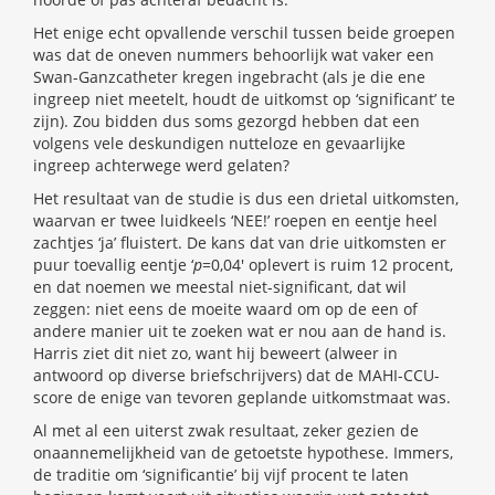
Het enige echt opvallende verschil tussen beide groepen
was dat de oneven nummers behoorlijk wat vaker een
Swan-Ganzcatheter kregen ingebracht (als je die ene
ingreep niet meetelt, houdt de uitkomst op ‘significant’ te
zijn). Zou bidden dus soms gezorgd hebben dat een
volgens vele deskundigen nutteloze en gevaarlijke
ingreep achterwege werd gelaten?
Het resultaat van de studie is dus een drietal uitkomsten,
waarvan er twee luidkeels ‘NEE!’ roepen en eentje heel
zachtjes ‘ja’ fluistert. De kans dat van drie uitkomsten er
puur toevallig eentje ‘
p
=0,04′ oplevert is ruim 12 procent,
en dat noemen we meestal niet-significant, dat wil
zeggen: niet eens de moeite waard om op de een of
andere manier uit te zoeken wat er nou aan de hand is.
Harris ziet dit niet zo, want hij beweert (alweer in
antwoord op diverse briefschrijvers) dat de MAHI-CCU-
score de enige van tevoren geplande uitkomstmaat was.
Al met al een uiterst zwak resultaat, zeker gezien de
onaannemelijkheid van de getoetste hypothese. Immers,
de traditie om ‘significantie’ bij vijf procent te laten