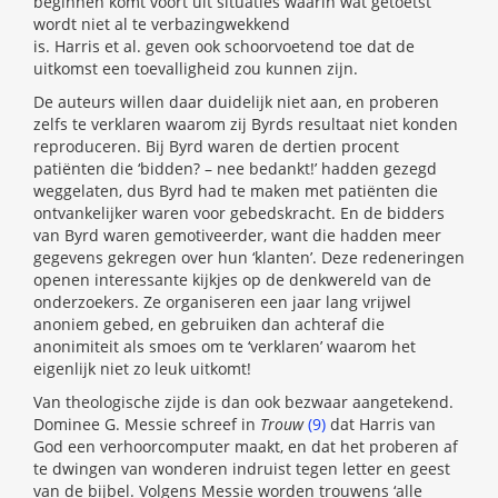
beginnen komt voort uit situaties waarin wat getoetst
wordt niet al te verbazingwekkend
is. Harris et al. geven ook schoorvoetend toe dat de
uitkomst een toevalligheid zou kunnen zijn.
De auteurs willen daar duidelijk niet aan, en proberen
zelfs te verklaren waarom zij Byrds resultaat niet konden
reproduceren. Bij Byrd waren de dertien procent
patiënten die ‘bidden? – nee bedankt!’ hadden gezegd
weggelaten, dus Byrd had te maken met patiënten die
ontvankelijker waren voor gebedskracht. En de bidders
van Byrd waren gemotiveerder, want die hadden meer
gegevens gekregen over hun ‘klanten’. Deze redeneringen
openen interessante kijkjes op de denkwereld van de
onderzoekers. Ze organiseren een jaar lang vrijwel
anoniem gebed, en gebruiken dan achteraf die
anonimiteit als smoes om te ‘verklaren’ waarom het
eigenlijk niet zo leuk uitkomt!
Van theologische zijde is dan ook bezwaar aangetekend.
Dominee G. Messie schreef in
Trouw
(9)
dat Harris van
God een verhoorcomputer maakt, en dat het proberen af
te dwingen van wonderen indruist tegen letter en geest
van de bijbel. Volgens Messie worden trouwens ‘alle