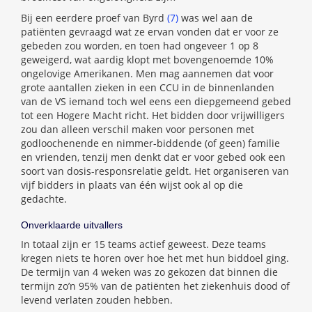
Bij een eerdere proef van Byrd
(7)
was wel aan de
patiënten gevraagd wat ze ervan vonden dat er voor ze
gebeden zou worden, en toen had ongeveer 1 op 8
geweigerd, wat aardig klopt met bovengenoemde 10%
ongelovige Amerikanen. Men mag aannemen dat voor
grote aantallen zieken in een CCU in de binnenlanden
van de VS iemand toch wel eens een diepgemeend gebed
tot een Hogere Macht richt. Het bidden door vrijwilligers
zou dan alleen verschil maken voor personen met
godloochenende en nimmer-biddende (of geen) familie
en vrienden, tenzij men denkt dat er voor gebed ook een
soort van dosis-responsrelatie geldt. Het organiseren van
vijf bidders in plaats van één wijst ook al op die
gedachte.
Onverklaarde uitvallers
In totaal zijn er 15 teams actief geweest. Deze teams
kregen niets te horen over hoe het met hun biddoel ging.
De termijn van 4 weken was zo gekozen dat binnen die
termijn zo’n 95% van de patiënten het ziekenhuis dood of
levend verlaten zouden hebben.