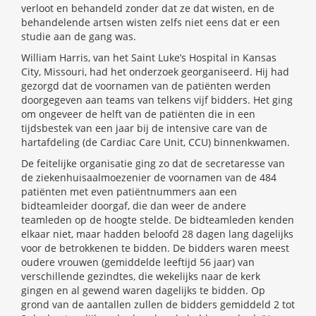
verloot en behandeld zonder dat ze dat wisten, en de
behandelende artsen wisten zelfs niet eens dat er een
studie aan de gang was.
William Harris, van het Saint Luke’s Hospital in Kansas
City, Missouri, had het onderzoek georganiseerd. Hij had
gezorgd dat de voornamen van de patiënten werden
doorgegeven aan teams van telkens vijf bidders. Het ging
om ongeveer de helft van de patiënten die in een
tijdsbestek van een jaar bij de intensive care van de
hartafdeling (de Cardiac Care Unit, CCU) binnenkwamen.
De feitelijke organisatie ging zo dat de secretaresse van
de ziekenhuisaalmoezenier de voornamen van de 484
patiënten met even patiëntnummers aan een
bidteamleider doorgaf, die dan weer de andere
teamleden op de hoogte stelde. De bidteamleden kenden
elkaar niet, maar hadden beloofd 28 dagen lang dagelijks
voor de betrokkenen te bidden. De bidders waren meest
oudere vrouwen (gemiddelde leeftijd 56 jaar) van
verschillende gezindtes, die wekelijks naar de kerk
gingen en al gewend waren dagelijks te bidden. Op
grond van de aantallen zullen de bidders gemiddeld 2 tot