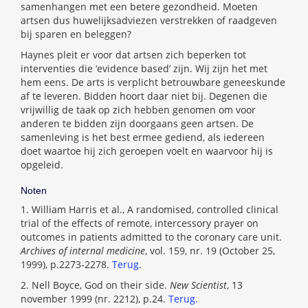
samenhangen met een betere gezondheid. Moeten
artsen dus huwelijksadviezen verstrekken of raadgeven
bij sparen en beleggen?
Haynes pleit er voor dat artsen zich beperken tot
interventies die ‘evidence based’ zijn. Wij zijn het met
hem eens. De arts is verplicht betrouwbare geneeskunde
af te leveren. Bidden hoort daar niet bij. Degenen die
vrijwillig de taak op zich hebben genomen om voor
anderen te bidden zijn doorgaans geen artsen. De
samenleving is het best ermee gediend, als iedereen
doet waartoe hij zich geroepen voelt en waarvoor hij is
opgeleid.
Noten
1. William Harris et al., A randomised, controlled clinical
trial of the effects of remote, intercessory prayer on
outcomes in patients admitted to the coronary care unit.
Archives of internal medicine
, vol. 159, nr. 19 (October 25,
1999), p.2273-2278.
Terug.
2. Nell Boyce, God on their side.
New Scientist
, 13
november 1999 (nr. 2212), p.24.
Terug.