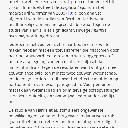
moet er wel een zeer, zeer strak protocol komen, zei hij
vroom. Inmiddels heeft de
Skeptical Inquirer
in het
maart/aprilnummer van 2000
(10)
al een analyse
afgedrukt van de studies van Byrd en Harris waar
onafhankelijk van ons het grootste bezwaar tegen de
studie van Harris (niet-significant vanwege
multiple
outcome
) wordt ingebracht.
Iedereen moet voor zichzelf maar bedenken of we te
maken hebben met een toevalstreffer die misschien door
naar het antwoord toe te rekenen wat is opgepoetst of
met de afspiegeling van een echt verschijnsel dat
lijnrecht indruist tegen de resultaten van twintig of meer
eeuwen theologie, ten minste twee eeuwen wetenschap,
en de enige eerdere studie over het effect van bidden op
hartpatiënten van twaalf jaar geleden. Voor personen
met lak aan wetenschap en primitieve geloofsopvattingen
is de keus duidelijk, en voor vrijwel ieder ander ook, lijkt
ons.
De studie van Harris et al. stimuleert ongewenste
ontwikkelingen. Ze houdt het gevaar in dat artsen druk
gaan uitoefenen op zieken om hun mening over religie te
beïnvloeden. Of ze gaan schuldgevoelens aankweken (u