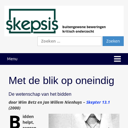
Ga
Ga
naar
naar
inhoud
hoofdmenu
Zoeken
naar:
Menu
Met de blik op oneindig
De wetenschap van het bidden
door Wim Betz en Jan Willem Nienhuys –
Skepter 13.1
(2000)
B
idden
helpt,
zeggen