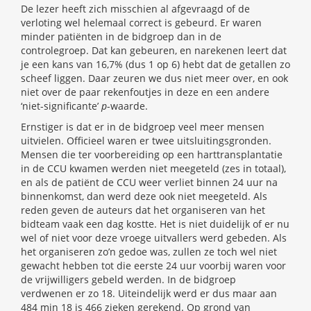
De lezer heeft zich misschien al afgevraagd of de
verloting wel helemaal correct is gebeurd. Er waren
minder patiënten in de bidgroep dan in de
controlegroep. Dat kan gebeuren, en narekenen leert dat
je een kans van 16,7% (dus 1 op 6) hebt dat de getallen zo
scheef liggen. Daar zeuren we dus niet meer over, en ook
niet over de paar rekenfoutjes in deze en een andere
‘niet-significante’
p
-waarde.
Ernstiger is dat er in de bidgroep veel meer mensen
uitvielen. Officieel waren er twee uitsluitingsgronden.
Mensen die ter voorbereiding op een harttransplantatie
in de CCU kwamen werden niet meegeteld (zes in totaal),
en als de patiënt de CCU weer verliet binnen 24 uur na
binnenkomst, dan werd deze ook niet meegeteld. Als
reden geven de auteurs dat het organiseren van het
bidteam vaak een dag kostte. Het is niet duidelijk of er nu
wel of niet voor deze vroege uitvallers werd gebeden. Als
het organiseren zo’n gedoe was, zullen ze toch wel niet
gewacht hebben tot die eerste 24 uur voorbij waren voor
de vrijwilligers gebeld werden. In de bidgroep
verdwenen er zo 18. Uiteindelijk werd er dus maar aan
484 min 18 is 466 zieken gerekend. Op grond van