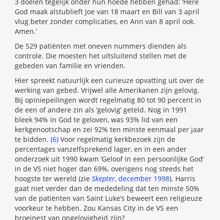
3 doelen tegelijk onder hun hoede hebben gehad: ‘Here
God maak alstublieft Joe van 18 maart en Bill van 3 april
vlug beter zonder complicaties, en Ann van 8 april ook.
Amen.’
De 529 patiënten met oneven nummers dienden als
controle. Die moesten het uitsluitend stellen met de
gebeden van familie en vrienden.
Hier spreekt natuurlijk een curieuze opvatting uit over de
werking van gebed. Vrijwel alle Amerikanen zijn gelovig.
Bij opiniepeilingen wordt regelmatig 80 tot 90 percent in
de een of andere zin als ‘gelovig’ geteld. Nog in 1991
bleek 94% in God te geloven, was 93% lid van een
kerkgenootschap en zei 92% ten minste eenmaal per jaar
te bidden.
(6)
Voor regelmatig kerkbezoek zijn de
percentages vanzelfsprekend lager, en in een ander
onderzoek uit 1990 kwam ‘Geloof in een persoonlijke God’
in de VS niet hoger dan 69%, overigens nog steeds het
hoogste ter wereld (zie
Skepter
, december 1998
). Harris
gaat niet verder dan de mededeling dat ten minste 50%
van de patiënten van Saint Luke’s beweert een religieuze
voorkeur te hebben. Zou Kansas City in de VS een
broeinest van ongelovigheid zijn?