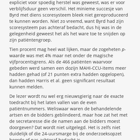
expliciet voor spoedig herstel was geweest, was er voor
verblijfsduur geen verschil. Het minieme succesje van
Byrd met diens scoresysteem bleek niet gereproduceerd
te kunnen worden. Niet zo vreemd, want Byrd had zijn
scoresysteem pas achteraf bedacht, dus hij was in de
gelegenheid geweest het als het ware toe te snijden op
zijn patiëntengroep.
Tien procent mag heel wat lijken, maar de zogeheten
p
-
waarde was met 4% maar net onder de magische
vijfprocentsgrens. Als de 466 patiënten waarvoor
gebeden werd samen een dozijn MAHI-CCU-items meer
hadden gehad (of 21 punten extra hadden opgelopen),
dan hadden Harris et al. geen significant resultaat
kunnen melden.
De lezer wordt nu wel erg nieuwsgierig naar de exacte
toedracht bij het laten vallen van de even
patiëntnummers. Weliswaar waren de behandelende
artsen en de bidders geblindeerd, maar hoe zat het met
de secretaresse die de namen aan de bidders moest
doorgeven? Dat wordt niet uitgelegd. Het is zelfs niet
duidelijk of die 24-uursmarge bij de onderzoeksopzet
hoorde of pas achteraf bedacht is.