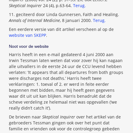
Skeptical Inquirer
24 (4), p.63-64.
Terug.
11. geciteerd door Linda Gunnersen, Faith and Healing.
Annals of Internal Medicine
, 8 januari 2000.
Terug.
Een eerdere versie van dit artikel verscheen al op de
website van SKEPP
.
Noot voor de website
Harris heeft in een e-mail gedateerd 4 juni 2000 aan
Irwin Tessman laten weten dat voor zover hij kan nagaan
alle uitvallers in de eerste 24 uur de CCU levend hebben
verlaten: ‘It appears that all departures from both groups
were discharges not deaths.’ Harris heeft twee
verklaringen: 1. toeval of 2. er werd in feite eerder
begonnen met bidden, maar hij heeft geen gegevens
waar dit uit uit kan blijken. Harris benadrukt dat de
scheve verdeling ze helemaal niet was opgevallen (‘we
really didn’t catch it’).
De brieven naar
Skeptical Inquirer
over het artikel van de
gebroeders Tessman gingen ook over het punt dat
familie en vrienden ook voor de controlegroep gebeden