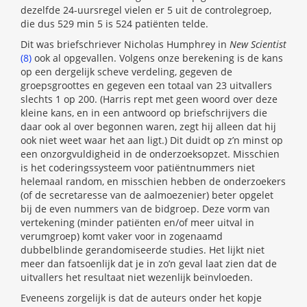
dezelfde 24-uursregel vielen er 5 uit de controlegroep,
die dus 529 min 5 is 524 patiënten telde.
Dit was briefschriever Nicholas Humphrey in
New Scientist
(8)
ook al opgevallen. Volgens onze berekening is de kans
op een dergelijk scheve verdeling, gegeven de
groepsgroottes en gegeven een totaal van 23 uitvallers
slechts 1 op 200. (Harris rept met geen woord over deze
kleine kans, en in een antwoord op briefschrijvers die
daar ook al over begonnen waren, zegt hij alleen dat hij
ook niet weet waar het aan ligt.) Dit duidt op z’n minst op
een onzorgvuldigheid in de onderzoeksopzet. Misschien
is het coderingssysteem voor patiëntnummers niet
helemaal random, en misschien hebben de onderzoekers
(of de secretaresse van de aalmoezenier) beter opgelet
bij de even nummers van de bidgroep. Deze vorm van
vertekening (minder patiënten en/of meer uitval in
verumgroep) komt vaker voor in zogenaamd
dubbelblinde gerandomiseerde studies. Het lijkt niet
meer dan fatsoenlijk dat je in zo’n geval laat zien dat de
uitvallers het resultaat niet wezenlijk beïnvloeden.
Eveneens zorgelijk is dat de auteurs onder het kopje