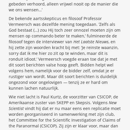
gebeden verhoord, alleen vrijwel nooit op de manier die
we ons wensen…’
De bekende aartsskepticus en filosoof Professor
Vermeersch was dezelfde mening toegedaan. ‘Zelfs als
God bestaat (…) zou Hij toch zeer onnozel moeten zijn om
mensen op commando beter te maken,’ fulmineerde de
filosoof tegen de interviewer van
Het Laatste Nieuws
, en
hij zette zijn woorden kracht bij met: ‘Je reinste waanzin,
sorry dat ik me hier zo zit op te winden, maar dit is
ronduit idioot.’ Vermeersch voegde eraan toe dat je met
dit soort berichten valse hoop geeft. Bidden helpt wel
volgens hem, namelijk voor de bidder zelf, omdat je er
rustiger van wordt. Maar dit soort berichten is duidelijk
ongezond voor ongelovigen — tenzij ze er hard om
kunnen lachen natuurlijk.
Wie niet lacht is Paul Kurtz, de voorzitter van CSICOP, de
Amerikaanse zuster van SKEPP en Skepsis. Volgens
New
Scientist
vindt hij dat er nu maar eens een replicatie moet
worden georganiseerd in samenwerking met zijn club,
het Committee for the Scientific Investigation of Claims of
the Paranormal (CSICOP). Zij zijn er klaar voor, maar dan